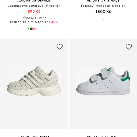
ADIDAS ORIGINALS
ADIDAS ORIGINALS
Joggingová souprava 'Firebird'
Tenisky 'Handball Spezial'
399 Kč
1 500 Kč
Původně: 1 379 Kč
Poslední nejnižší cena:
611 Kč
-34%
+
3
ADIDAS ORIGINALS
ADIDAS ORIGINALS