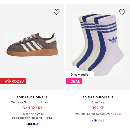
6 ks v balení
VÝPRODEJ
DEAL
ADIDAS ORIGINALS
ADIDAS ORIGINALS
Tenisky 'Handball Spezial'
Ponožky
Od 1 329 Kč
399 Kč
Původně: 1 499 Kč
Poslední nejnižší cena:
499 Kč
-20%
Poslední nejnižší cena:
1 179 Kč
+
4
+
5