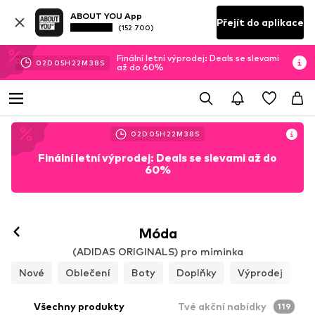
ABOUT YOU App
Přejít do aplikace
(152 700)
Finální letní výprodej: Deals se slevami
02
D
05
H
22
M
36
S
až do 60%
02
D
05
H
22
M
36
S
Finální letní výprodej: Deals se slevami až do
60%
Móda
(ADIDAS ORIGINALS) pro miminka
Nové
Oblečení
Boty
Doplňky
Výprodej
Všechny produkty
Tvé akční nabídky
119