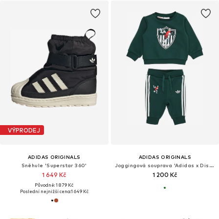
VÝPRODEJ
ADIDAS ORIGINALS
ADIDAS ORIGINALS
Sněhule 'Superstar 360'
Joggingová souprava 'Adidas x Disney'
1 649 Kč
1 200 Kč
Původně: 1 879 Kč
Poslední nejnižší cena:
1 649 Kč