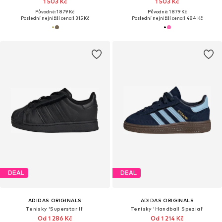
1 503 Kč
1 503 Kč
Původně: 1 879 Kč
Původně: 1 879 Kč
Poslední nejnižší cena:
1 315 Kč
Poslední nejnižší cena:
1 484 Kč
DEAL
DEAL
ADIDAS ORIGINALS
ADIDAS ORIGINALS
Tenisky 'Superstar II'
Tenisky 'Handball Spezial'
Od 1 286 Kč
Od 1 214 Kč