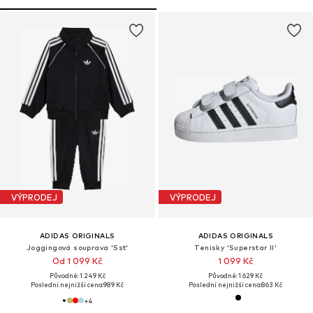
VÝPRODEJ
VÝPRODEJ
ADIDAS ORIGINALS
ADIDAS ORIGINALS
Joggingová souprava 'Sst'
Tenisky 'Superstar II'
Od 1 099 Kč
1 099 Kč
Původně: 1 249 Kč
Původně: 1 629 Kč
Poslední nejnižší cena:
989 Kč
Poslední nejnižší cena:
863 Kč
+
4