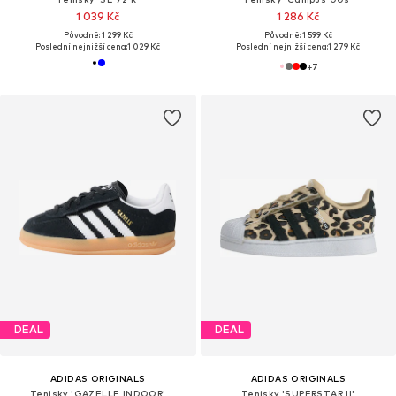
1 039 Kč
1 286 Kč
Původně: 1 299 Kč
Původně: 1 599 Kč
Poslední nejnižší cena:
1 029 Kč
Poslední nejnižší cena:
1 279 Kč
+
7
DEAL
DEAL
ADIDAS ORIGINALS
ADIDAS ORIGINALS
Tenisky 'GAZELLE INDOOR'
Tenisky 'SUPERSTAR II'