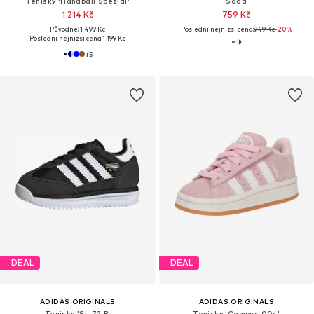
Tenisky 'Handball Spezial'
Sada
1 214 Kč
759 Kč
Původně: 1 499 Kč
Poslední nejnižší cena:
949 Kč
-20%
Poslední nejnižší cena:
1 199 Kč
+
5
DEAL
DEAL
ADIDAS ORIGINALS
ADIDAS ORIGINALS
Tenisky 'SL 72 R'
Tenisky 'Campus 00s'