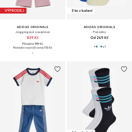
VÝPRODEJ
3 ks v balení
ADIDAS ORIGINALS
ADIDAS ORIGINALS
Joggingová souprava
Ponožky
839 Kč
Od 249 Kč
Původně: 999 Kč
+
1
Poslední nejnižší cena:
755 Kč