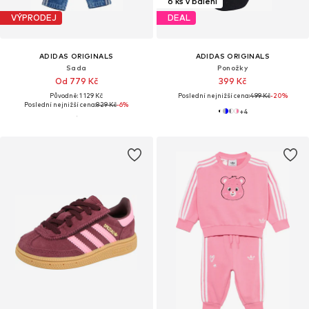
6 ks v balení
VÝPRODEJ
DEAL
ADIDAS ORIGINALS
ADIDAS ORIGINALS
Sada
Ponožky
Od 779 Kč
399 Kč
Původně: 1 129 Kč
Poslední nejnižší cena:
499 Kč
-20%
Poslední nejnižší cena:
829 Kč
-6%
+
4