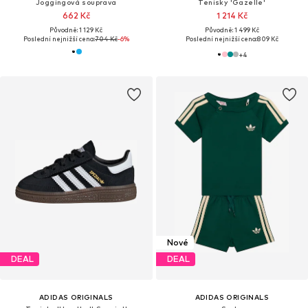
Joggingová souprava
Tenisky 'Gazelle'
662 Kč
1 214 Kč
Původně: 1 129 Kč
Původně: 1 499 Kč
Poslední nejnižší cena:
704 Kč
-6%
Poslední nejnižší cena:
809 Kč
+
4
Nové
DEAL
DEAL
ADIDAS ORIGINALS
ADIDAS ORIGINALS