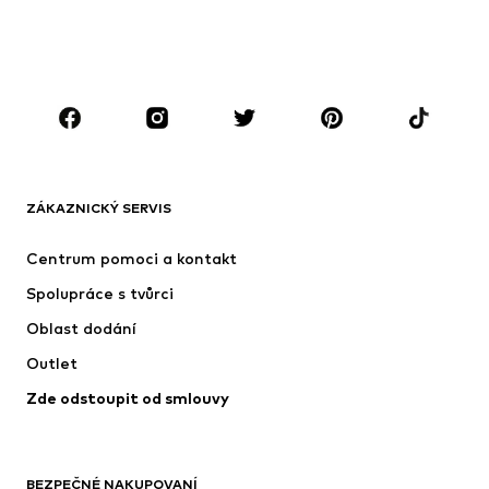
CHLAPCI
Děti 92-140
Teenageři 140-176
ZNAČKY
Next
Nike Sportswear
ADIDAS ORIGINALS
NAME IT
ZÁKAZNICKÝ SERVIS
SUPERFIT
ADIDAS SPORTSWEAR
Centrum pomoci a kontakt
NIKE
Jordan
Spolupráce s tvůrci
Oblast dodání
Outlet
Zde odstoupit od smlouvy
BEZPEČNÉ NAKUPOVANÍ