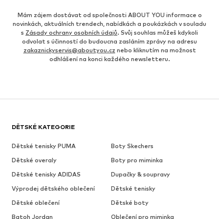
Mám zájem dostávat od společnosti ABOUT YOU informace o
novinkách, aktuálních trendech, nabídkách a poukázkách v souladu
s
Zásady ochrany osobních údajů
. Svůj souhlas můžeš kdykoli
odvolat s účinností do budoucna zasláním zprávy na adresu
zakaznickyservis@aboutyou.cz
nebo kliknutím na možnost
odhlášení na konci každého newsletteru.
DĚTSKÉ KATEGORIE
Dětské tenisky PUMA
Boty Skechers
Dětské overaly
Boty pro miminka
Dětské tenisky ADIDAS
Dupačky & soupravy
Výprodej dětského oblečení
Dětské tenisky
Dětské oblečení
Dětské boty
Batoh Jordan
Oblečení pro miminka