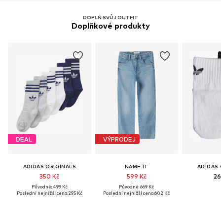
DOPLŇ SVŮJ OUTFIT
Doplňkové produkty
DEAL
VÝPRODEJ
ADIDAS ORIGINALS
NAME IT
ADIDAS 
350 Kč
599 Kč
26
Původně: 499 Kč
Původně: 669 Kč
Poslední nejnižší cena:
295 Kč
Poslední nejnižší cena:
602 Kč