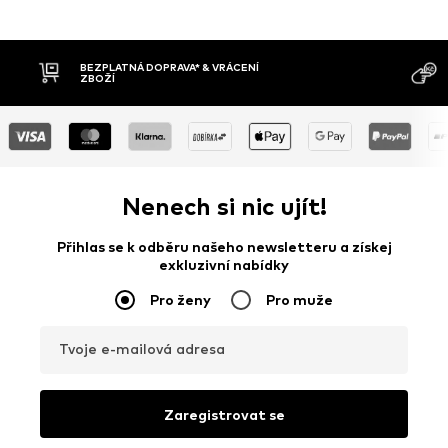
MOŽNOST
DOBÍRKA
DNŮ
Nenech si nic ujít!
Přihlas se k odběru našeho newsletteru a získej
exkluzivní nabídky
Pro ženy
Pro muže
Tvoje e-mailová adresa
Zaregistrovat se