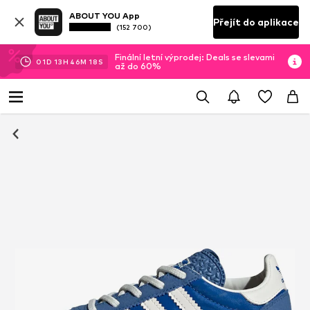
ABOUT YOU App
Přejít do aplikace
(152 700)
Finální letní výprodej: Deals se slevami
01
D
13
H
46
M
17
S
až do 60%