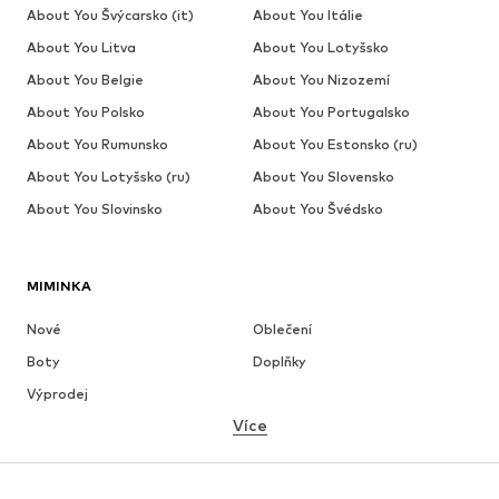
About You Švýcarsko (it)
About You Itálie
About You Litva
About You Lotyšsko
About You Belgie
About You Nizozemí
About You Polsko
About You Portugalsko
About You Rumunsko
About You Estonsko (ru)
About You Lotyšsko (ru)
About You Slovensko
About You Slovinsko
About You Švédsko
MIMINKA
Nové
Oblečení
Boty
Doplňky
Výprodej
Více
DÍVKY
Děti 92-140
Teenageři 140-176