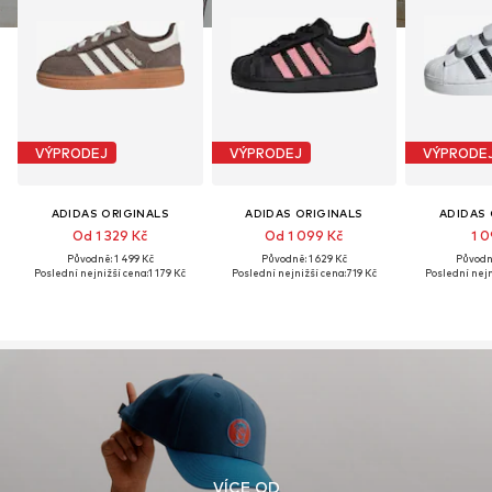
VÝPRODEJ
VÝPRODEJ
VÝPRODE
ADIDAS ORIGINALS
ADIDAS ORIGINALS
ADIDAS 
Od 1 329 Kč
Od 1 099 Kč
1 0
Původně: 1 499 Kč
Původně: 1 629 Kč
Původně
Poslední nejnižší cena:
1 179 Kč
Poslední nejnižší cena:
719 Kč
Poslední nejn
VÍCE OD