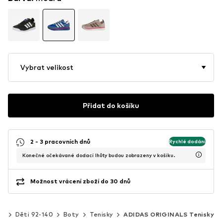
Vybrat velikost
Přidat do košíku
2 - 3 pracovních dnů
Rychlé dodání
Konečné očekávané dodací lhůty budou zobrazeny v košíku.
Možnost vrácení zboží do 30 dnů
ky
Děti 92-140
Boty
Tenisky
ADIDAS ORIGINALS Tenisky