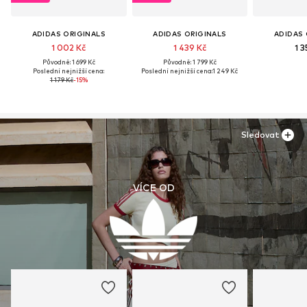
ADIDAS ORIGINALS
ADIDAS ORIGINALS
ADIDAS 
1 002 Kč
1 439 Kč
1 3
Původně: 1 699 Kč
Původně: 1 799 Kč
Poslední nejnižší cena:
Poslední nejnižší cena:
1 249 Kč
1 179 Kč
-15%
Sledovat
VÍCE OD