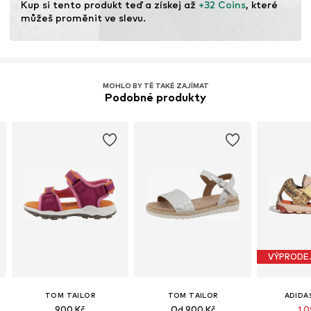
Kup si tento produkt teď a získej až 
+32 Coins
, které 
můžeš proměnit ve slevu.
MOHLO BY TĚ TAKÉ ZAJÍMAT
Podobné produkty
VÝPRODE
TOM TAILOR
TOM TAILOR
ADIDA
900 Kč
Od 900 Kč
1 