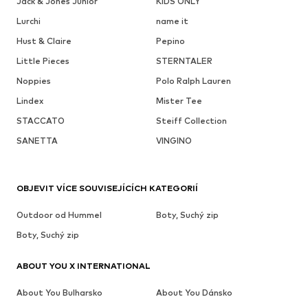
Jack & Jones Junior
KIDS ONLY
Lurchi
name it
Hust & Claire
Pepino
Little Pieces
STERNTALER
Noppies
Polo Ralph Lauren
Lindex
Mister Tee
STACCATO
Steiff Collection
SANETTA
VINGINO
OBJEVIT VÍCE SOUVISEJÍCÍCH KATEGORIÍ
Outdoor od Hummel
Boty, Suchý zip
Boty, Suchý zip
ABOUT YOU X INTERNATIONAL
About You Bulharsko
About You Dánsko