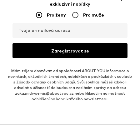
exkluzivní nabídky
Pro ženy
Pro muže
Tvoje e-mailová adresa
Zaregistrovat se
Mám zájem dostávat od společnosti ABOUT YOU informace o
novinkách, aktuálních trendech, nabídkách a poukázkách v souladu
s
Zásady ochrany osobních údajů
. Svůj souhlas můžeš kdykoli
odvolat s účinností do budoucna zasláním zprávy na adresu
zakaznickyservis@aboutyou.cz
nebo kliknutím na možnost
odhlášení na konci každého newsletteru.