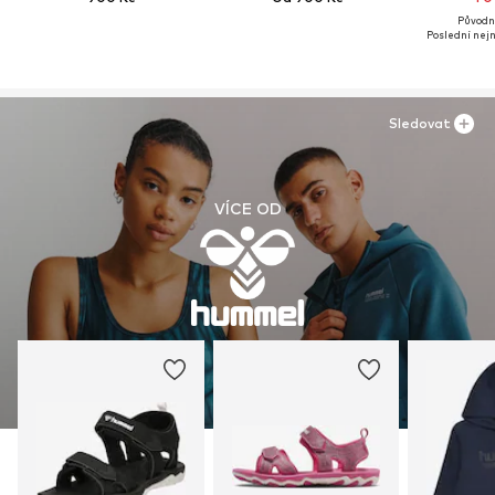
Původně
Poslední nejn
Sledovat
VÍCE OD