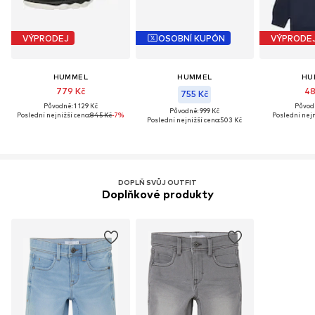
VÝPRODEJ
OSOBNÍ KUPÓN
VÝPRODE
HUMMEL
HUMMEL
HU
779 Kč
48
755 Kč
Původně: 1 129 Kč
Původn
Původně: 999 Kč
Poslední nejnižší cena:
845 Kč
-7%
Poslední nejn
Poslední nejnižší cena:
503 Kč
DOPLŇ SVŮJ OUTFIT
Doplňkové produkty