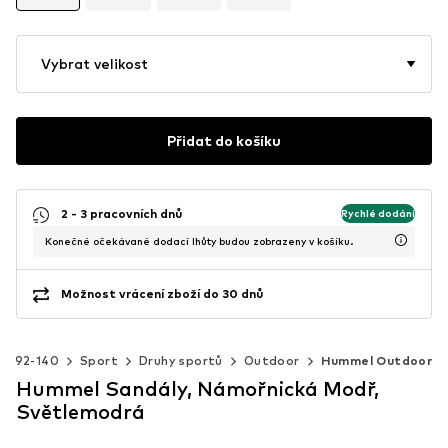
Vybrat velikost
Přidat do košíku
2 - 3 pracovních dnů
Rychlé dodání
Konečné očekávané dodací lhůty budou zobrazeny v košíku.
Možnost vrácení zboží do 30 dnů
ti 92-140
Sport
Druhy sportů
Outdoor
Hummel Outdoor
Hummel Sandály, Námořnická Modř,
Světlemodrá