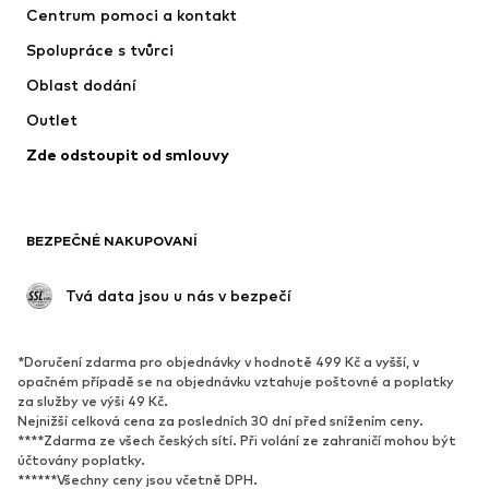
Centrum pomoci a kontakt
NIKE
Jordan
Spolupráce s tvůrci
Oblast dodání
Outlet
Zde odstoupit od smlouvy
BEZPEČNÉ NAKUPOVANÍ
 Tvá data jsou u nás v bezpečí
*Doručení zdarma pro objednávky v hodnotě 499 Kč a vyšší, v
opačném případě se na objednávku vztahuje poštovné a poplatky
za služby ve výši 49 Kč.
Nejnižší celková cena za posledních 30 dní před snížením ceny.
****Zdarma ze všech českých sítí. Při volání ze zahraničí mohou být
účtovány poplatky.
******Všechny ceny jsou včetně DPH.