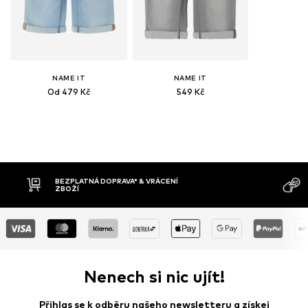
NAME IT
NAME IT
Od 479 Kč
549 Kč
PLATNÁ DOPRAVA* & VRÁCENÍ
DOBÍRKA
ŽÍ
Nenech si nic ujít!
Přihlas se k odběru našeho newsletteru a získej