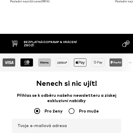
Poslední nejnižší cena:
399 Kč
Poslední nejn
PLATNÁ DOPRAVA* & VRÁCENÍ
DOBÍRKA
ŽÍ
Nenech si nic ujít!
Přihlas se k odběru našeho newsletteru a získej
exkluzivní nabídky
Pro ženy
Pro muže
Tvoje e-mailová adresa