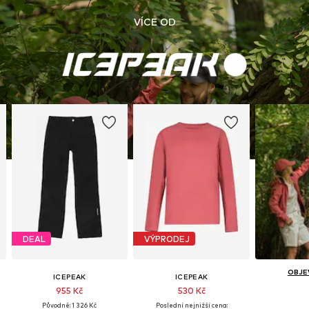
VÍCE OD
DEAL
VÝPRODEJ
OBJE
ICEPEAK
ICEPEAK
955 Kč
530 Kč
Původně: 1 326 Kč
Poslední nejnižší cena: