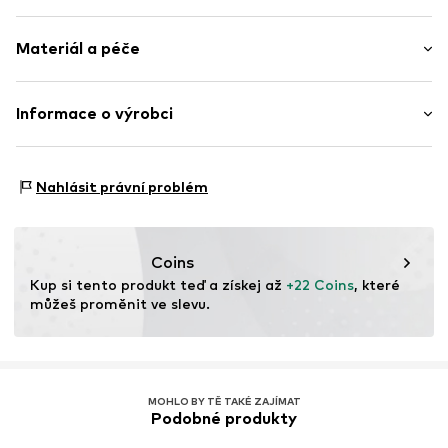
Jednobarevný
Materiál a péče
Švy tón v tónu
Položka č.
ICP1968001000001
Vrchní materiál: 100% Polyester - PES
Informace o výrobci
Podšívka: 100% Polyamid - PA
L-fashion Group Oy
Tiilimäenkatu 9
Nahlásit právní problém
PL 55
15501 Lahti
FI
https://luhta.com/
Coins
Kup si tento produkt teď a získej až 
+22 Coins
, které 
můžeš proměnit ve slevu.
MOHLO BY TĚ TAKÉ ZAJÍMAT
Podobné produkty