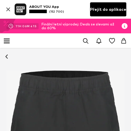
ABOUT YOU App
Přejít do aplikace
(152 700)
Finální letní výprodej: Deals se slevami až
11
H
06
M
41
S
do 60%