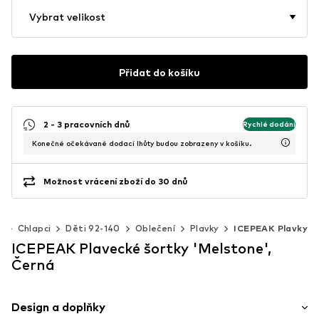
Vybrat velikost
Přidat do košíku
2 - 3 pracovních dnů
Rychlé dodání
Konečné očekávané dodací lhůty budou zobrazeny v košíku.
Možnost vrácení zboží do 30 dnů
i
Chlapci
Děti 92-140
Oblečení
Plavky
ICEPEAK Plavky
ICEPEAK Plavecké šortky 'Melstone',
Černá
Design a doplňky