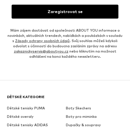
Zaregistrovat se
Mám zájem dostávat od společnosti ABOUT YOU informace o
novinkách, aktuálních trendech, nabídkách a poukázkách v souladu
s
Zásady ochrany osobních údajů
. Svůj souhlas můžeš kdykoli
odvolat s účinností do budoucna zasláním zprávy na adresu
zakaznickyservis@aboutyou.cz
nebo kliknutím na možnost
odhlášení na konci každého newsletteru.
DĚTSKÉ KATEGORIE
Dětské tenisky PUMA
Boty Skechers
Dětské overaly
Boty pro miminka
Dětské tenisky ADIDAS
Dupačky & soupravy