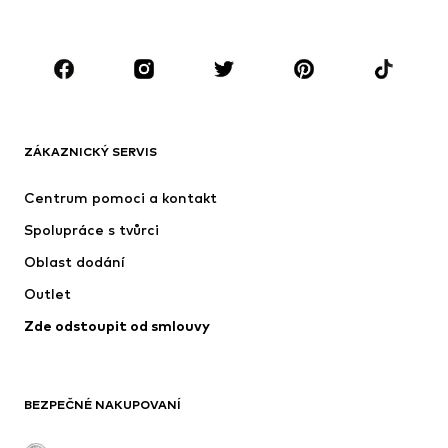
Děti 92-140
Teenageři 140-176
ZNAČKY
Next
Nike Sportswear
ADIDAS ORIGINALS
NAME IT
ZÁKAZNICKÝ SERVIS
SUPERFIT
ADIDAS SPORTSWEAR
Centrum pomoci a kontakt
NIKE
Jordan
Spolupráce s tvůrci
Oblast dodání
Outlet
Zde odstoupit od smlouvy
BEZPEČNÉ NAKUPOVANÍ