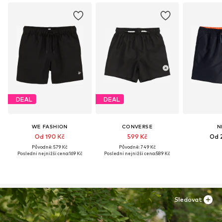
DEAL
DEAL
WE FASHION
CONVERSE
N
Od 190 Kč
599 Kč
Od 
Původně: 579 Kč
Původně: 749 Kč
Poslední nejnižší cena:
169 Kč
Poslední nejnižší cena:
589 Kč
Sledovat