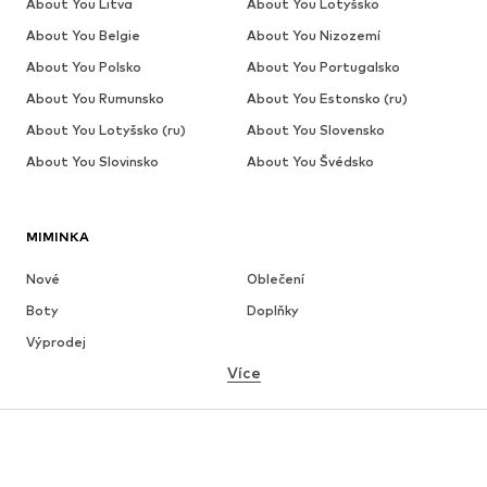
About You Litva
About You Lotyšsko
About You Belgie
About You Nizozemí
About You Polsko
About You Portugalsko
About You Rumunsko
About You Estonsko (ru)
About You Lotyšsko (ru)
About You Slovensko
About You Slovinsko
About You Švédsko
MIMINKA
Nové
Oblečení
Boty
Doplňky
Výprodej
Více
DÍVKY
Děti 92-140
Teenageři 140-176
CHLAPCI