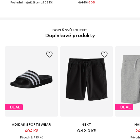
Poslední nejnižší cena:
902 Kč
663 Kč
-20%
DOPLŇ SVŮJ OUTFIT
Doplňkové produkty
DEAL
DEAL
ADIDAS SPORTSWEAR
NEXT
NA
404 Kč
Od 210 Kč
24
Původně: 499 Kč
Původn