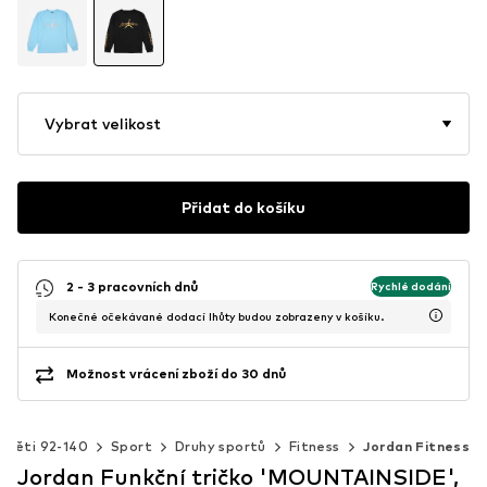
Vybrat velikost
Přidat do košíku
2 - 3 pracovních dnů
Rychlé dodání
Konečné očekávané dodací lhůty budou zobrazeny v košíku.
Možnost vrácení zboží do 30 dnů
Děti 92-140
Sport
Druhy sportů
Fitness
Jordan Fitness
Jordan Funkční tričko 'MOUNTAINSIDE',