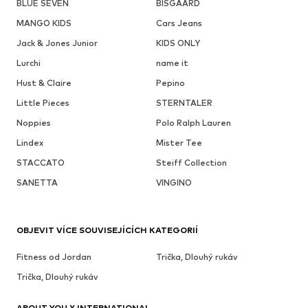
BLUE SEVEN
BISGAARD
MANGO KIDS
Cars Jeans
Jack & Jones Junior
KIDS ONLY
Lurchi
name it
Hust & Claire
Pepino
Little Pieces
STERNTALER
Noppies
Polo Ralph Lauren
Lindex
Mister Tee
STACCATO
Steiff Collection
SANETTA
VINGINO
OBJEVIT VÍCE SOUVISEJÍCÍCH KATEGORIÍ
Fitness od Jordan
Trička, Dlouhý rukáv
Trička, Dlouhý rukáv
ABOUT YOU X INTERNATIONAL