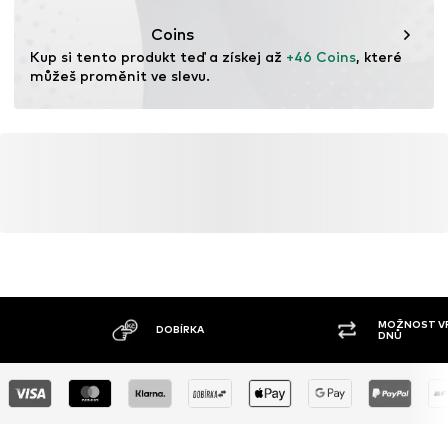
Funkce: Regulující vlhkost
Coins
Funkce: Rychleschnoucí
Kup si tento produkt teď a získej až 
+46 Coins
, které 
Technologie: Dri-FIT
můžeš proměnit ve slevu.
MOŽNOST VR
DOBÍRKA
DNŮ