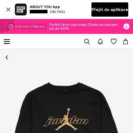
ABOUT YOU App
Přejít do aplikace
(152 700)
Finální letní výprodej: Deals se slevami
02
D
10
H
17
M
40
S
až do 60%