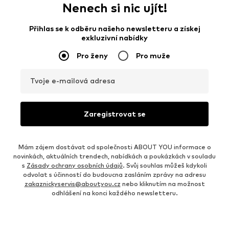
Nenech si nic ujít!
Přihlas se k odběru našeho newsletteru a získej
exkluzivní nabídky
Pro ženy
Pro muže
Tvoje e-mailová adresa
Zaregistrovat se
Mám zájem dostávat od společnosti ABOUT YOU informace o
novinkách, aktuálních trendech, nabídkách a poukázkách v souladu
s
Zásady ochrany osobních údajů
. Svůj souhlas můžeš kdykoli
odvolat s účinností do budoucna zasláním zprávy na adresu
zakaznickyservis@aboutyou.cz
nebo kliknutím na možnost
odhlášení na konci každého newsletteru.