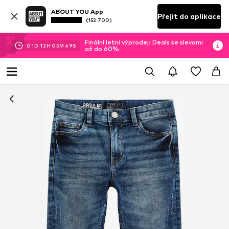
ABOUT YOU App
Přejít do aplikace
(152 700)
Finální letní výprodej: Deals se slevami
01
D
12
H
05
M
48
S
až do 60%