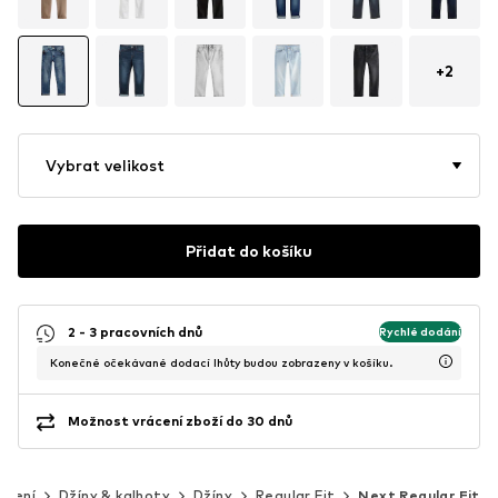
+
2
Vybrat velikost
Přidat do košíku
2 - 3 pracovních dnů
Rychlé dodání
Konečné očekávané dodací lhůty budou zobrazeny v košíku.
Možnost vrácení zboží do 30 dnů
ečení
Džíny & kalhoty
Džíny
Regular Fit
Next Regular Fit