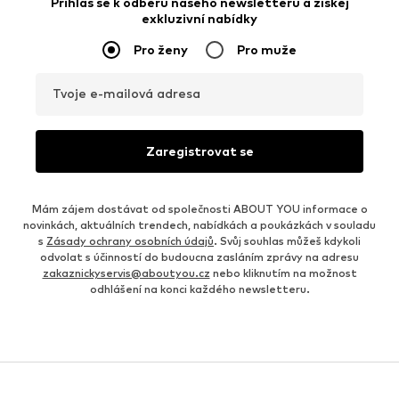
Přihlas se k odběru našeho newsletteru a získej
exkluzivní nabídky
Pro ženy
Pro muže
Tvoje e-mailová adresa
Zaregistrovat se
Mám zájem dostávat od společnosti ABOUT YOU informace o
novinkách, aktuálních trendech, nabídkách a poukázkách v souladu
s
Zásady ochrany osobních údajů
. Svůj souhlas můžeš kdykoli
odvolat s účinností do budoucna zasláním zprávy na adresu
zakaznickyservis@aboutyou.cz
nebo kliknutím na možnost
odhlášení na konci každého newsletteru.