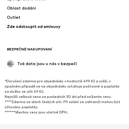
Oblast dodání
Outlet
Zde odstoupit od smlouvy
BEZPEČNÉ NAKUPOVANÍ
 Tvá data jsou u nás v bezpečí
*Doručení zdarma pro objednávky v hodnotě 499 Kč a vyšší, v
opačném případě se na objednávku vztahuje poštovné a poplatky
za služby ve výši 49 Kč.
Nejnižší celková cena za posledních 30 dní před snížením ceny.
****Zdarma ze všech českých sítí. Při volání ze zahraničí mohou být
účtovány poplatky.
******Všechny ceny jsou včetně DPH.