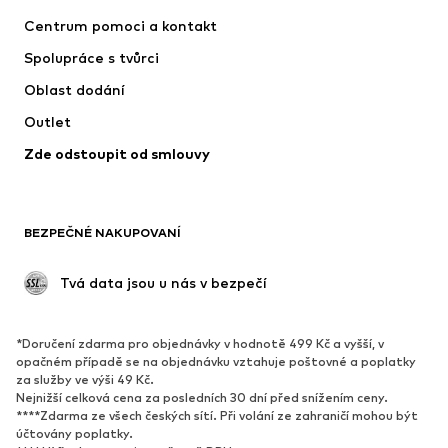
SUPERFIT
ADIDAS SPORTSWEAR
Centrum pomoci a kontakt
NIKE
Jordan
Spolupráce s tvůrci
Oblast dodání
Outlet
Zde odstoupit od smlouvy
BEZPEČNÉ NAKUPOVANÍ
 Tvá data jsou u nás v bezpečí
*Doručení zdarma pro objednávky v hodnotě 499 Kč a vyšší, v
opačném případě se na objednávku vztahuje poštovné a poplatky
za služby ve výši 49 Kč.
Nejnižší celková cena za posledních 30 dní před snížením ceny.
****Zdarma ze všech českých sítí. Při volání ze zahraničí mohou být
účtovány poplatky.