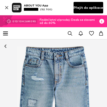
ABOUT YOU App
Přejít do aplikace
(152 700)
Finální letní výprodej: Deals se slevami
01
D
10
H
26
M
08
S
až do 60%