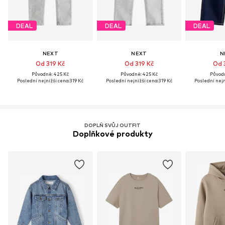
DEAL
DEAL
DEAL
NEXT
NEXT
N
Od 319 Kč
Od 319 Kč
Od 
Původně: 425 Kč
Původně: 425 Kč
Původn
Poslední nejnižší cena:
319 Kč
Poslední nejnižší cena:
319 Kč
Poslední nejn
DOPLŇ SVŮJ OUTFIT
Doplňkové produkty