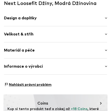
Next Loosefit Džíny, Modrá Džínovina
Design a doplňky
Jednobarevný
Velikost & střih
Džínovina
Zničené
Délka: Dlouhé / Maxi
Jezdec na zip
Materiál a péče
Střih: Loosefit
Styl 5 kapes
Kontrastní švy
Materiál: 100% Bavlna
Informace o výrobci
Poutka na pásek
Země původu: Bangladéš
Knoflíkové zapínání
Next Germany GmbH
Zielstattstrasse 40
Položka č.
NXTkuxr001000001
Nahlásit právní problém
81379 München
DE
https://zendesk.next.co.uk/hc/en-gb
Coins
Kup si tento produkt teď a získej až 
+18 Coins
, které 