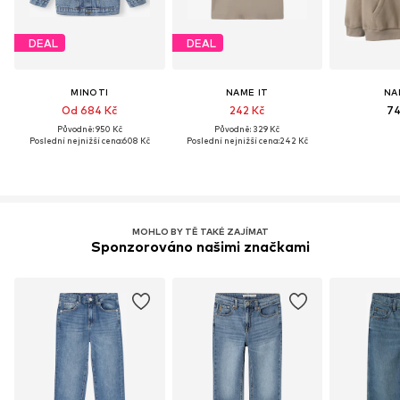
DEAL
DEAL
MINOTI
NAME IT
NA
Od 684 Kč
242 Kč
74
Původně: 950 Kč
Původně: 329 Kč
Poslední nejnižší cena:
608 Kč
Poslední nejnižší cena:
242 Kč
MOHLO BY TĚ TAKÉ ZAJÍMAT
Sponzorováno našimi značkami