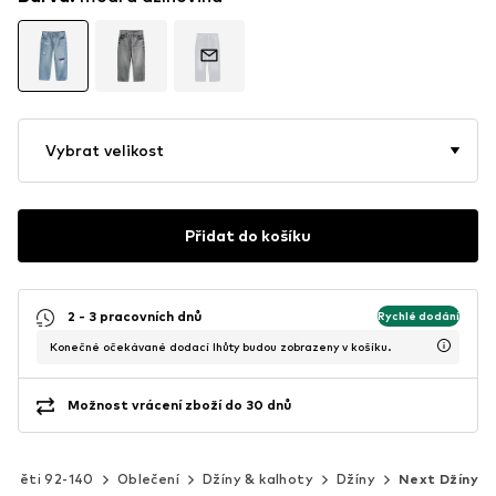
Vybrat velikost
Přidat do košíku
2 - 3 pracovních dnů
Rychlé dodání
Konečné očekávané dodací lhůty budou zobrazeny v košíku.
Možnost vrácení zboží do 30 dnů
Děti 92-140
Oblečení
Džíny & kalhoty
Džíny
Next Džíny