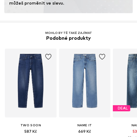
můžeš proměnit ve slevu.
MOHLO BY TĚ TAKÉ ZAJÍMAT
Podobné produkty
DEAL
TWO SOON
NAME IT
NA
587 Kč
669 Kč
53