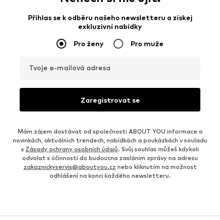
Přihlas se k odběru našeho newsletteru a získej
exkluzivní nabídky
Pro ženy
Pro muže
Tvoje e-mailová adresa
Zaregistrovat se
Mám zájem dostávat od společnosti ABOUT YOU informace o
novinkách, aktuálních trendech, nabídkách a poukázkách v souladu
s
Zásady ochrany osobních údajů
. Svůj souhlas můžeš kdykoli
odvolat s účinností do budoucna zasláním zprávy na adresu
zakaznickyservis@aboutyou.cz
nebo kliknutím na možnost
odhlášení na konci každého newsletteru.