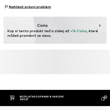
NL
Sportovní typ: Fotbal
Nahlásit právní problém
uli.kiefer@kiefer-sport.de
Sportovní typ: Životní styl
Funkce: Prodyšný
Funkce: Regulující vlhkost
Coins
Funkce: Rychleschnoucí
Kup si tento produkt teď a získej až 
+14 Coins
, které 
Funkce: Odolný vůči zašpinění
můžeš proměnit ve slevu.
Technologie: Dri-FIT
BEZPLATNÁ DOPRAVA* & VRÁCENÍ
ZBOŽÍ