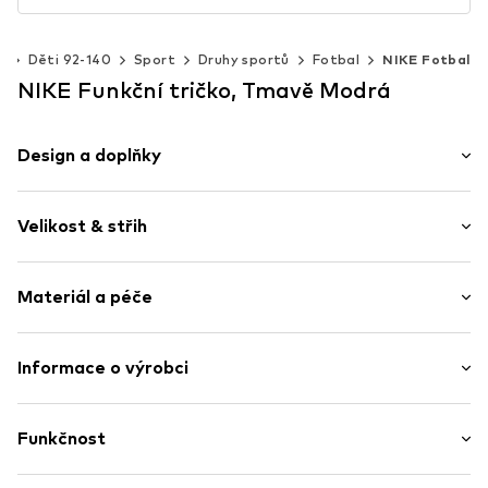
y
Děti 92-140
Sport
Druhy sportů
Fotbal
NIKE Fotbal
NIKE Funkční tričko, Tmavě Modrá
Design a doplňky
Blokování barev
Velikost & střih
Výstřih do V
Délka rukávu: Čtvrtinový rukáv
Položka č.
0000000029627504
Materiál a péče
Délka: Normální délka
Střih: Normální střih
Materiál: 100% Polyester - PES
Informace o výrobci
Země původu: Vietnam
Nike Retail, B.V.
Colosseum 1
Funkčnost
1213 NL
1213 Hilversum