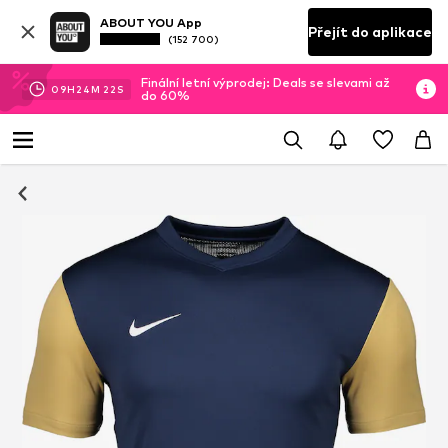
ABOUT YOU App
Přejít do aplikace
(152 700)
Finální letní výprodej: Deals se slevami až
09
H
24
M
22
S
do 60%