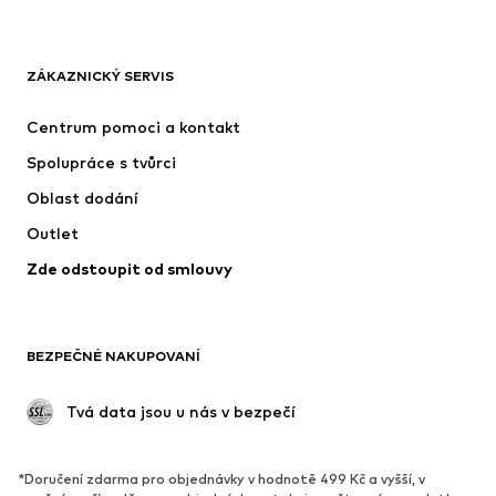
Next
Nike Sportswear
ADIDAS ORIGINALS
NAME IT
ZÁKAZNICKÝ SERVIS
SUPERFIT
ADIDAS SPORTSWEAR
Centrum pomoci a kontakt
NIKE
Jordan
Spolupráce s tvůrci
Oblast dodání
Outlet
Zde odstoupit od smlouvy
BEZPEČNÉ NAKUPOVANÍ
 Tvá data jsou u nás v bezpečí
*Doručení zdarma pro objednávky v hodnotě 499 Kč a vyšší, v