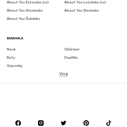
About You Estonsko (ru)
About You Lotyšsko (ru)
About You Slovensko
About You Slovinsko
About You Švédsko
MIMINKA
Nové
Oblečení
Boty
Doplňky
Výprodej
Více
DÍVKY
Děti 92-140
Teenageři 140-176
CHLAPCI
Děti 92-140
Teenageři 140-176
ZNAČKY