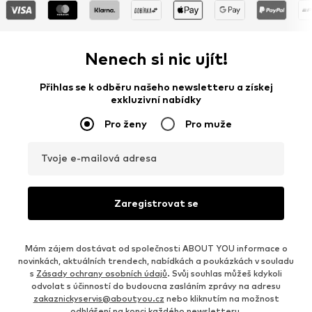
Nenech si nic ujít!
Přihlas se k odběru našeho newsletteru a získej
exkluzivní nabídky
Pro ženy
Pro muže
Tvoje e-mailová adresa
Zaregistrovat se
Mám zájem dostávat od společnosti ABOUT YOU informace o
novinkách, aktuálních trendech, nabídkách a poukázkách v souladu
s
Zásady ochrany osobních údajů
. Svůj souhlas můžeš kdykoli
odvolat s účinností do budoucna zasláním zprávy na adresu
zakaznickyservis@aboutyou.cz
nebo kliknutím na možnost
odhlášení na konci každého newsletteru.