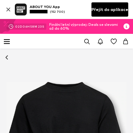
ABOUT YOU App
Přejít do aplikace
(152 700)
Finální letní výprodej: Deals se slevami
02
D
06
H
58
M
22
S
až do 60%