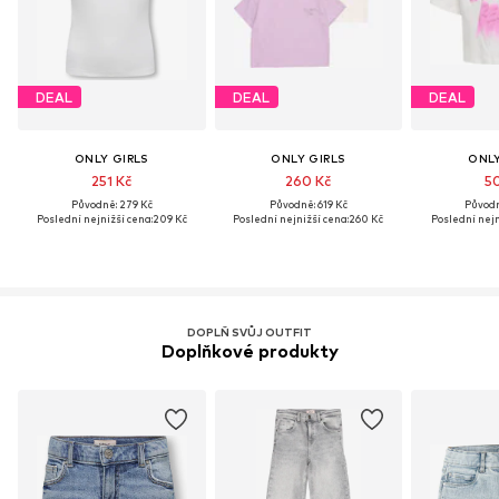
DEAL
DEAL
DEAL
ONLY GIRLS
ONLY GIRLS
ONLY
251 Kč
260 Kč
50
Původně: 279 Kč
Původně: 619 Kč
Původn
Poslední nejnižší cena:
209 Kč
Poslední nejnižší cena:
260 Kč
Poslední nejn
DOPLŇ SVŮJ OUTFIT
Doplňkové produkty