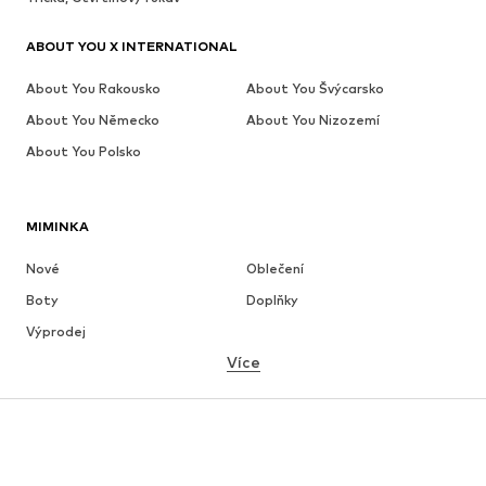
ABOUT YOU X INTERNATIONAL
About You Rakousko
About You Švýcarsko
About You Německo
About You Nizozemí
About You Polsko
MIMINKA
Nové
Oblečení
Boty
Doplňky
Výprodej
Více
DÍVKY
Děti 92-140
Teenageři 140-176
CHLAPCI