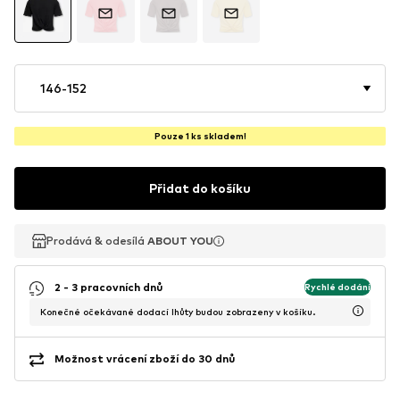
146-152
Pouze 1 ks skladem!
Přidat do košíku
Prodává & odesílá
Prodává & odesílá
ABOUT YOU
ABOUT YOU
2 - 3 pracovních dnů
Rychlé dodání
Konečné očekávané dodací lhůty budou zobrazeny v košíku.
Možnost vrácení zboží do 30 dnů