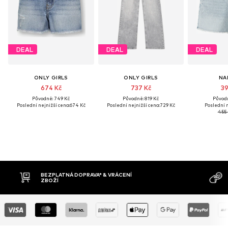
DEAL
DEAL
DEAL
ONLY GIRLS
ONLY GIRLS
NA
674 Kč
737 Kč
39
Původně: 749 Kč
Původně: 819 Kč
Původn
Poslední nejnižší cena:
674 Kč
Poslední nejnižší cena:
729 Kč
Poslední n
455 
BEZPLATNÁ DOPRAVA* & VRÁCENÍ
DOBÍRK
ZBOŽÍ