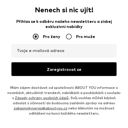
Nenech si nic ujít!
Přihlas se k odběru našeho newsletteru a získej
exkluzivní nabídky
Pro ženy
Pro muže
Tvoje e-mailová adresa
Zaregistrovat se
Mám zájem dostávat od společnosti ABOUT YOU informace o
novinkách, aktuálních trendech, nabídkách a poukázkách v souladu
s
Zásady ochrany osobních údajů
. Svůj souhlas můžeš kdykoli
odvolat s účinností do budoucna zasláním zprávy na adresu
zakaznickyservis@aboutyou.cz
nebo kliknutím na možnost
odhlášení na konci každého newsletteru.