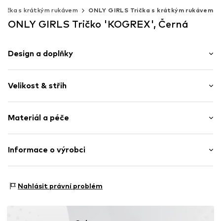
Trička s krátkým rukávem
ONLY GIRLS Trička s krátkým rukávem
ONLY GIRLS Tričko 'KOGREX', Černá
Design a doplňky
Jednobarevný
Velikost & střih
žerzej
Kulatý výstřih
Délka rukávu: Čtvrtinový rukáv
Nařásněné
Materiál a péče
Délka: Krátký střih
Prošitý spodní lem
Střih: Normální střih
Pružný límec
Materiál: 100% Bavlna
Informace o výrobci
Švy tón v tónu
Měkký povrch
Bestseller Textilhandels GmbH
Modering 1
Položka č.
KON9axz003000003
Nahlásit právní problém
22457 Hamburg
DE
www.bestseller.com