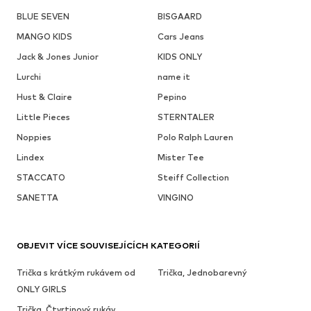
BLUE SEVEN
BISGAARD
MANGO KIDS
Cars Jeans
Jack & Jones Junior
KIDS ONLY
Lurchi
name it
Hust & Claire
Pepino
Little Pieces
STERNTALER
Noppies
Polo Ralph Lauren
Lindex
Mister Tee
STACCATO
Steiff Collection
SANETTA
VINGINO
OBJEVIT VÍCE SOUVISEJÍCÍCH KATEGORIÍ
Trička s krátkým rukávem od
Trička, Jednobarevný
ONLY GIRLS
Trička, Čtvrtinový rukáv