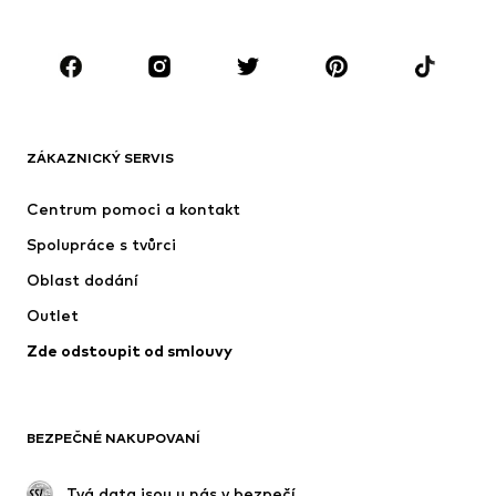
Děti 92-140
Teenageři 140-176
ZNAČKY
Next
Nike Sportswear
ADIDAS ORIGINALS
NAME IT
ZÁKAZNICKÝ SERVIS
SUPERFIT
ADIDAS SPORTSWEAR
Centrum pomoci a kontakt
NIKE
Jordan
Spolupráce s tvůrci
Oblast dodání
Outlet
Zde odstoupit od smlouvy
BEZPEČNÉ NAKUPOVANÍ
 Tvá data jsou u nás v bezpečí