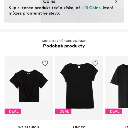
Coins
Kup si tento produkt teď a získej až 
+13 Coins
, které 
můžeš proměnit ve slevu.
MOHLO BY TĚ TAKÉ ZAJÍMAT
Podobné produkty
DEAL
DEAL
DEAL
WE FASHION
LINDEX
L