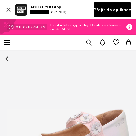
ABOUT YOU App
Přejít do aplikace
(152 700)
Finální letní výprodej: Deals se slevami
01
D
02
H
27
M
54
S
až do 60%