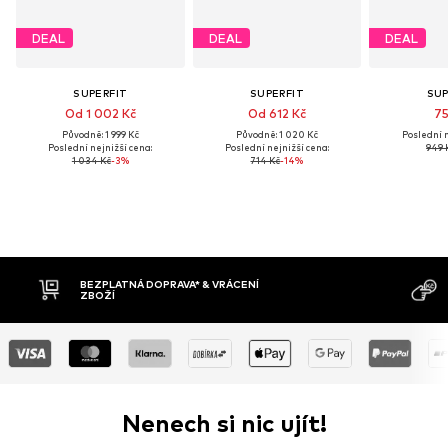
DEAL
DEAL
DEAL
SUPERFIT
SUPERFIT
SUP
Od 1 002 Kč
Od 612 Kč
75
Původně: 1 999 Kč
Původně: 1 020 Kč
Poslední n
Poslední nejnižší cena:
Poslední nejnižší cena:
949 
1 034 Kč
-3%
714 Kč
-14%
PRAVA* & VRÁCENÍ
DOBÍRKA
Nenech si nic ujít!