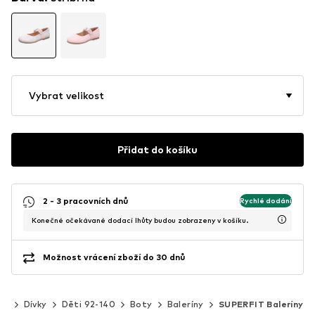
Vybrat velikost
Přidat do košíku
2 - 3 pracovních dnů
Rychlé dodání
Konečné očekávané dodací lhůty budou zobrazeny v košíku.
Možnost vrácení zboží do 30 dnů
ti
Dívky
Děti 92-140
Boty
Baleríny
SUPERFIT Baleríny