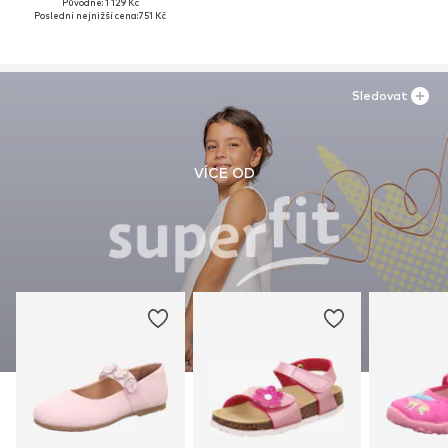
Původně: 1 129 Kč
Poslední nejnižší cena:
751 Kč
Sledovat
VÍCE OD