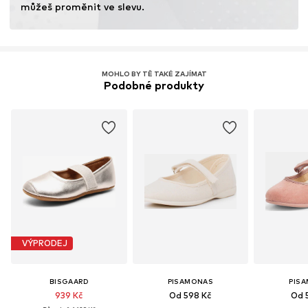
můžeš proměnit ve slevu.
MOHLO BY TĚ TAKÉ ZAJÍMAT
Podobné produkty
VÝPRODEJ
BISGAARD
PISAMONAS
PIS
939 Kč
Od 598 Kč
Od 