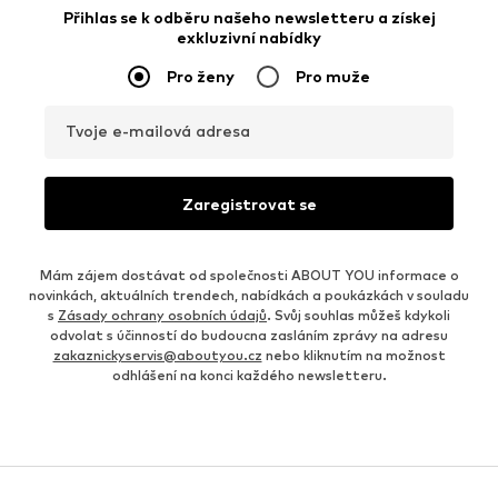
Přihlas se k odběru našeho newsletteru a získej
exkluzivní nabídky
Pro ženy
Pro muže
Tvoje e-mailová adresa
Zaregistrovat se
Mám zájem dostávat od společnosti ABOUT YOU informace o
novinkách, aktuálních trendech, nabídkách a poukázkách v souladu
s
Zásady ochrany osobních údajů
. Svůj souhlas můžeš kdykoli
odvolat s účinností do budoucna zasláním zprávy na adresu
zakaznickyservis@aboutyou.cz
nebo kliknutím na možnost
odhlášení na konci každého newsletteru.