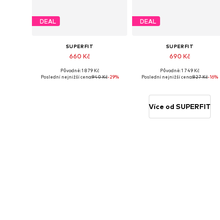
DEAL
DEAL
SUPERFIT
SUPERFIT
660 Kč
690 Kč
Původně: 1 879 Kč
Původně: 1 749 Kč
Dostupné velikosti: 27, 29, 31, 32
Dostupné v mnoha velikostech
Poslední nejnižší cena:
940 Kč
-29%
Poslední nejnižší cena:
827 Kč
-16%
Přidat do košíku
Přidat do košíku
Více od SUPERFIT