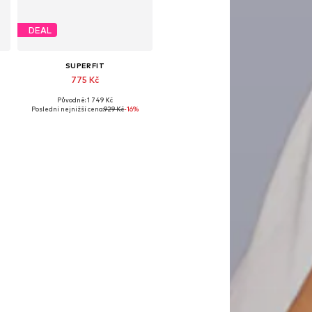
DEAL
SUPERFIT
775 Kč
Původně: 1 749 Kč
Dostupné velikosti: 27, 30, 31, 32, 33
Poslední nejnižší cena:
929 Kč
-16%
Přidat do košíku