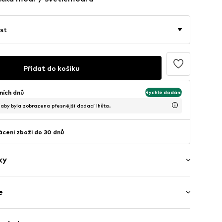
st
Přidat do košíku
ních dnů
Rychlé dodání
, aby byla zobrazena přesnější dodací lhůta.
cení zboží do 30 dnů
ky
e
čka
dešev
Vrchní materiál: Syntetika, Textil