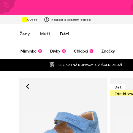
Outlet
Kontakt a centrum pomoci
Ženy
Muži
Děti
Miminka
Dívky
Chlapci
Značky
BEZPLATNÁ DOPRAVA* & VRÁCENÍ ZBOŽÍ
Děti
Téměř vy