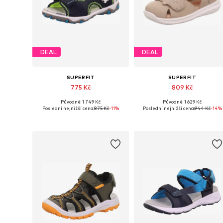
DEAL
DEAL
SUPERFIT
SUPERFIT
775 Kč
809 Kč
Původně: 1 749 Kč
Původně: 1 629 Kč
Dostupné velikosti: 26, 27, 28, 32, 33
Dostupné
Poslední nejnižší cena:
875 Kč
-11%
Poslední nejnižší cena:
944 Kč
-14%
Přidat do košíku
Přidat do košíku