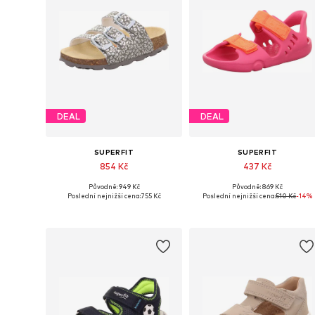
DEAL
DEAL
SUPERFIT
SUPERFIT
854 Kč
437 Kč
Původně: 949 Kč
Původně: 869 Kč
Dostupné v mnoha velikostech
Dostupné
Poslední nejnižší cena:
755 Kč
Poslední nejnižší cena:
510 Kč
-14%
Přidat do košíku
Přidat do košíku