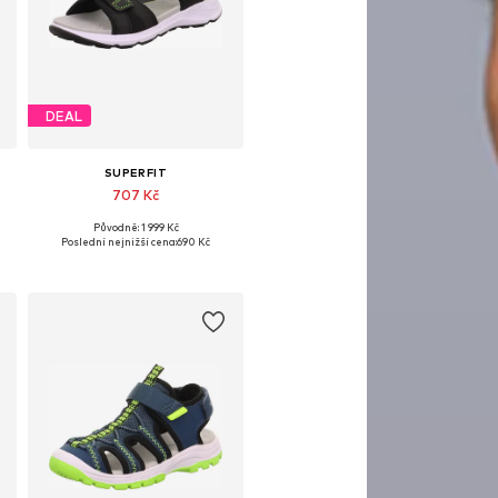
DEAL
SUPERFIT
707 Kč
Původně: 1 999 Kč
 velikosti: 20, 24, 25, 26, 28
Dostupné velikosti: 27, 29, 31, 34, 42
Poslední nejnižší cena:
690 Kč
Přidat do košíku