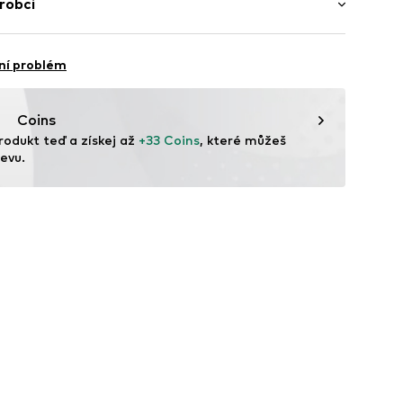
robci
Podšívka a stélka: Syntetika, Textil
o
brik GmbH
Straße 4
ešev
ní problém
umunsko
n bei Graz
united.com/
Coins
rodukt teď a získej až 
+33 Coins
, které můžeš 
wrm001000001
evu.