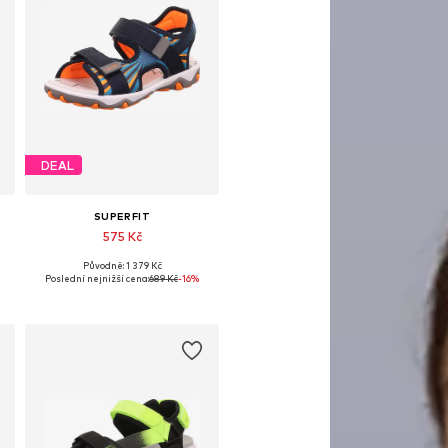
DEAL
SUPERFIT
575 Kč
Původně: 1 379 Kč
 velikosti: 24, 26, 27, 28, 30
Dostupné v mnoha velikostech
Poslední nejnižší cena:
689 Kč
-16%
Přidat do košíku