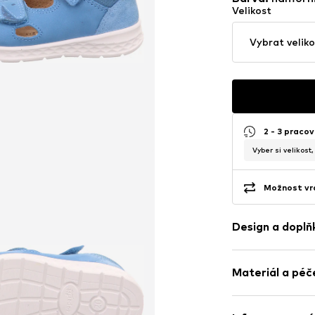
Velikost
Vybrat veliko
2 - 3 pracov
Vyber si velikost
Možnost vrá
Design a doplň
Potisk - motiv
Materiál a péč
Imitace kůže
Otevřená špi
Tvarovaná po