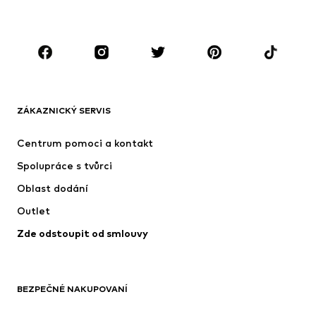
CHLAPCI
Děti 92-140
Teenageři 140-176
ZNAČKY
Next
Nike Sportswear
ADIDAS ORIGINALS
NAME IT
ZÁKAZNICKÝ SERVIS
SUPERFIT
ADIDAS SPORTSWEAR
Centrum pomoci a kontakt
NIKE
Jordan
Spolupráce s tvůrci
Oblast dodání
Outlet
Zde odstoupit od smlouvy
BEZPEČNÉ NAKUPOVANÍ