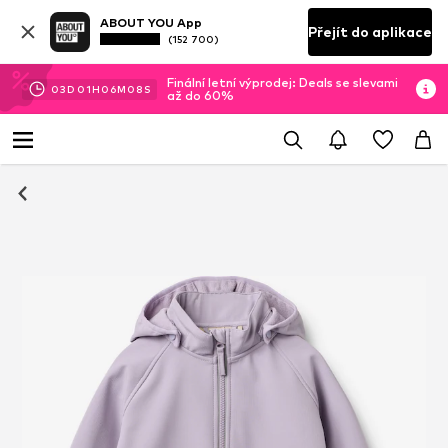
ABOUT YOU App
Přejít do aplikace
(152 700)
Finální letní výprodej: Deals se slevami
03
D
01
H
06
M
07
S
až do 60%