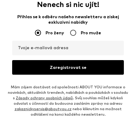
Nenech si nic ujít!
Přihlas se k odběru našeho newsletteru a získej
exkluzivní nabídky
Pro ženy
Pro muže
Tvoje e-mailová adresa
Zaregistrovat se
Mám zájem dostávat od společnosti ABOUT YOU informace o
novinkách, aktuálních trendech, nabídkách a poukázkách v souladu
s
Zásady ochrany osobních údajů
. Svůj souhlas můžeš kdykoli
odvolat s účinností do budoucna zasláním zprávy na adresu
zakaznickyservis@aboutyou.cz
nebo kliknutím na možnost
odhlášení na konci každého newsletteru.