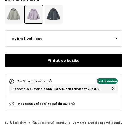
Vybrat velikost
Přidat do košíku
2 - 3 pracovních dnů
Rychlé dodání
Konečné očekávané dodací lhůty budou zobrazeny v košíku.
Možnost vrácení zboží do 30 dnů
undy & kabáty
Outdoorové bundy
WHEAT Outdoorové bundy