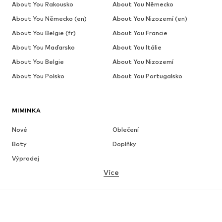
About You Rakousko
About You Německo
About You Německo (en)
About You Nizozemí (en)
About You Belgie (fr)
About You Francie
About You Maďarsko
About You Itálie
About You Belgie
About You Nizozemí
About You Polsko
About You Portugalsko
MIMINKA
Nové
Oblečení
Boty
Doplňky
Výprodej
Více
DÍVKY
Děti 92-140
Teenageři 140-176