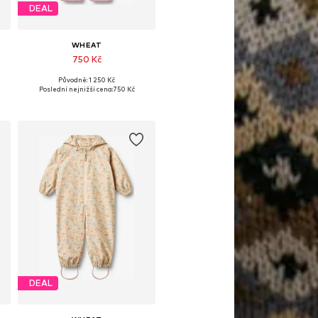
DEAL
WHEAT
750 Kč
Původně: 1 250 Kč
04
Dostupné velikosti: 74, 80, 86, 92
Poslední nejnižší cena:
750 Kč
Přidat do košíku
DEAL