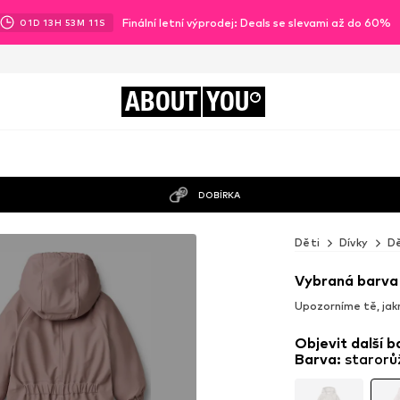
Finální letní výprodej: Deals se slevami až do 60%
01
D
13
H
53
M
09
S
ABOUT
YOU
DOBÍRKA
o
Děti
Dívky
Dě
Vybraná barva
Upozorníme tě, jak
Objevit další b
Barva
:
starorů