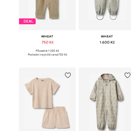
DEAL
WHEAT
WHEAT
750 Kč
1 600 Kč
Původně: 1 250 Kč
Dostupné velikosti: 86, 92
Dostupné velikosti: 92
Poslední nejnižší cena:
750 Kč
Přidat do košíku
Přidat do košíku