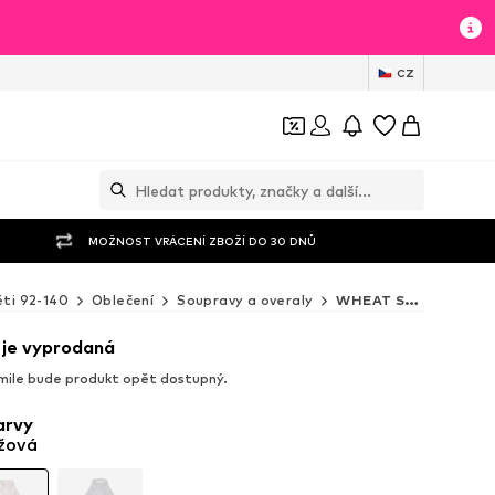
CZ
MOŽNOST VRÁCENÍ ZBOŽÍ DO 30 DNŮ
ti 92-140
Oblečení
Soupravy a overaly
WHEAT Soupravy a overaly
 je vyprodaná
mile bude produkt opět dostupný.
arvy
žová