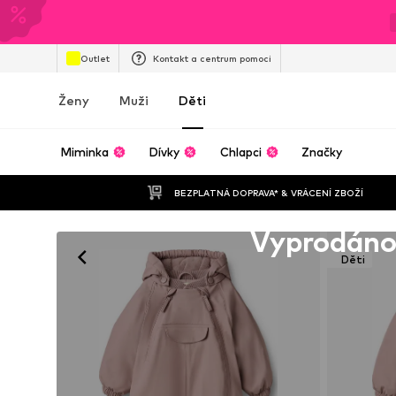
Outlet
Kontakt a centrum pomoci
Ženy
Muži
Děti
Miminka
Dívky
Chlapci
Značky
BEZPLATNÁ DOPRAVA* & VRÁCENÍ ZBOŽÍ
Bohužel vyprodáno
Vyprodán
Děti