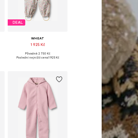
DEAL
WHEAT
1 925 Kč
Původně: 2 750 Kč
Dostupné velikosti: 74, 80, 86, 98
Poslední nejnižší cena:
1 925 Kč
Přidat do košíku