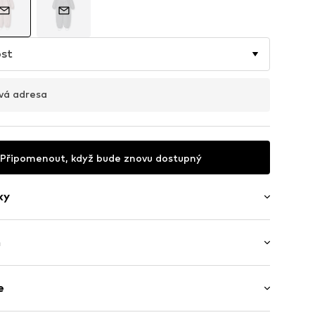
ost
vá adresa
Připomenout, když bude znovu dostupný
ky
ý
h
vka
 Dlouhý rukáv
u
e
 / Maxi
í střih