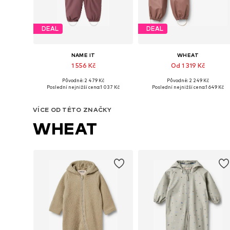
DEAL
DEAL
NAME IT
WHEAT
1 556 Kč
Od 1 319 Kč
Původně: 2 479 Kč
Původně: 2 249 Kč
Dostupné v mnoha velikostech
Dostupné velikosti: 
Poslední nejnižší cena:
1 037 Kč
Poslední nejnižší cena:
1 649 Kč
Přidat do košíku
Přidat do košíku
VÍCE OD TÉTO ZNAČKY
WHEAT