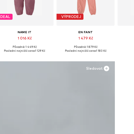
DEAL
VÝPRODEJ
NAME IT
EN FANT
1 016 Kč
1 479 Kč
Původně: 1 449 Kč
Původně: 1 879 Kč
Dostupné v mnoha velikostech
Dostupné v mnoha velikostech
Dostup
Poslední nejnižší cena:
1 129 Kč
Poslední nejnižší cena:
1 183 Kč
Přidat do košíku
Přidat do košíku
Př
Sledovat