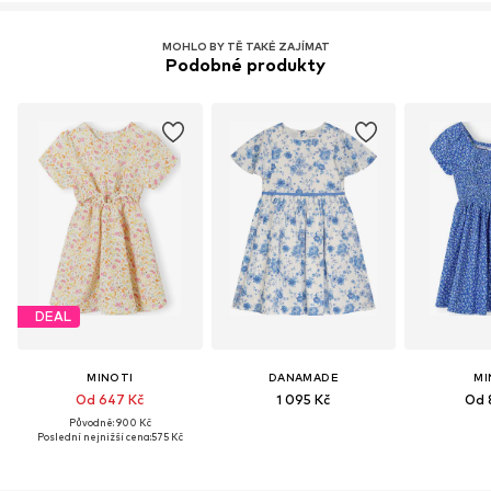
MOHLO BY TĚ TAKÉ ZAJÍMAT
Podobné produkty
DEAL
MINOTI
DANAMADE
MI
Od 647 Kč
1 095 Kč
Od 
Původně: 900 Kč
Poslední nejnižší cena:
575 Kč