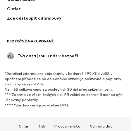
Outlet
Zde odstoupit od smlouvy
BEZPEČNÉ NAKUPOVANÍ
 Tvá data jsou u nás v bezpečí
*Doručení zdarma pro objednávky v hodnotě 499 Kč a vyšší, v
opačném případě se na objednávku vztahuje poštovné a poplatky
za služby ve výši 49 Kč.
Nejnižší celková cena za posledních 30 dní před snížením ceny.
****Zdarma ze všech českých sítí. Při volání ze zahraničí mohou být
účtovány poplatky.
******Všechny ceny jsou včetně DPH.
O nás
Tisk
Pracovní místa
Ochrana dat