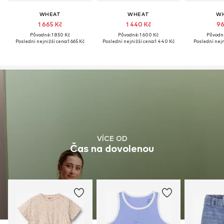
WHEAT
WHEAT
W
1 665 Kč
1 440 Kč
96
Původně: 1 850 Kč
Původně: 1 600 Kč
Původně
Poslední nejnižší cena:
1 665 Kč
Poslední nejnižší cena:
1 440 Kč
Poslední nejn
VÍCE OD
Čas na dovolenou