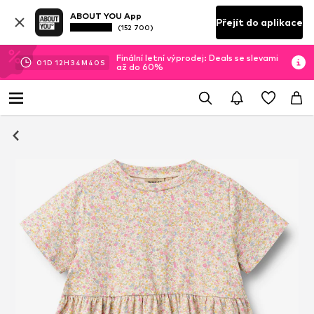
ABOUT YOU App
Přejít do aplikace
(152 700)
Finální letní výprodej: Deals se slevami
01
D
12
H
34
M
39
S
až do 60%