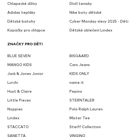
Chlapecké džíny
Dívčí tenisky
Adidas tepláky
Nike boty dětské
Dětské batohy
Cyber Monday slevy 2025 - Děti
Kopačky pro chlapce
Dětské oblečení Lindex
ZNAČKY PRO DĚTI
BLUE SEVEN
BISGAARD
MANGO KIDS
Cars Jeans
Jack & Jones Junior
KIDS ONLY
Lurchi
name it
Hust & Claire
Pepino
Little Pieces
STERNTALER
Noppies
Polo Ralph Lauren
Lindex
Mister Tee
STACCATO
Steiff Collection
SANETTA
VINGINO