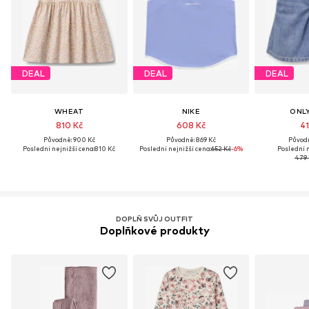
DEAL
DEAL
DEAL
WHEAT
NIKE
ONLY
810 Kč
608 Kč
41
Původně: 900 Kč
Původně: 869 Kč
Původn
Poslední nejnižší cena:
810 Kč
Poslední nejnižší cena:
652 Kč
-6%
Poslední n
479 
DOPLŇ SVŮJ OUTFIT
Doplňkové produkty