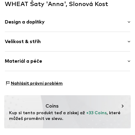
WHEAT Šaty 'Anna', Slonová Kost
Design a doplňky
Květovaný
Velikost & střih
Bavlna
Kulatý výstřih
Délka rukávu: Čtvrtinový rukáv
Nařásněné
Materiál a péče
Délka: 7/8 délka
Zkosené manžety
Střih: Volný střih
Celoplošný vzor
Střih: Vybavení
Materiál: 92% Bavlna, 8% Elastan
Nášivka/visačka s logem
Nahlásit právní problém
Země původu: Bangladéš
Zamknuté
Položka č.
1561-180-GOTS-23437-0279
Coins
Kup si tento produkt teď a získej až 
+33 Coins
, které 
můžeš proměnit ve slevu.