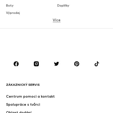
Boty
Doplňky
Výprodej
Více
DÍVKY
Děti 92-140
Teenageři 140-176
CHLAPCI
Děti 92-140
Teenageři 140-176
ZNAČKY
Next
Nike Sportswear
ADIDAS ORIGINALS
NAME IT
ZÁKAZNICKÝ SERVIS
SUPERFIT
ADIDAS SPORTSWEAR
Centrum pomoci a kontakt
NIKE
Jordan
Spolupráce s tvůrci
Oblast dodání