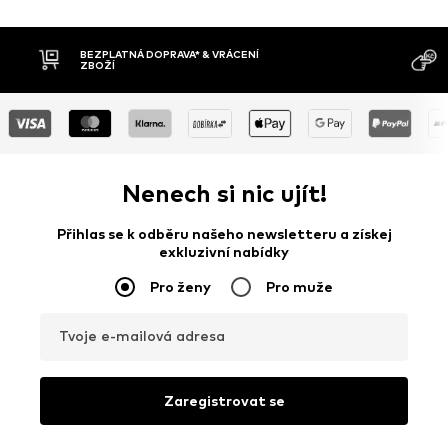
MOŽNOST VR
DOBÍRKA
DNŮ
Nenech si nic ujít!
Přihlas se k odběru našeho newsletteru a získej
exkluzivní nabídky
Pro ženy
Pro muže
Tvoje e-mailová adresa
Zaregistrovat se