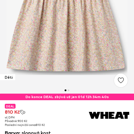
Děti
Do konce DEAL zbývá už jen 01d 12h 34m 39s
DEAL
DEAL
810 Kč
810 Kč
vč. DPH
vč. DPH
Původně: 900 Kč
Původně: 900 Kč
Poslední nejnižší cena:
Poslední nejnižší cena:
810 Kč
810 Kč
Barva
:
slonová kost