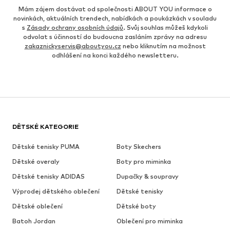
Mám zájem dostávat od společnosti ABOUT YOU informace o
novinkách, aktuálních trendech, nabídkách a poukázkách v souladu
s
Zásady ochrany osobních údajů
. Svůj souhlas můžeš kdykoli
odvolat s účinností do budoucna zasláním zprávy na adresu
zakaznickyservis@aboutyou.cz
nebo kliknutím na možnost
odhlášení na konci každého newsletteru.
DĚTSKÉ KATEGORIE
Dětské tenisky PUMA
Boty Skechers
Dětské overaly
Boty pro miminka
Dětské tenisky ADIDAS
Dupačky & soupravy
Výprodej dětského oblečení
Dětské tenisky
Dětské oblečení
Dětské boty
Batoh Jordan
Oblečení pro miminka