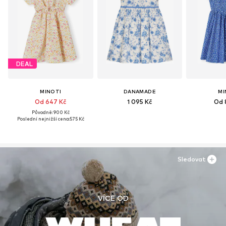
DEAL
MINOTI
DANAMADE
MI
Od 647 Kč
1 095 Kč
Od 
Původně: 900 Kč
Poslední nejnižší cena:
575 Kč
Sledovat
VÍCE OD