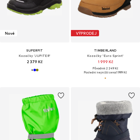
Nové
VÝPRODEJ
SUPERFIT
TIMBERLAND
Kozačky 'JUPITER'
Kozačky 'Euro Sprint'
2 379 Kč
1 999 Kč
Původně: 2 249 Kč
Poslední nejnižší cena:
1 999 Kč