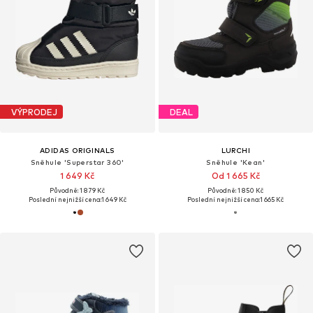
VÝPRODEJ
DEAL
ADIDAS ORIGINALS
LURCHI
Sněhule 'Superstar 360'
Sněhule 'Kean'
1 649 Kč
Od 1 665 Kč
Původně: 1 879 Kč
Původně: 1 850 Kč
Poslední nejnižší cena:
1 649 Kč
Poslední nejnižší cena:
1 665 Kč