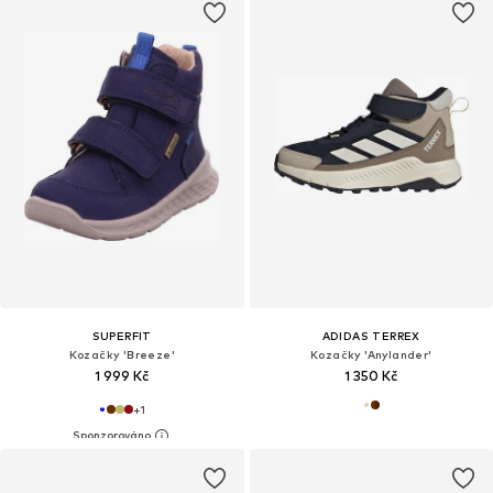
SUPERFIT
ADIDAS TERREX
Kozačky 'Breeze'
Kozačky 'Anylander'
1 999 Kč
1 350 Kč
+
1