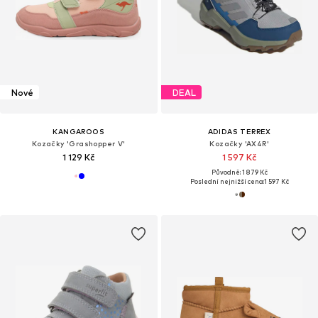
Nové
DEAL
KANGAROOS
ADIDAS TERREX
Kozačky 'Grashopper V'
Kozačky 'AX4R'
1 129 Kč
1 597 Kč
Původně: 1 879 Kč
Poslední nejnižší cena:
1 597 Kč