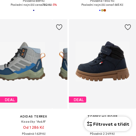
Původně: 869 Kč
Původně: 1 850 Kč
Poslední nejnižší cena:
782 Kč
-5%
Poslední nejnižší cena:
1 665 Kč
DEAL
DEAL
ADIDAS TERREX
TOMMY HILFIGER
Kozačky 'Ax4R'
Kozačky 'MICHIGAN'
Filtrovat a třídit
Od 1 286 Kč
1 912 Kč
Původně: 1 629 Kč
Původně: 2 249 Kč