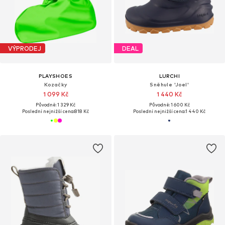
VÝPRODEJ
DEAL
PLAYSHOES
LURCHI
Kozačky
Sněhule 'Joel'
1 099 Kč
1 440 Kč
Původně: 1 329 Kč
Původně: 1 600 Kč
Poslední nejnižší cena:
818 Kč
Poslední nejnižší cena:
1 440 Kč