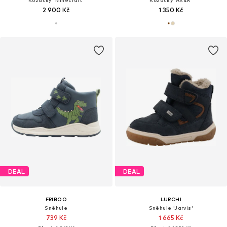
Kozačky 'Minecraft'
Kozačky 'AX4R'
2 900 Kč
1 350 Kč
DEAL
DEAL
FRIBOO
LURCHI
Sněhule
Sněhule 'Jarvis'
739 Kč
1 665 Kč