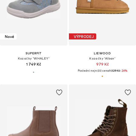
Nové
VÝPRODEJ
SUPERFIT
LIEWOOD
Kozačky 'WHALEY'
Kozačky 'Alban'
1 749 Kč
979 Kč
Poslední nejnižší cena:
1 329 Kč
-26%