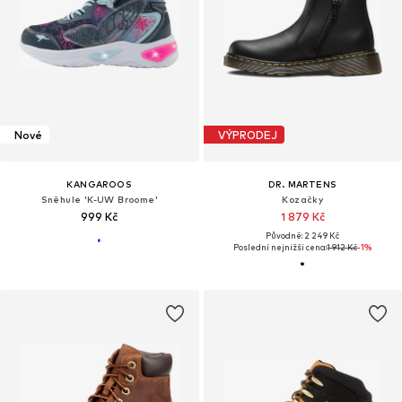
Nové
VÝPRODEJ
KANGAROOS
DR. MARTENS
Sněhule 'K-UW Broome'
Kozačky
999 Kč
1 879 Kč
Původně: 2 249 Kč
Poslední nejnižší cena:
1 912 Kč
-1%