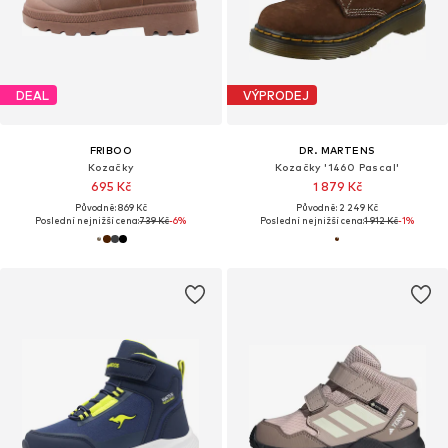
DEAL
VÝPRODEJ
FRIBOO
DR. MARTENS
Kozačky
Kozačky '1460 Pascal'
695 Kč
1 879 Kč
Původně: 869 Kč
Původně: 2 249 Kč
Poslední nejnižší cena:
739 Kč
-6%
Poslední nejnižší cena:
1 912 Kč
-1%