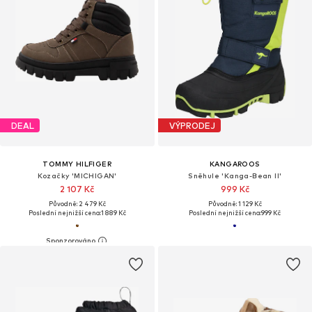
DEAL
VÝPRODEJ
TOMMY HILFIGER
KANGAROOS
Kozačky 'MICHIGAN'
Sněhule 'Kanga-Bean II'
2 107 Kč
999 Kč
Původně: 2 479 Kč
Původně: 1 129 Kč
Poslední nejnižší cena:
1 889 Kč
Poslední nejnižší cena:
999 Kč