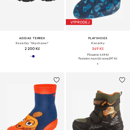
VÝPRODEJ
ADIDAS TERREX
PLAYSHOES
Kozačky 'Skychaser'
Kozačky
2 200 Kč
349 Kč
Původně: 449 Kč
Poslední nejnižší cena:
297 Kč