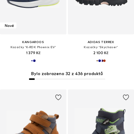
Nové
KANGAROOS
ADIDAS TERREX
Kozačky 'K-RDK Phoenix EV'
Kozačky 'Skychaser'
1 379 Kč
2 100 Kč
Bylo zobrazeno 32 z 436 produktů