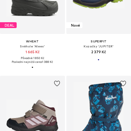
DEAL
Nové
WHEAT
SUPERFIT
Sněhule 'Aleex'
Kozačky 'JUPITER'
1 665 Kč
2 379 Kč
Původně: 1 850 Kč
Poslední nejnižší cena:
1 388 Kč