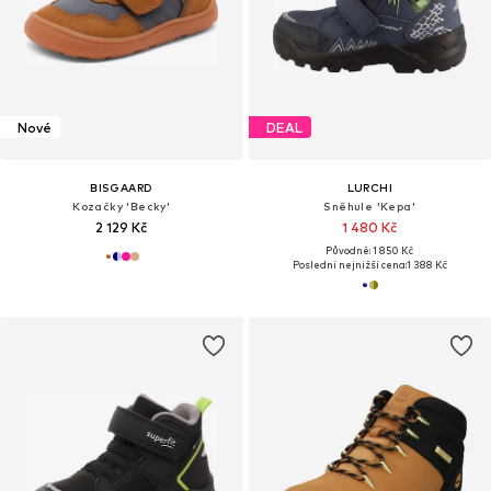
Nové
DEAL
BISGAARD
LURCHI
Kozačky 'Becky'
Sněhule 'Kepa'
2 129 Kč
1 480 Kč
Původně: 1 850 Kč
Poslední nejnižší cena:
1 388 Kč