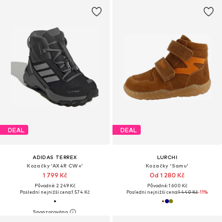
DEAL
DEAL
ADIDAS TERREX
LURCHI
Kozačky 'AX4R CW+'
Kozačky 'Samu'
1 799 Kč
Od 1 280 Kč
Původně: 2 249 Kč
Původně: 1 600 Kč
Poslední nejnižší cena:
1 574 Kč
Poslední nejnižší cena:
1 440 Kč
-11%