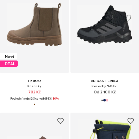
Nové
DEAL
FRIBOO
ADIDAS TERREX
Kozačky
Kozačky 'AX4R'
782 Kč
Od 2 100 Kč
Poslední nejnižší cena:
869 Kč
-10%