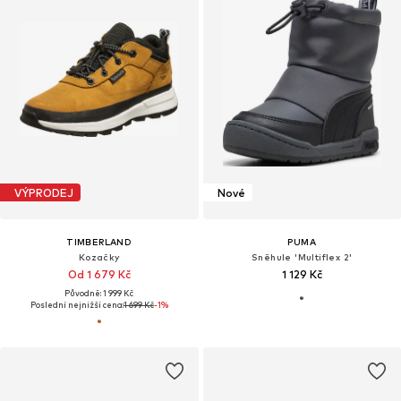
VÝPRODEJ
Nové
TIMBERLAND
PUMA
Kozačky
Sněhule 'Multiflex 2'
Od 1 679 Kč
1 129 Kč
Původně: 1 999 Kč
Poslední nejnižší cena:
1 699 Kč
-1%