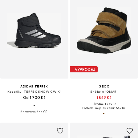
VÝPRODEJ
ADIDAS TERREX
GEOX
Kozačky 'TERREX SNOW CW K'
Sněhule 'OMAR'
Od 1 700 Kč
1 549 Kč
Původně: 1 749 Kč
Poslední nejnižší cena:
1 549 Kč