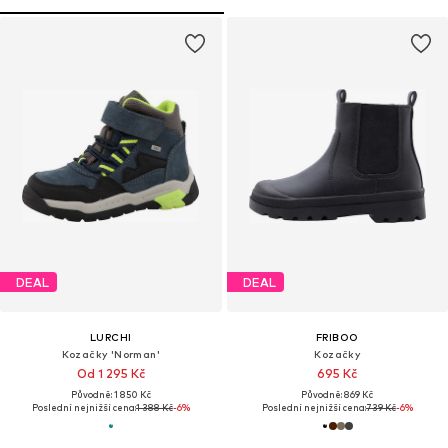
DEAL
DEAL
LURCHI
FRIBOO
Kozačky 'Norman'
Kozačky
Od 1 295 Kč
695 Kč
Původně: 1 850 Kč
Původně: 869 Kč
Poslední nejnižší cena:
1 388 Kč
-6%
Poslední nejnižší cena:
739 Kč
-6%