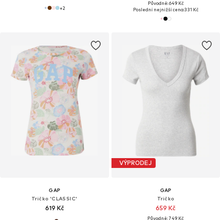
Původně: 649 Kč
+
2
Poslední nejnižší cena:
331 Kč
VÝPRODEJ
GAP
GAP
Tričko 'CLASSIC'
Tričko
619 Kč
659 Kč
Původně: 749 Kč