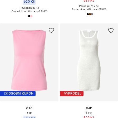
659 Kč
620 Kč
Původně: 749 Kč
Původně: 869 Kč
Poslední nejnižší cena:
659 Kč
Poslední nejnižší cena:
276 Kč
OSOBNÍ KUPÓN
VÝPRODEJ
GAP
GAP
Top
Šaty
829 Kč