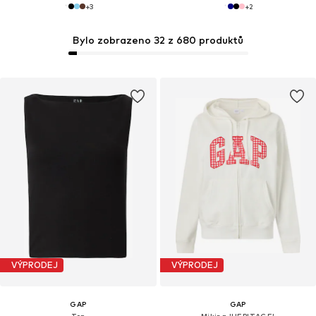
+
3
+
2
Bylo zobrazeno 32 z 680 produktů
VÝPRODEJ
VÝPRODEJ
GAP
GAP
Top
Mikina 'HERITAGE'