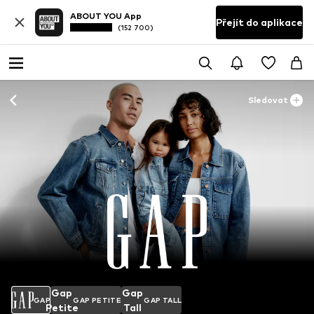
ABOUT YOU App
Přejít do aplikace
(152 700)
Sledovat
Gap
Gap
GAP
GAP PETITE
GAP TALL
Petite
Tall