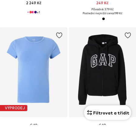
2 249 Kč
249 Kč
Původně: 379 Kč
+
1
Poslední nejnižší cena:
199 Kč
VÝPRODEJ
Filtrovat a třídit
GAP
GAP
Tričko
Mikina 'HERITAGE'
549 Kč
1 329 Kč