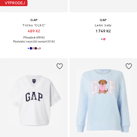
VÝPRODEJ
GAP
GAP
Tričko 'CLSC'
Letní šaty
489 Kč
1 749 Kč
Původně: 619 Kč
Poslední nejnižší cena:
433 Kč
+
9