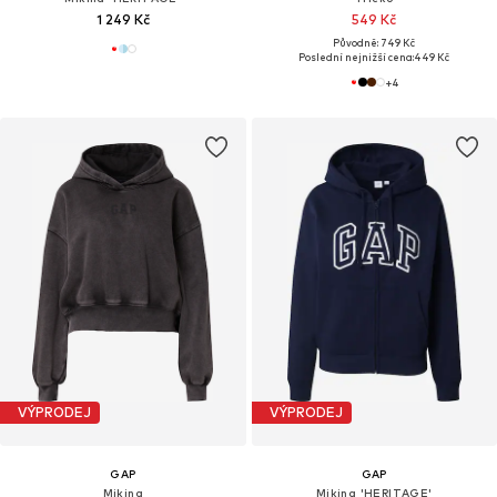
1 249 Kč
549 Kč
Původně: 749 Kč
Poslední nejnižší cena:
449 Kč
+
4
VÝPRODEJ
VÝPRODEJ
GAP
GAP
Mikina
Mikina 'HERITAGE'