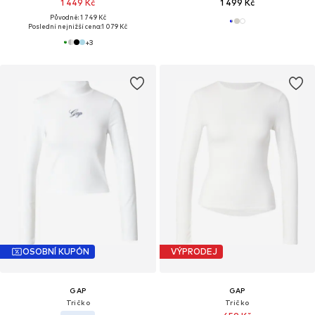
1 449 Kč
1 499 Kč
Původně: 1 749 Kč
Poslední nejnižší cena:
1 079 Kč
+
3
OSOBNÍ KUPÓN
VÝPRODEJ
GAP
GAP
Tričko
Tričko