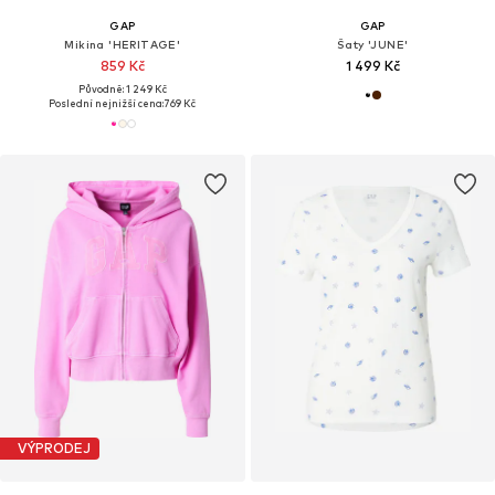
GAP
GAP
Mikina 'HERITAGE'
Šaty 'JUNE'
859 Kč
1 499 Kč
Původně: 1 249 Kč
Poslední nejnižší cena:
769 Kč
VÝPRODEJ