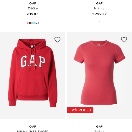
GAP
GAP
Tričko
Mikina
619 Kč
1 999 Kč
+
2
VÝPRODEJ
GAP
GAP
Mikina 'HERITAGE'
Tričko