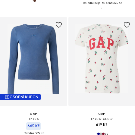
Poslední nejnižší cena:
395 Kč
OSOBNÍ KUPÓN
GAP
GAP
Tričko
Tričko 'CLSC'
619 Kč
665 Kč
Původně: 999 Kč
+
9