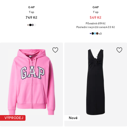
GAP
GAP
Top
Top
749 Kč
549 Kč
Původně: 619 Kč
Poslední nejnižší cena:
433 Kč
+
3
VÝPRODEJ
Nové