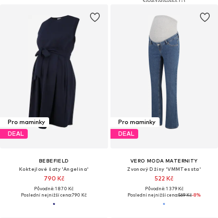
Pro maminky
Pro maminky
DEAL
DEAL
BEBEFIELD
VERO MODA MATERNITY
Koktejlové šaty 'Angelina'
Zvonový Džíny 'VMMTessta'
790 Kč
522 Kč
Původně: 1 870 Kč
Původně: 1 379 Kč
Poslední nejnižší cena:
790 Kč
Poslední nejnižší cena:
569 Kč
-8%