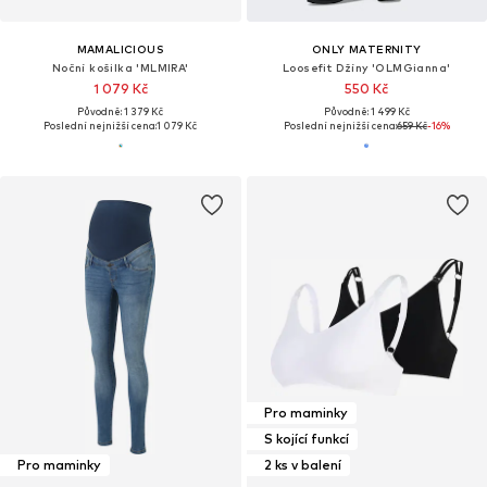
MAMALICIOUS
ONLY MATERNITY
Noční košilka 'MLMIRA'
Loosefit Džíny 'OLMGianna'
1 079 Kč
550 Kč
Původně: 1 379 Kč
Původně: 1 499 Kč
Poslední nejnižší cena:
1 079 Kč
Poslední nejnižší cena:
659 Kč
-16%
Pro maminky
S kojící funkcí
Pro maminky
2 ks v balení