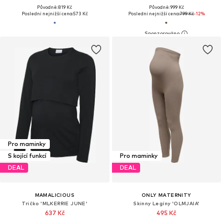
Původně: 819 Kč
Původně: 999 Kč
Poslední nejnižší cena:
573 Kč
Poslední nejnižší cena:
799 Kč
-12%
Pro maminky
S kojící funkcí
Pro maminky
DEAL
DEAL
MAMALICIOUS
ONLY MATERNITY
Tričko 'MLKERRIE JUNE'
Skinny Legíny 'OLMJAIA'
637 Kč
495 Kč