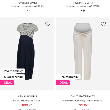
Původně: 1 499 Kč
Původně: 1 249 Kč
Poslední nejnižší cena:
930 Kč
Poslední nejnižší cena:
1 099 Kč
Pro maminky
S kojící funkcí
Pro maminky
DEAL
DEAL
MAMALICIOUS
ONLY MATERNITY
Šaty 'MLJoelle Tess'
Normální Kalhoty 'ONMSiesta'
899 Kč
701 Kč