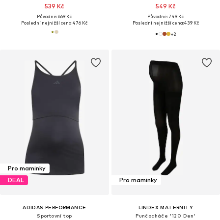
539 Kč
549 Kč
Původně: 669 Kč
Původně: 749 Kč
Poslední nejnižší cena:
476 Kč
Poslední nejnižší cena:
439 Kč
+
2
Pro maminky
DEAL
Pro maminky
ADIDAS PERFORMANCE
LINDEX MATERNITY
Sportovní top
Punčocháče '120 Den'