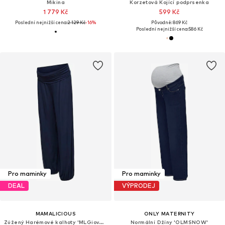
Mikina
Korzetová Kojící podprsenka
1 779 Kč
599 Kč
Poslední nejnižší cena:
2 129 Kč
-16%
Původně: 869 Kč
Poslední nejnižší cena:
586 Kč
Pro maminky
Pro maminky
DEAL
VÝPRODEJ
MAMALICIOUS
ONLY MATERNITY
Zúžený Harémové kalhoty 'MLGiovanna'
Normální Džíny 'OLMSNOW'