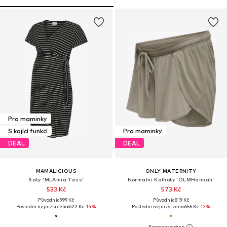
Pro maminky
S kojící funkcí
Pro maminky
DEAL
DEAL
MAMALICIOUS
ONLY MATERNITY
Šaty 'MLAmia Tess'
Normální Kalhoty 'OLMHannah'
533 Kč
573 Kč
Původně: 999 Kč
Původně: 819 Kč
Poslední nejnižší cena:
622 Kč
-14%
Poslední nejnižší cena:
655 Kč
-12%