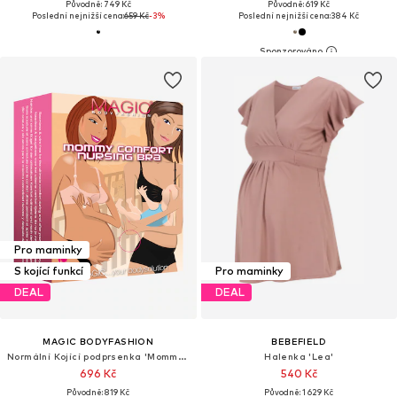
Původně: 749 Kč
Původně: 619 Kč
Poslední nejnižší cena:
659 Kč
-3%
Poslední nejnižší cena:
384 Kč
Pro maminky
S kojící funkcí
Pro maminky
DEAL
DEAL
MAGIC BODYFASHION
BEBEFIELD
Normální Kojící podprsenka 'Mommy Comfort'
Halenka 'Lea'
696 Kč
540 Kč
Původně: 819 Kč
Původně: 1 629 Kč