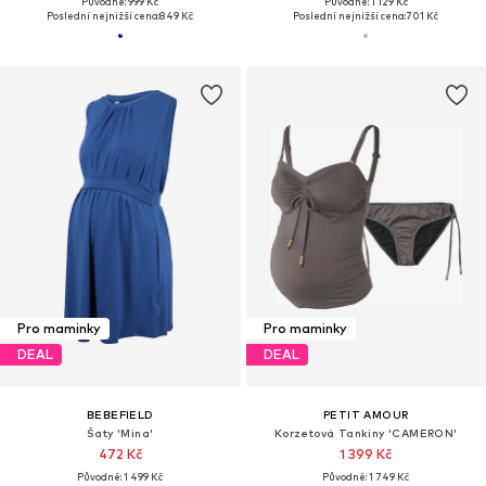
Původně: 999 Kč
Původně: 1 129 Kč
Poslední nejnižší cena:
849 Kč
Poslední nejnižší cena:
701 Kč
Pro maminky
Pro maminky
DEAL
DEAL
BEBEFIELD
PETIT AMOUR
Šaty 'Mina'
Korzetová Tankiny 'CAMERON'
472 Kč
1 399 Kč
Původně: 1 499 Kč
Původně: 1 749 Kč