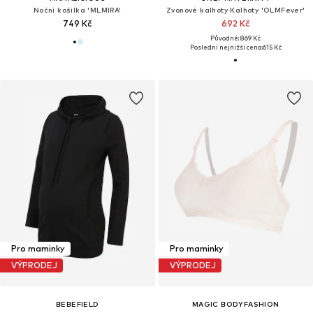
Noční košilka 'MLMIRA'
Zvonové kalhoty Kalhoty 'OLMFever'
749 Kč
692 Kč
Původně: 869 Kč
Poslední nejnižší cena:
615 Kč
Pro maminky
Pro maminky
VÝPRODEJ
VÝPRODEJ
BEBEFIELD
MAGIC BODYFASHION