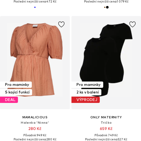
Poslední nejnižší cena:
472 Kč
Poslední nejnižší cena:
1 079 Kč
Pro maminky
Pro maminky
S kojící funkcí
2 ks v balení
DEAL
VÝPRODEJ
MAMALICIOUS
ONLY MATERNITY
Halenka 'Ninna'
Tričko
280 Kč
659 Kč
Původně: 949 Kč
Původně: 749 Kč
Poslední nejnižší cena:
280 Kč
Poslední nejnižší cena:
527 Kč