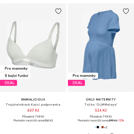
Pro maminky
S kojící funkcí
Pro maminky
DEAL
DEAL
MAMALICIOUS
ONLY MATERNITY
Trojúhelníková Kojící podprsenka
Tričko 'OLMMalaya'
637 Kč
524 Kč
Původně: 749 Kč
Původně: 749 Kč
Poslední nejnižší cena:
566 Kč
Poslední nejnižší cena:
599 Kč
-12%
+
2