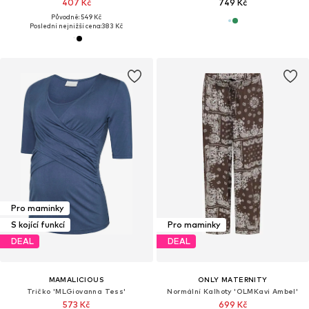
407 Kč
749 Kč
Původně: 549 Kč
Poslední nejnižší cena:
383 Kč
Pro maminky
S kojící funkcí
Pro maminky
DEAL
DEAL
MAMALICIOUS
ONLY MATERNITY
Tričko 'MLGiovanna Tess'
Normální Kalhoty 'OLMKavi Ambel'
573 Kč
699 Kč