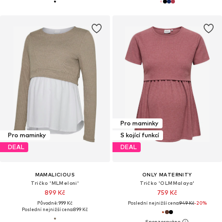
Pro maminky
Pro maminky
S kojící funkcí
DEAL
DEAL
MAMALICIOUS
ONLY MATERNITY
Tričko 'MLMeloni'
Tričko 'OLMMalaya'
899 Kč
759 Kč
Původně: 999 Kč
Poslední nejnižší cena:
949 Kč
-20%
Poslední nejnižší cena:
899 Kč