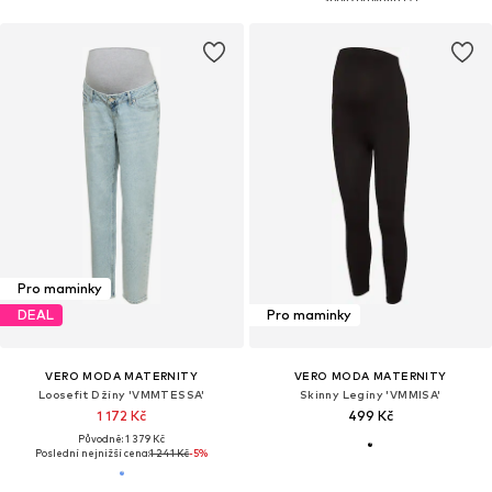
Pro maminky
DEAL
Pro maminky
VERO MODA MATERNITY
VERO MODA MATERNITY
Loosefit Džíny 'VMMTESSA'
Skinny Legíny 'VMMISA'
1 172 Kč
499 Kč
Původně: 1 379 Kč
Poslední nejnižší cena:
1 241 Kč
-5%