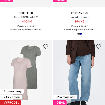
BEBEFIELD
PETIT AMOUR
Šaty 'ESMERALDA'
Normální Legíny
1 402 Kč
494 Kč
Původně: 2 249 Kč
Původně: 549 Kč
Poslední nejnižší cena:
929 Kč
Poslední nejnižší cena:
359 Kč
Pro maminky
2 ks v balení
Pro maminky
VÝPRODEJ
DEAL