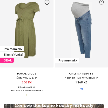
Pro maminky
S kojící funkcí
DEAL
Pro maminky
MAMALICIOUS
ONLY MATERNITY
Šaty 'MLIvy Lia'
Normální Džíny 'Catwalk'
602 Kč
1 249 Kč
Původně: 669 Kč
Poslední nejnižší cena:
599 Kč
Cenově dostupné kousky na každý