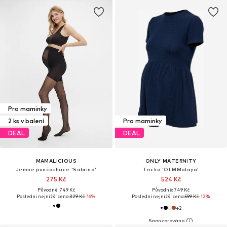
Pro maminky
2 ks v balení
Pro maminky
DEAL
DEAL
MAMALICIOUS
ONLY MATERNITY
Jemné punčocháče 'Sabrina'
Tričko 'OLMMalaya'
275 Kč
524 Kč
Původně: 749 Kč
Původně: 749 Kč
Poslední nejnižší cena:
329 Kč
-16%
Poslední nejnižší cena:
599 Kč
-12%
+
2