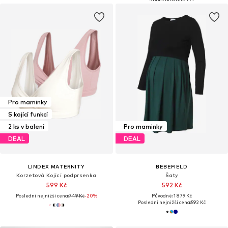
Pro maminky
S kojící funkcí
2 ks v balení
Pro maminky
DEAL
DEAL
LINDEX MATERNITY
BEBEFIELD
Korzetová Kojící podprsenka
Šaty
599 Kč
592 Kč
Poslední nejnižší cena:
749 Kč
-20%
Původně: 1 879 Kč
Poslední nejnižší cena:
592 Kč