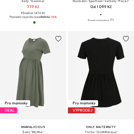
Šaty 'Gemma'
Normální Sportovní kalhoty 'Pacer'
779 Kč
Od 1 099 Kč
Původně: 1 870 Kč
Poslední nejnižší cena:
909 Kč
-14%
Pro maminky
Pro maminky
DEAL
VÝPRODEJ
MAMALICIOUS
ONLY MATERNITY
Šaty 'MLMia'
Tričko 'OLMMalaya'