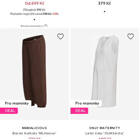
Od 699 Kč
379 Kč
Původně: 999 Kč
Poslední nejnižší cena:
799 Kč
-12%
Pro maminky
Pro maminky
DEAL
DEAL
MAMALICIOUS
ONLY MATERNITY
Barrel Kalhoty 'MLHanna'
Letní šaty 'OLMSmilla'