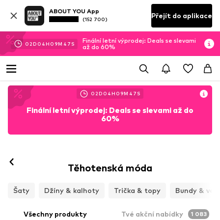
ABOUT YOU App
Přejít do aplikace
(152 700)
Finální letní výprodej: Deals se slevami
02
D
04
H
09
M
45
S
až do 60%
02
D
04
H
09
M
45
S
Finální letní výprodej: Deals se slevami až do
60%
Těhotenská móda
Šaty
Džíny & kalhoty
Trička & topy
Bundy & ves
Všechny produkty
Tvé akční nabídky
1 083