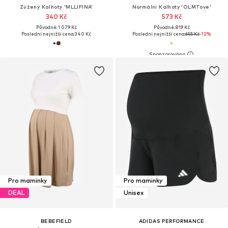
Zúžený Kalhoty 'MLLIFINA'
Normální Kalhoty 'OLMTove'
340 Kč
573 Kč
Původně: 1 079 Kč
Původně: 819 Kč
Poslední nejnižší cena:
340 Kč
Poslední nejnižší cena:
655 Kč
-12%
Pro maminky
Pro maminky
DEAL
Unisex
BEBEFIELD
ADIDAS PERFORMANCE