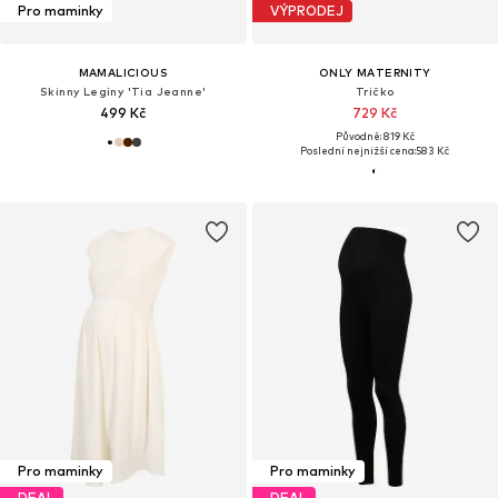
Pro maminky
VÝPRODEJ
MAMALICIOUS
ONLY MATERNITY
Skinny Legíny 'Tia Jeanne'
Tričko
499 Kč
729 Kč
Původně: 819 Kč
Poslední nejnižší cena:
583 Kč
Pro maminky
Pro maminky
DEAL
DEAL