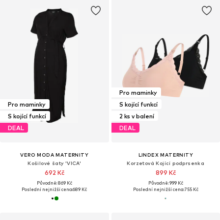
Pro maminky
Pro maminky
S kojící funkcí
S kojící funkcí
2 ks v balení
DEAL
DEAL
VERO MODA MATERNITY
LINDEX MATERNITY
Košilové šaty 'VICA'
Korzetová Kojící podprsenka
692 Kč
899 Kč
Původně: 869 Kč
Původně: 999 Kč
Poslední nejnižší cena:
689 Kč
Poslední nejnižší cena:
755 Kč