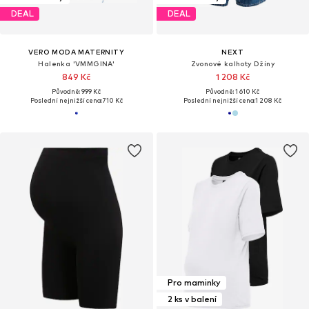
DEAL
DEAL
VERO MODA MATERNITY
NEXT
Halenka 'VMMGINA'
Zvonové kalhoty Džíny
849 Kč
1 208 Kč
Původně: 999 Kč
Původně: 1 610 Kč
Poslední nejnižší cena:
710 Kč
Poslední nejnižší cena:
1 208 Kč
Pro maminky
2 ks v balení