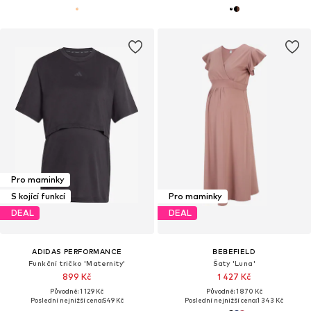
Pro maminky
S kojící funkcí
Pro maminky
DEAL
DEAL
ADIDAS PERFORMANCE
BEBEFIELD
Funkční tričko 'Maternity'
Šaty 'Luna'
899 Kč
1 427 Kč
Původně: 1 129 Kč
Původně: 1 870 Kč
Poslední nejnižší cena:
549 Kč
Poslední nejnižší cena:
1 343 Kč