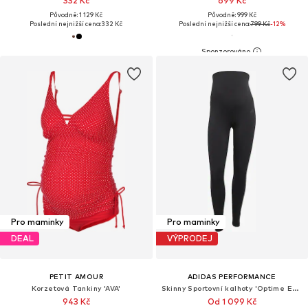
332 Kč
699 Kč
Původně: 1 129 Kč
Původně: 999 Kč
Poslední nejnižší cena:
332 Kč
Poslední nejnižší cena:
799 Kč
-12%
Pro maminky
Pro maminky
DEAL
VÝPRODEJ
PETIT AMOUR
ADIDAS PERFORMANCE
Korzetová Tankiny 'AVA'
Skinny Sportovní kalhoty 'Optime Essentials'
943 Kč
Od 1 099 Kč