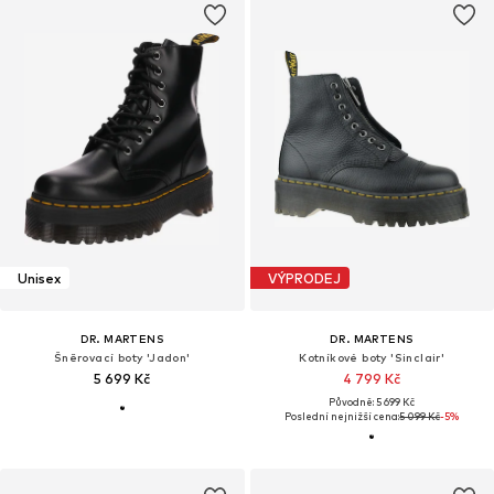
Unisex
VÝPRODEJ
DR. MARTENS
DR. MARTENS
Šněrovací boty 'Jadon'
Kotníkové boty 'Sinclair'
5 699 Kč
4 799 Kč
Původně: 5 699 Kč
Poslední nejnižší cena:
5 099 Kč
-5%