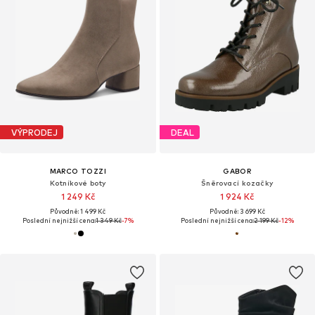
VÝPRODEJ
DEAL
MARCO TOZZI
GABOR
Kotníkové boty
Šněrovací kozačky
1 249 Kč
1 924 Kč
Původně: 1 499 Kč
Původně: 3 699 Kč
Poslední nejnižší cena:
1 349 Kč
-7%
Poslední nejnižší cena:
2 199 Kč
-12%