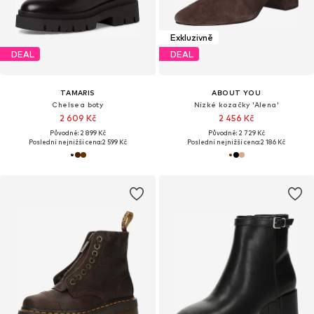
Exkluzivně
DEAL
DEAL
TAMARIS
ABOUT YOU
Chelsea boty
Nízké kozačky 'Alena'
2 609 Kč
2 456 Kč
Původně: 2 899 Kč
Původně: 2 729 Kč
Poslední nejnižší cena:
2 599 Kč
Poslední nejnižší cena:
2 186 Kč