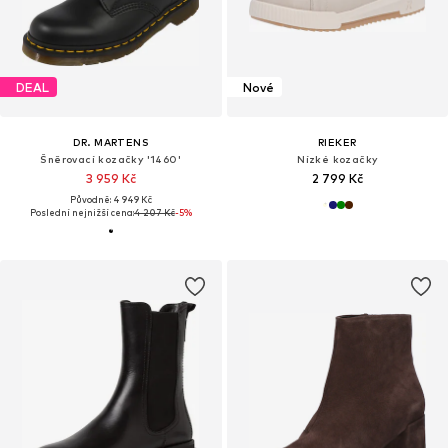
DEAL
Nové
DR. MARTENS
RIEKER
Šněrovací kozačky '1460'
Nízké kozačky
3 959 Kč
2 799 Kč
Původně: 4 949 Kč
Poslední nejnižší cena:
4 207 Kč
-5%