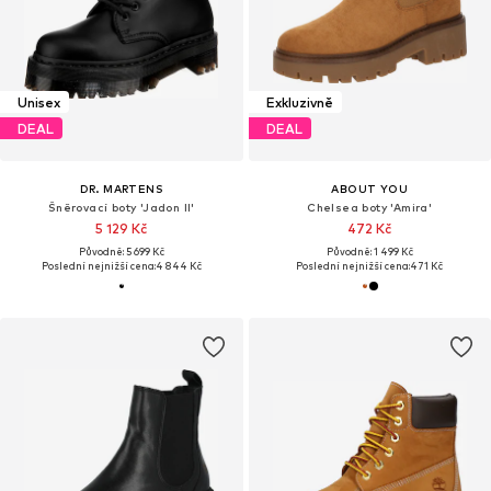
Unisex
Exkluzivně
DEAL
DEAL
DR. MARTENS
ABOUT YOU
Šněrovací boty 'Jadon II'
Chelsea boty 'Amira'
5 129 Kč
472 Kč
Původně: 5 699 Kč
Původně: 1 499 Kč
Poslední nejnižší cena:
4 844 Kč
Poslední nejnižší cena:
471 Kč