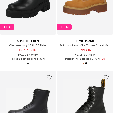
DEAL
DEAL
APPLE OF EDEN
TIMBERLAND
Chelsea boty 'CALIFORNIA'
Šněrovací kozačky 'Stone Street 6-Inch'
Od 1 709 Kč
3 994 Kč
Původně: 1 899 Kč
Původně: 4 699 Kč
Poslední nejnižší cena:
1 139 Kč
Poslední nejnižší cena:
4 199 Kč
-4%