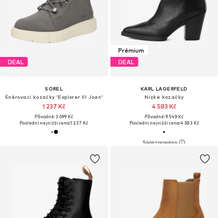
Prémium
DEAL
DEAL
SOREL
KARL LAGERFELD
Šněrovací kozačky 'Explorer III Joan'
Nízké kozačky
1 237 Kč
4 583 Kč
Původně: 3 699 Kč
Původně: 9 549 Kč
Poslední nejnižší cena:
1 237 Kč
Poslední nejnižší cena:
4 583 Kč