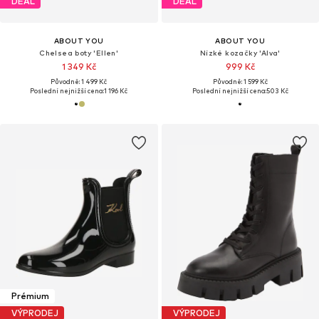
DEAL
DEAL
ABOUT YOU
ABOUT YOU
Chelsea boty 'Ellen'
Nízké kozačky 'Alva'
1 349 Kč
999 Kč
Původně: 1 499 Kč
Původně: 1 599 Kč
Poslední nejnižší cena:
1 196 Kč
Poslední nejnižší cena:
503 Kč
Prémium
VÝPRODEJ
VÝPRODEJ