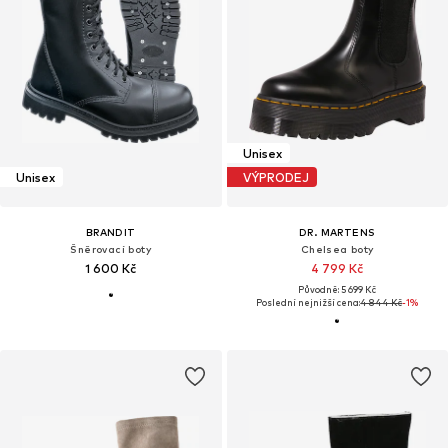
Unisex
Unisex
VÝPRODEJ
BRANDIT
DR. MARTENS
Šněrovací boty
Chelsea boty
1 600 Kč
4 799 Kč
Původně: 5 699 Kč
Poslední nejnižší cena:
4 844 Kč
-1%