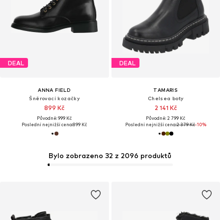
DEAL
DEAL
ANNA FIELD
TAMARIS
Šněrovací kozačky
Chelsea boty
899 Kč
2 141 Kč
Původně: 999 Kč
Původně: 2 799 Kč
Poslední nejnižší cena:
899 Kč
Poslední nejnižší cena:
2 379 Kč
-10%
Bylo zobrazeno 32 z 2096 produktů