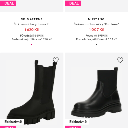
DEAL
DEAL
DR. MARTENS
MUSTANG
Šněrovací boty 'Lowell'
Šněrovací kozačky 'Darleen'
1 620 Kč
1 007 Kč
Původně: 5 449 Kč
Původně: 1 999 Kč
Poslední nejnižší cena:
1 620 Kč
Poslední nejnižší cena:
1 007 Kč
Exkluzivně
Exkluzivně