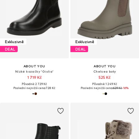
Exkluzivně
Exkluzivně
DEAL
DEAL
ABOUT YOU
ABOUT YOU
Nízké kozačky 'Giulia'
Chelsea boty
1 719 Kč
525 Kč
Původně: 2 729 Kč
Původně: 1 249 Kč
Poslední nejnižší cena:
728 Kč
Poslední nejnižší cena:
629 Kč
-16%