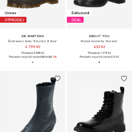
Unisex
Exkluzivně
VÝPRODEJ
DEAL
DR. MARTENS
ABOUT YOU
Šněrovací boty 'Sinclair 8 Eye'
Nízké kozačky 'Aurora'
4 799 Kč
432 Kč
Původně: 5 699 Kč
Původně: 1 379 Kč
Poslední nejnižší cena:
4 844 Kč
-1%
Poslední nejnižší cena:
431 Kč