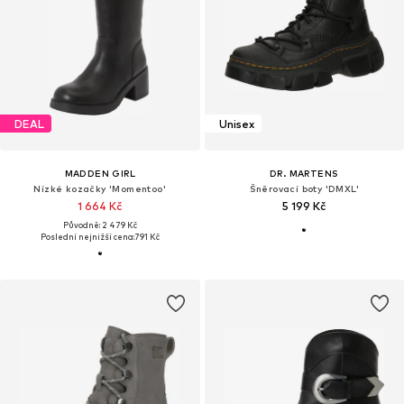
DEAL
Unisex
MADDEN GIRL
DR. MARTENS
Nízké kozačky 'Momentoo'
Šněrovací boty 'DMXL'
1 664 Kč
5 199 Kč
Původně: 2 479 Kč
Poslední nejnižší cena:
791 Kč