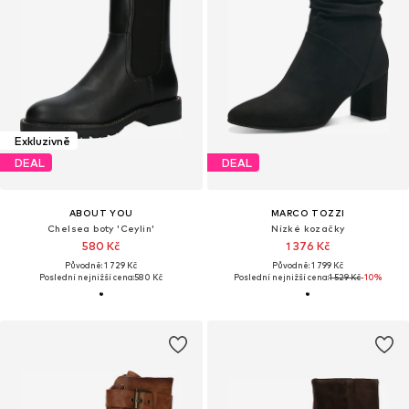
Exkluzivně
DEAL
DEAL
ABOUT YOU
MARCO TOZZI
Chelsea boty 'Ceylin'
Nízké kozačky
580 Kč
1 376 Kč
Původně: 1 729 Kč
Původně: 1 799 Kč
Poslední nejnižší cena:
580 Kč
Poslední nejnižší cena:
1 529 Kč
-10%