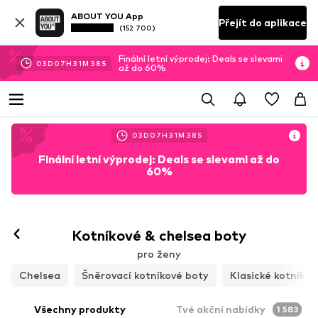
ABOUT YOU App
Přejít do aplikace
(152 700)
Finální letní výprodej: Deals se slevami
03
D
07
H
31
M
36
S
až do 60%
03
D
07
H
31
M
36
S
Finální letní výprodej: Deals se slevami až do
60%
Kotníkové & chelsea boty
pro ženy
Chelsea
Šněrovací kotníkové boty
Klasické kotníkov
Všechny produkty
Tvé akční nabídky
1 583