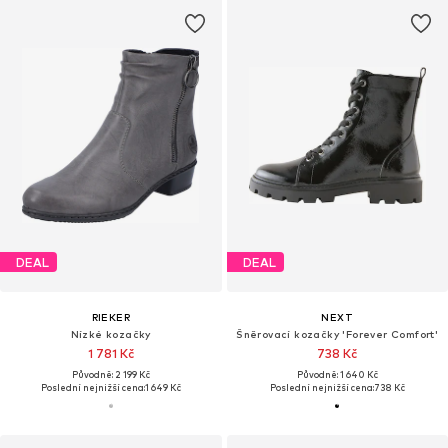
DEAL
DEAL
RIEKER
NEXT
Nízké kozačky
Šněrovací kozačky 'Forever Comfort'
1 781 Kč
738 Kč
Původně: 2 199 Kč
Původně: 1 640 Kč
Poslední nejnižší cena:
1 649 Kč
Poslední nejnižší cena:
738 Kč