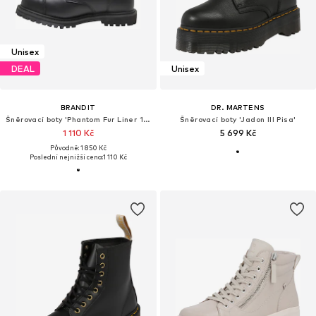
Unisex
DEAL
Unisex
BRANDIT
DR. MARTENS
Šněrovací boty 'Phantom Fur Liner 10'
Šněrovací boty 'Jadon III Pisa'
1 110 Kč
5 699 Kč
Původně: 1 850 Kč
Poslední nejnižší cena:
1 110 Kč