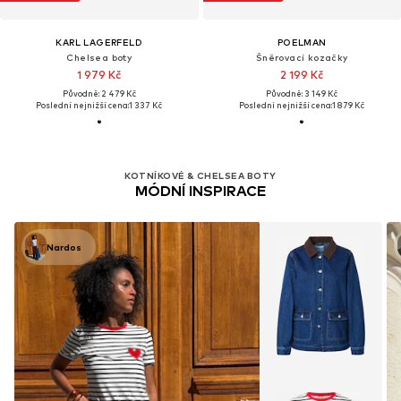
KARL LAGERFELD
POELMAN
Chelsea boty
Šněrovací kozačky
1 979 Kč
2 199 Kč
Původně: 2 479 Kč
Původně: 3 149 Kč
Poslední nejnižší cena:
1 337 Kč
Poslední nejnižší cena:
1 879 Kč
KOTNÍKOVÉ & CHELSEA BOTY
MÓDNÍ INSPIRACE
Nardos