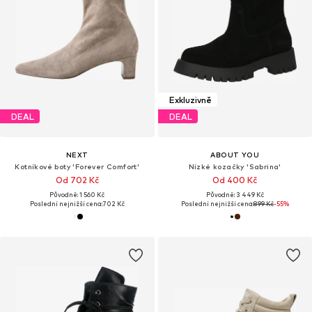
Exkluzivně
DEAL
DEAL
NEXT
ABOUT YOU
Kotníkové boty 'Forever Comfort'
Nízké kozačky 'Sabrina'
Od 702 Kč
Od 400 Kč
Původně: 1 560 Kč
Původně: 3 449 Kč
Poslední nejnižší cena:
702 Kč
Poslední nejnižší cena:
899 Kč
-55%