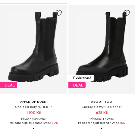
Exkluzivně
DEAL
DEAL
APPLE OF EDEN
ABOUT YOU
Chelsea boty 'CHER 1'
Chelsea boty 'Fabienne'
1 100 Kč
625 Kč
Původně: 3 949 Kč
Původně: 1 499 Kč
Poslední nejnižší cena:
2 199 Kč
-50%
Poslední nejnižší cena:
749 Kč
-16%