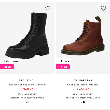
Exkluzivně
Unisex
DEAL
DEAL
ABOUT YOU
DR. MARTENS
Šněrovací kozačky 'Carolin'
Šněrovací boty 'Pascal'
1 349 Kč
2 654 Kč
Původně: 1 499 Kč
Původně: 4 949 Kč
Poslední nejnižší cena:
1 196 Kč
Poslední nejnižší cena:
2 359 Kč