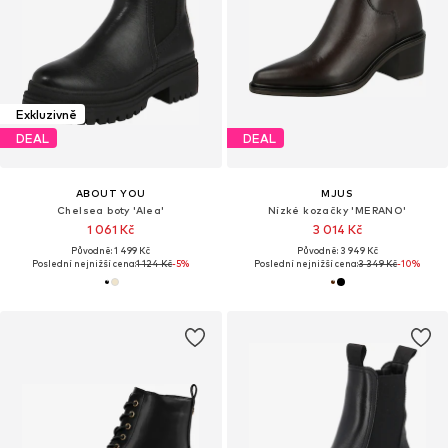
Exkluzivně
DEAL
DEAL
ABOUT YOU
MJUS
Chelsea boty 'Alea'
Nízké kozačky 'MERANO'
1 061 Kč
3 014 Kč
Původně: 1 499 Kč
Původně: 3 949 Kč
Poslední nejnižší cena:
1 124 Kč
-5%
Poslední nejnižší cena:
3 349 Kč
-10%