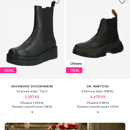
Unisex
DEAL
DEAL
VAGABOND SHOEMAKERS
DR. MARTENS
Chelsea boty 'Tara'
Chelsea boty 'DMXL'
2 337 Kč
4 679 Kč
Původně: 3 949 Kč
Původně: 5 199 Kč
Poslední nejnižší cena:
1 769 Kč
Poslední nejnižší cena:
4 419 Kč