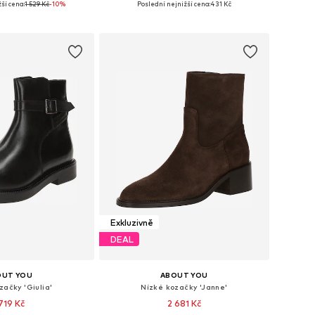
ší cena:
1 529 Kč
-10%
Poslední nejnižší cena:
431 Kč
 do košíku
Přidat do košíku
Exkluzivně
DEAL
OUT YOU
ABOUT YOU
začky 'Giulia'
Nízké kozačky 'Janne'
 719 Kč
2 681 Kč