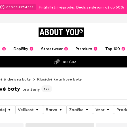
Finální letní výprodej: Deals se slevami až do 60%
03
D
01
H
57
M
13
S
ABOUT
YOU
t
Doplňky
Streetwear
Premium
Top 100
DOBÍRKA
é & chelsea boty
Klasické kotníkové boty
ové boty
pro ženy
623
dej
Velikost
Barva
Značka
Vzor
Prod