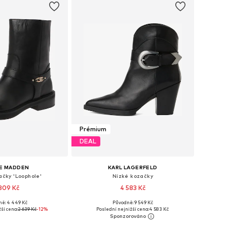
Prémium
DEAL
E MADDEN
KARL LAGERFELD
ačky 'Loophole'
Nízké kozačky
309 Kč
4 583 Kč
ně: 4 449 Kč
Původně: 9 549 Kč
: 36, 37, 38, 39, 40, 41
Dostupné velikosti: 36, 37, 38, 39, 40, 41
ší cena:
2 639 Kč
-12%
Poslední nejnižší cena:
4 583 Kč
 do košíku
Přidat do košíku