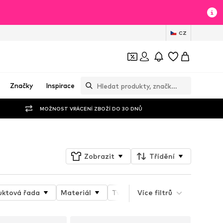
CZ
Značky
Inspirace
MOŽNOST VRÁCENÍ ZBOŽÍ DO 30 DNŮ
Zobrazit
Třídění
uktová řada
Materiál
Tvar boty
Více filtrů
Typ podpatku