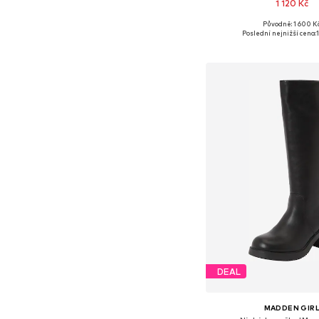
1 120 Kč
Původně: 1 600 K
Dostupné velikosti: 36, 37, 
Poslední nejnižší cena:
Přidat do koš
DEAL
MADDEN GIR