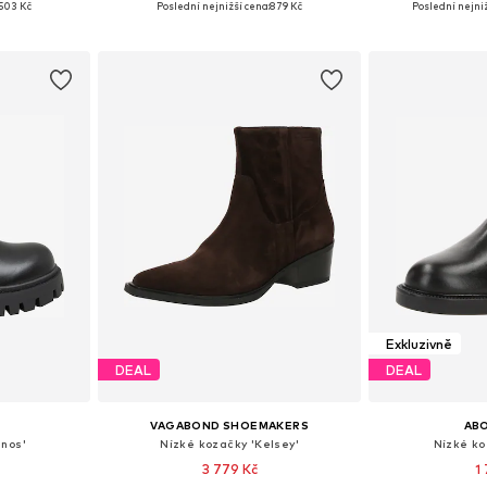
503 Kč
Poslední nejnižší cena:
879 Kč
Poslední nejniž
íku
Přidat do košíku
Přidat
Exkluzivně
DEAL
DEAL
VAGABOND SHOEMAKERS
AB
anos'
Nízké kozačky 'Kelsey'
Nízké ko
3 779 Kč
1