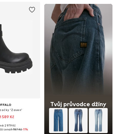
Tvůj průvodce džíny
UFFALO
začky 'Zaven'
1 589 Kč
ně: 2 979 Kč
mnoha velikostech
ší cena:
1 787 Kč
-11%