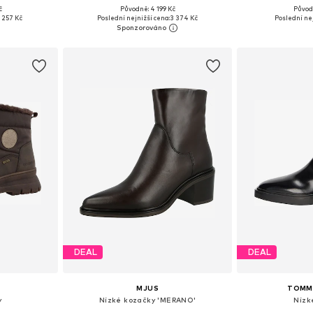
č
Původně: 4 199 Kč
Původ
ikostech
Dostupné v mnoha velikostech
Dostupné velikos
1 257 Kč
Poslední nejnižší cena:
3 374 Kč
Poslední nej
íku
Přidat do košíku
Přidat
DEAL
DEAL
MJUS
TOMMY
y
Nízké kozačky 'MERANO'
Nízk