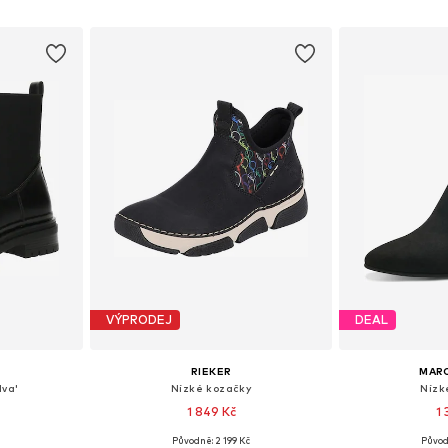
íku
Přidat do košíku
Přidat
VÝPRODEJ
DEAL
RIEKER
MAR
lva'
Nízké kozačky
Nízk
1 849 Kč
1
č
Původně: 2 199 Kč
Původ
38, 39, 40, 41
Dostupné v mnoha velikostech
Dostupné v 