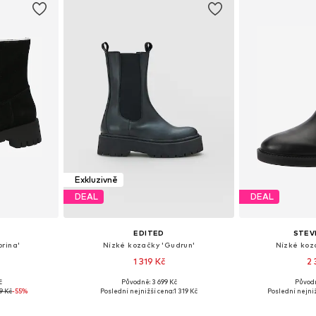
Exkluzivně
DEAL
DEAL
EDITED
STEV
rina'
Nízké kozačky 'Gudrun'
Nízké koz
1 319 Kč
2 
č
Původně: 3 699 Kč
Původ
38, 39, 40, 41
Dostupné v mnoha velikostech
Dostupné velikosti
9 Kč
-55%
Poslední nejnižší cena:
1 319 Kč
Poslední nejniž
íku
Přidat do košíku
Přidat