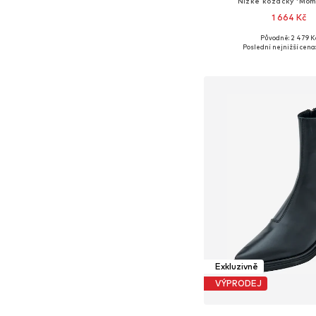
Nízké kozačky 'Mom
1 664 Kč
Původně: 2 479 K
Dostupné velikosti: 36, 37
Poslední nejnižší cena:
Přidat do koš
Exkluzivně
VÝPRODEJ