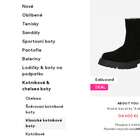
Nové
Oblíbené
Tenisky
Sandály
Sportovní boty
Pantofle
Baleríny
Lodičky & boty na
podpatku
Exkluzivně
Kotníkové &
DEAL
chelsea boty
Chelsea
ABOUT YOU
Šněrovací kotníkové
Nízké kozačky 'Sab
boty
Od 400 Kč
Klasické kotníkové
Původně: 3 449 K
boty
Dostupné velikosti: 36, 37, 
Poslední nejnižší cena:
89
Kotníkové
Přidat do koš