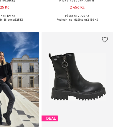
é kozačky
Nízké kozačky 'Alena'
25 Kč
2 456 Kč
ně: 1 199 Kč
Původně: 2 729 Kč
ikosti: 39, 40, 41
Dostupné v mnoha velikostech
jnižší cena:
525 Kč
Poslední nejnižší cena:
2 186 Kč
 do košíku
Přidat do košíku
DEAL