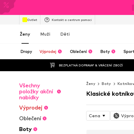
Outlet
Kontakt a centrum pomoci
Ženy
Muži
Děti
Dropy
Výprodej
Oblečení
Boty
Spor
BEZPLATNÁ DOPRAVA* & VRÁCENÍ ZBOŽÍ
Ženy
Boty
Kotníkov
Všechny
položky akční
Klasické kotník
nabídky
Výprodej
Cena
Výpro
Oblečení
Boty