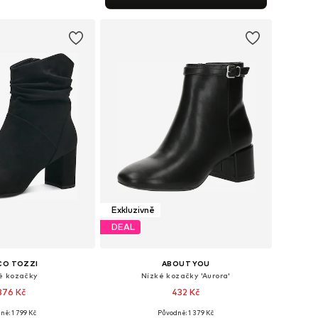
 do košíku
Exkluzivně
DEAL
CO TOZZI
ABOUT YOU
é kozačky
Nízké kozačky 'Aurora'
 376 Kč
432 Kč
ně: 1 799 Kč
Původně: 1 379 Kč
mnoha velikostech
Dostupné velikosti: 36, 37, 38, 39, 40