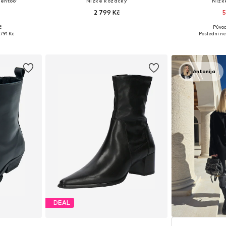
entoo'
Nízké kozačky
Nízk
2 799 Kč
5
č
Původ
, 39, 40, 41
Dostupné v mnoha velikostech
Dostupné vel
791 Kč
Poslední ne
íku
Přidat do košíku
Přidat
Antonija
DEAL