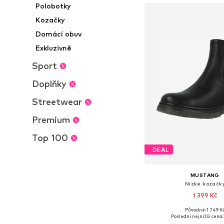
Polobotky
Kozačky
Domácí obuv
Exkluzivně
Sport
Doplňky
Streetwear
Premium
Top 100
DEAL
MUSTANG
Nízké kozačk
1 399 Kč
Původně: 1 749 K
Dostupné velikosti: 36, 37, 
Poslední nejnižší cena: