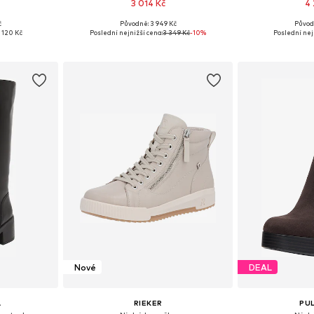
3 014 Kč
4 
č
Původně: 3 949 Kč
Původ
38, 39, 40, 41
Dostupné velikosti: 37, 38, 39, 40, 41
Dostupné velikosti
1 120 Kč
Poslední nejnižší cena:
3 349 Kč
-10%
Poslední nej
íku
Přidat do košíku
Přidat
Nové
DEAL
L
RIEKER
PU