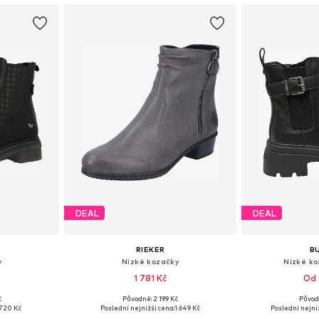
DEAL
DEAL
RIEKER
B
y
Nízké kozačky
Nízké ko
1 781 Kč
Od 
č
Původně: 2 199 Kč
Původ
38, 39, 40, 41
Dostupné v mnoha velikostech
Dostupné v 
720 Kč
Poslední nejnižší cena:
1 649 Kč
Poslední nejniž