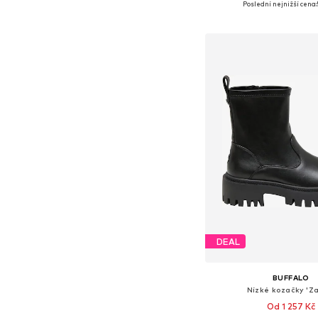
Poslední nejnižší cena:
Přidat do koš
DEAL
BUFFALO
Nízké kozačky 'Z
Od 1 257 Kč