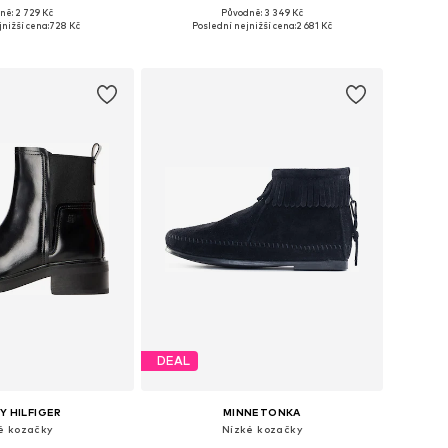
ně: 2 729 Kč
Původně: 3 349 Kč
ti: 36, 37, 38, 39, 40
Dostupné v mnoha velikostech
nižší cena:
728 Kč
Poslední nejnižší cena:
2 681 Kč
 do košíku
Přidat do košíku
DEAL
 HILFIGER
MINNETONKA
é kozačky
Nízké kozačky