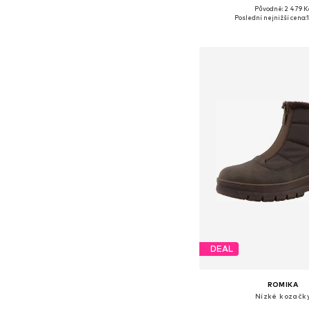
Původně: 2 479 K
Dostupné v mnoha vel
Poslední nejnižší cena:
Přidat do koš
DEAL
ROMIKA
Nízké kozačk