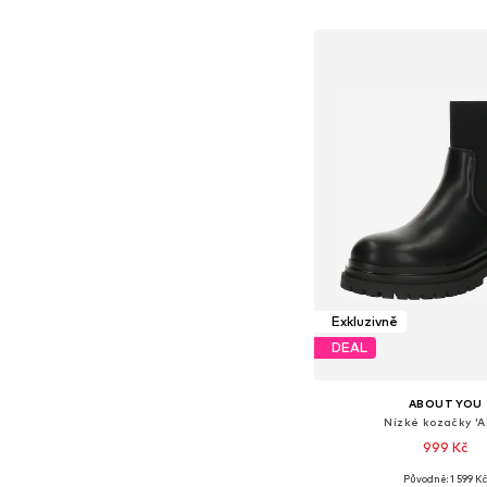
Přidat do koš
Exkluzivně
DEAL
ABOUT YOU
Nízké kozačky 'A
999 Kč
Původně: 1 599 K
Dostupné velikosti: 36, 37, 