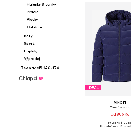
Halenky & tuniky
Prádlo
Plavky
Outdoor
Boty
Sport
Doplňky
Výprodej
Teenageři 140-176
Chlapci
DEAL
MINOTI
Zimní bunda
Od 806 Kč
Původně: 1 120 K
Dostupné v mnoha vel
Poslední nejnižší cena: