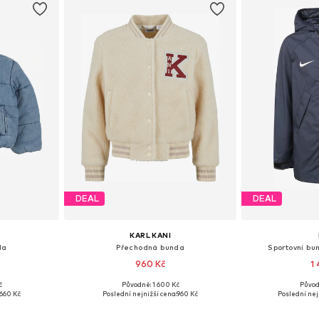
DEAL
DEAL
KARL KANI
da
Přechodná bunda
Sportovní bu
960 Kč
1
č
Původně: 1 600 Kč
Původ
ikostech
Dostupné v mnoha velikostech
Dostupné v 
660 Kč
Poslední nejnižší cena:
960 Kč
Poslední nej
íku
Přidat do košíku
Přidat