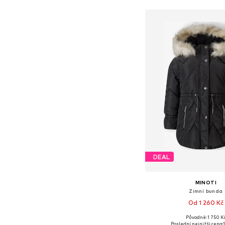
Přidat do koš
DEAL
MINOTI
Zimní bunda
Od 1 260 Kč
Původně: 1 750 K
Dostupné v mnoha vel
Poslední nejnižší cena: