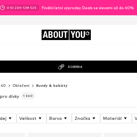
Finální letní výprodej: Deals se slevami až do 60%
01
D
23
H
12
M
49
S
ABOUT
YOU
DOBÍRKA
140
Oblečení
Bundy & kabáty
pro dívky
1 360
dej
Velikost
Barva
Značka
Materiál
V