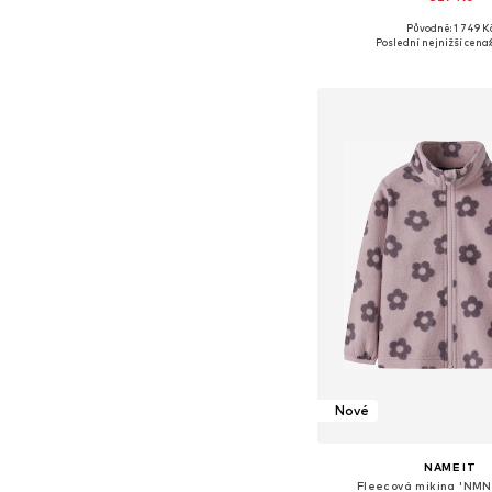
Původně: 1 749 K
Poslední nejnižší cena:
Přidat do koš
Nové
NAME IT
Fleecová mikina 'NMN