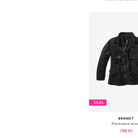
Přidat do koš
DEAL
BRANDIT
Přechodná bun
788 Kč