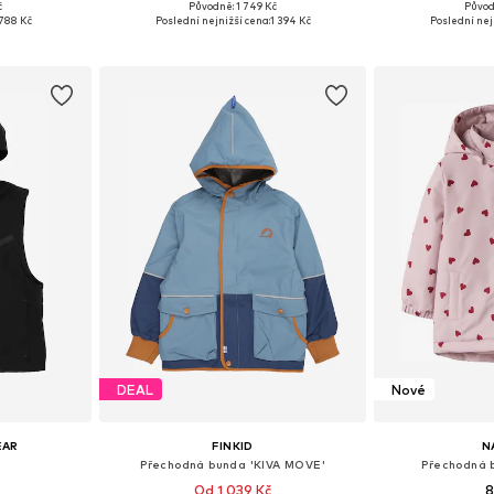
č
Původně: 1 749 Kč
Původ
ikostech
Dostupné v mnoha velikostech
Dostupné v 
788 Kč
Poslední nejnižší cena:
1 394 Kč
Poslední nej
íku
Přidat do košíku
Přidat
DEAL
Nové
EAR
FINKID
N
Přechodná bunda 'KIVA MOVE'
Přechodná 
Od 1 039 Kč
8