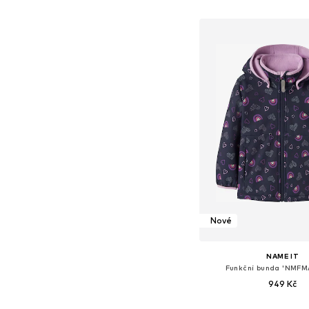
Přidat do koš
Nové
NAME IT
Funkční bunda 'NMF
949 Kč