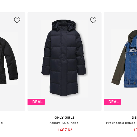
íku
Přidat do košíku
Přidat
DEAL
DEAL
ONLY GIRLS
DE
da
Kabát 'KOGIrene'
1 487 Kč
1