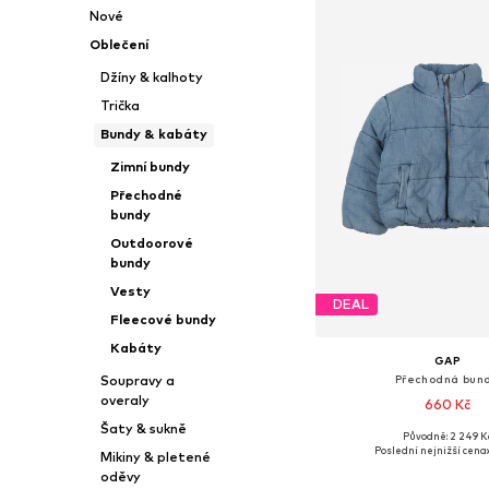
Nové
Oblečení
Džíny & kalhoty
Trička
Bundy & kabáty
Zimní bundy
Přechodné
bundy
Outdoorové
bundy
Vesty
DEAL
Fleecové bundy
Kabáty
GAP
Přechodná bun
Soupravy a
overaly
660 Kč
Šaty & sukně
Původně: 2 249 K
Dostupné v mnoha vel
Poslední nejnižší cena:
Mikiny & pletené
Přidat do koš
oděvy