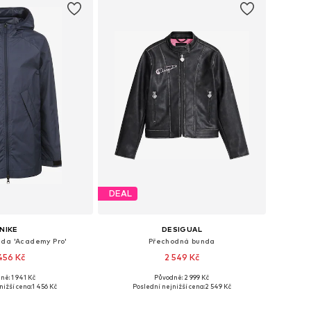
DEAL
NIKE
DESIGUAL
nda 'Academy Pro'
Přechodná bunda
 456 Kč
2 549 Kč
ně: 1 941 Kč
Původně: 2 999 Kč
mnoha velikostech
Dostupné v mnoha velikostech
nižší cena:
1 456 Kč
Poslední nejnižší cena:
2 549 Kč
 do košíku
Přidat do košíku