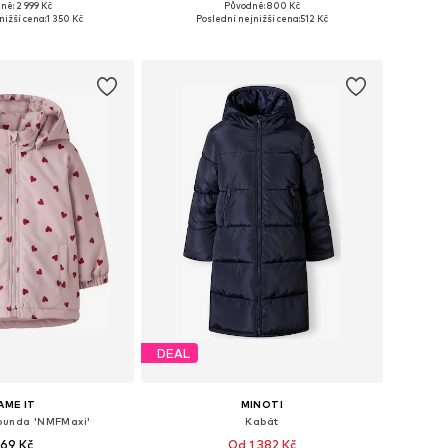
ně: 2 999 Kč
Původně: 800 Kč
mnoha velikostech
Dostupné v mnoha velikostech
nižší cena:
1 350 Kč
Poslední nejnižší cena:
512 Kč
 do košíku
Přidat do košíku
DEAL
AME IT
MINOTI
bunda 'NMFMaxi'
Kabát
69 Kč
Od 1 382 Kč