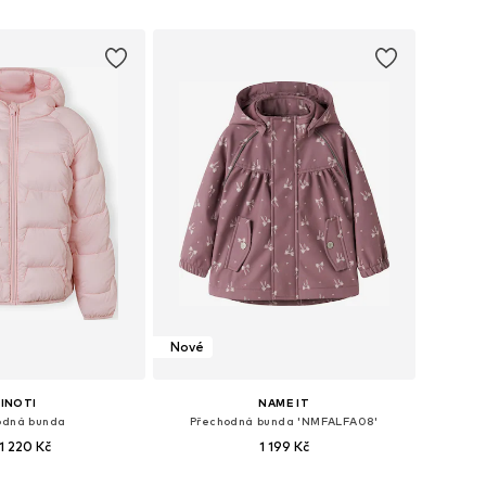
 do košíku
Přidat do košíku
Nové
INOTI
NAME IT
odná bunda
Přechodná bunda 'NMFALFA08'
1 220 Kč
1 199 Kč
mnoha velikostech
Dostupné velikosti: 92, 98, 104, 110, 116, 122