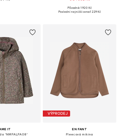
Původně: 1 920 Kč
mnoha velikostech
Dostupné v mnoha velikostech
Poslední nejnižší cena:
1 229 Kč
 do košíku
Přidat do košíku
VÝPRODEJ
AME IT
EN FANT
nda 'NMFALFA08'
Fleecová mikina