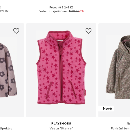
č
Původně: 3 249 Kč
Dostupné velikosti: 128-138, 147-158, 158-170
Dostupné velikosti: 90-100, 100-110, 110-117
Dostupné v 
827 Kč
Poslední nejnižší cena:
1 139 Kč
-8%
íku
Přidat do košíku
Přidat
Nové
PLAYSHOES
N
Spektra'
Vesta 'Sterne'
Funkční bu