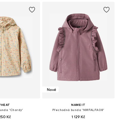
Nové
HEAT
NAME IT
bunda 'Chardy'
Přechodná bunda 'NMFALFA08'
 250 Kč
1 129 Kč
Dostupné velikosti: 98, 104, 110, 116, 122, 128
Dostupné velikosti: 92, 98, 104, 110, 116, 122