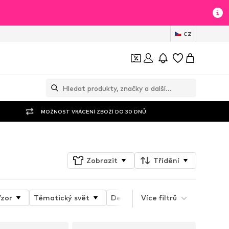
CZ
MOŽNOST VRÁCENÍ ZBOŽÍ DO 30 DNŮ
Zobrazit
Třídění
zor
Tématický svět
Detaily
Více filtrů
Vlastnosti produkt