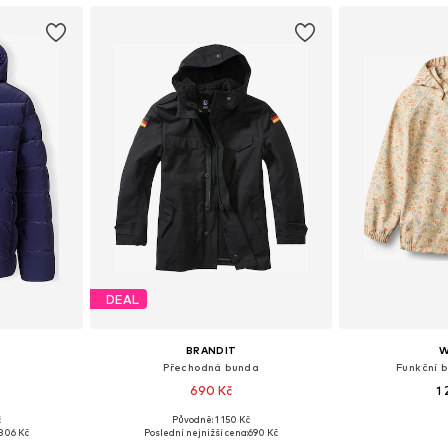
DEAL
BRANDIT
W
Přechodná bunda
Funkční 
690 Kč
1
č
Původně: 1 150 Kč
ikostech
Dostupné v mnoha velikostech
806 Kč
Poslední nejnižší cena:
690 Kč