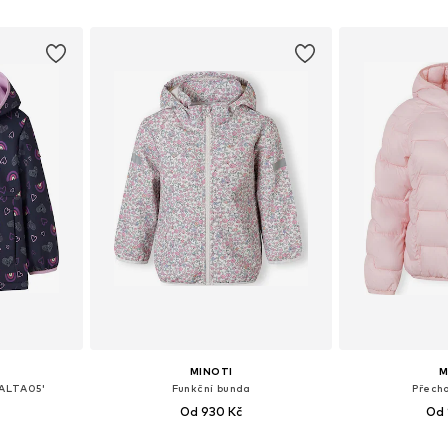
íku
Přidat do košíku
Přidat
MINOTI
M
MALTA05'
Funkční bunda
Přech
Od 930 Kč
Od 
Dostupné velikosti: 92, 98, 104, 110, 116, 122
Dostupné v mnoha velikostech
Dostupné v 