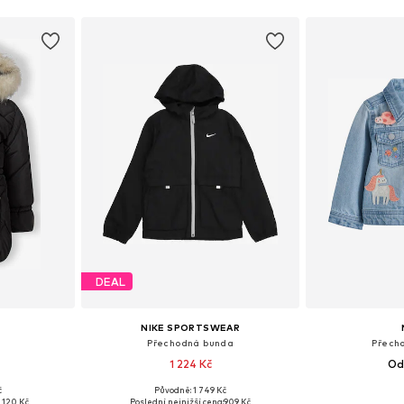
íku
Přidat do košíku
Přidat
DEAL
NIKE SPORTSWEAR
Přechodná bunda
Přech
1 224 Kč
Od
č
Původně: 1 749 Kč
ikostech
Dostupné velikosti: 122-128, 138-147, 147-158, 158-170
Dostupné velikost
1 120 Kč
Poslední nejnižší cena:
909 Kč