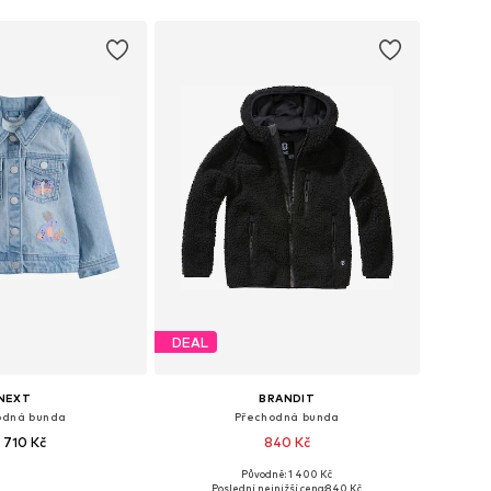
 do košíku
Přidat do košíku
DEAL
NEXT
BRANDIT
odná bunda
Přechodná bunda
 710 Kč
840 Kč
+
1
Původně: 1 400 Kč
i: 92, 98, 110, 116, 122
Dostupné v mnoha velikostech
Poslední nejnižší cena:
840 Kč