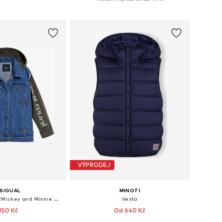
 do košíku
Přidat do košíku
VÝPRODEJ
SIGUAL
MINOTI
Přechodná bunda 'Mickey and Minnie Mouse™'
Vesta
 350 Kč
Od 640 Kč