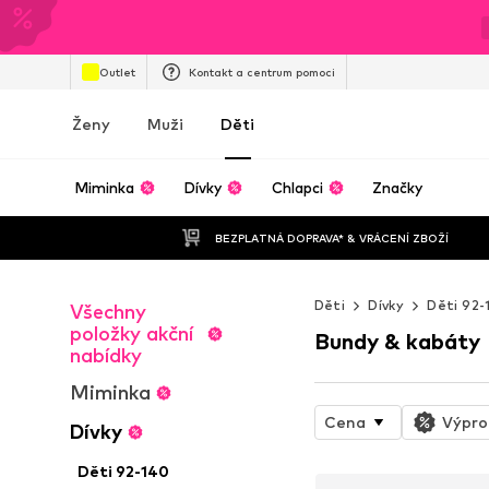
Outlet
Kontakt a centrum pomoci
Ženy
Muži
Děti
Miminka
Dívky
Chlapci
Značky
BEZPLATNÁ DOPRAVA* & VRÁCENÍ ZBOŽÍ
Děti
Dívky
Děti 92-
Všechny
položky akční
Bundy & kabáty
nabídky
Miminka
Cena
Výpro
Dívky
Děti 92-140