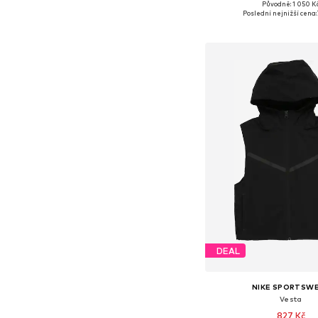
Původně: 1 050 K
Dostupné v mnoha vel
Poslední nejnižší cena:
Přidat do koš
DEAL
NIKE SPORTSW
Vesta
827 Kč