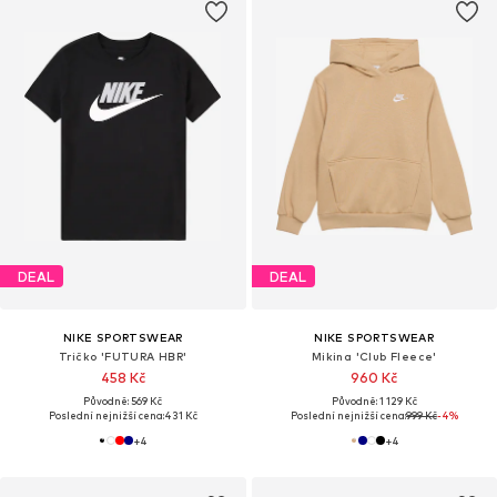
DEAL
DEAL
NIKE SPORTSWEAR
NIKE SPORTSWEAR
Tričko 'FUTURA HBR'
Mikina 'Club Fleece'
458 Kč
960 Kč
Původně: 569 Kč
Původně: 1 129 Kč
Poslední nejnižší cena:
431 Kč
Poslední nejnižší cena:
999 Kč
-4%
+
4
+
4