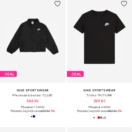
DEAL
DEAL
NIKE SPORTSWEAR
NIKE SPORTSWEAR
Přechodná bunda 'CLUB'
Tričko 'FUTURA'
566 Kč
359 Kč
Původně: 1 749 Kč
Původně: 449 Kč
Poslední nejnižší cena:
601 Kč
-5%
Poslední nejnižší cena:
382 Kč
-6%
+
8