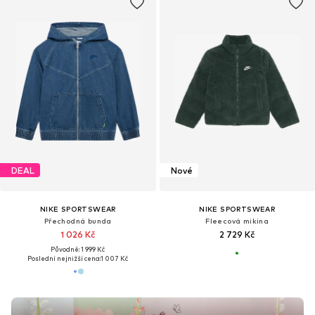
DEAL
Nové
NIKE SPORTSWEAR
NIKE SPORTSWEAR
Přechodná bunda
Fleecová mikina
1 026 Kč
2 729 Kč
Původně: 1 999 Kč
Poslední nejnižší cena:
1 007 Kč