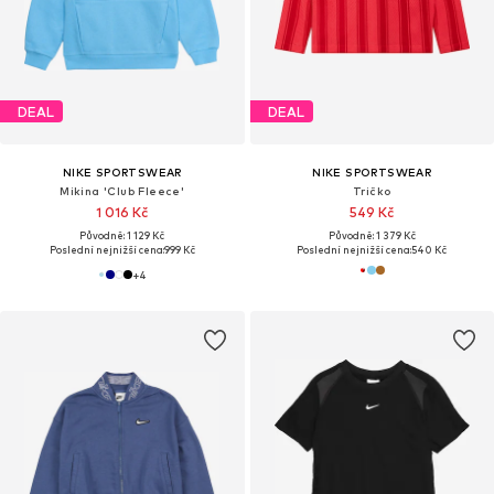
DEAL
DEAL
NIKE SPORTSWEAR
NIKE SPORTSWEAR
Mikina 'Club Fleece'
Tričko
1 016 Kč
549 Kč
Původně: 1 129 Kč
Původně: 1 379 Kč
Poslední nejnižší cena:
999 Kč
Poslední nejnižší cena:
540 Kč
+
4