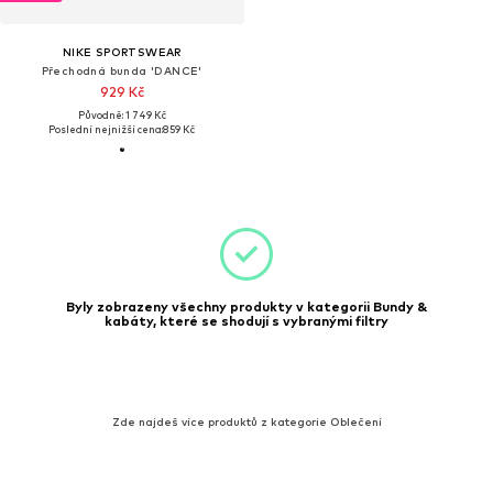
NIKE SPORTSWEAR
Přechodná bunda 'DANCE'
929 Kč
Původně: 1 749 Kč
Poslední nejnižší cena:
859 Kč
Byly zobrazeny všechny produkty v kategorii Bundy &
kabáty, které se shodují s vybranými filtry
Zde najdeš více produktů z kategorie Oblečení