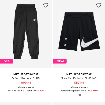
DEAL
DEAL
NIKE SPORTSWEAR
NIKE SPORTSWEAR
Zúžený Kalhoty 'CLUB'
Normální Kalhoty 'CLUB NG'
699 Kč
587 Kč
Původně: 999 Kč
Původně: 949 Kč
Poslední nejnižší cena:
799 Kč
-12%
Poslední nejnižší cena:
839 Kč
-30%