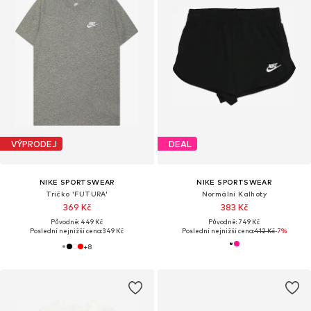
VÝPRODEJ
DEAL
NIKE SPORTSWEAR
NIKE SPORTSWEAR
Tričko 'FUTURA'
Normální Kalhoty
369 Kč
383 Kč
Původně: 449 Kč
Původně: 749 Kč
Poslední nejnižší cena:
349 Kč
Poslední nejnižší cena:
412 Kč
-7%
+
8