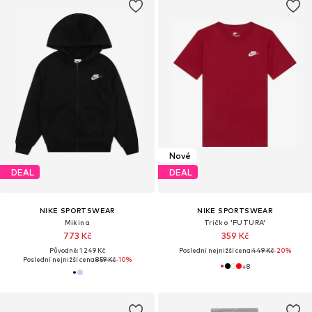
Nové
DEAL
DEAL
NIKE SPORTSWEAR
NIKE SPORTSWEAR
Mikina
Tričko 'FUTURA'
773 Kč
359 Kč
Původně: 1 249 Kč
Poslední nejnižší cena:
449 Kč
-20%
Poslední nejnižší cena:
859 Kč
-10%
+
8