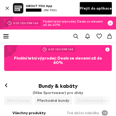
ABOUT YOU App
Přejít do aplikace
(152 700)
Finální letní výprodej: Deals se slevami
02
D
13
H
39
M
14
S
až do 60%
02
D
13
H
39
M
14
S
Finální letní výprodej: Deals se slevami až do
60%
Bundy & kabáty
(Nike Sportswear) pro dívky
Zimní bundy
Přechodné bundy
Outdoorové bundy
Všechny produkty
Tvé akční nabídky
13