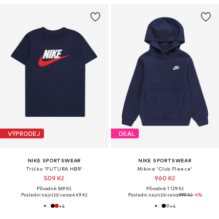
VÝPRODEJ
DEAL
NIKE SPORTSWEAR
NIKE SPORTSWEAR
Tričko 'FUTURA HBR'
Mikina 'Club Fleece'
509 Kč
960 Kč
Původně: 569 Kč
Původně: 1 129 Kč
Poslední nejnižší cena:
449 Kč
Poslední nejnižší cena:
999 Kč
-4%
+
4
+
4