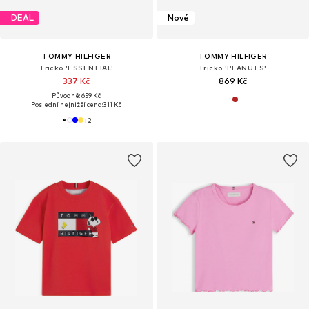
DEAL
Nové
TOMMY HILFIGER
TOMMY HILFIGER
Tričko 'ESSENTIAL'
Tričko 'PEANUTS'
337 Kč
869 Kč
Původně: 659 Kč
Poslední nejnižší cena:
311 Kč
+
2