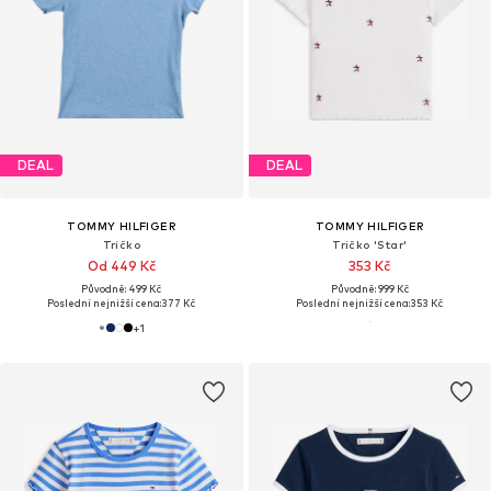
DEAL
DEAL
TOMMY HILFIGER
TOMMY HILFIGER
Tričko
Tričko 'Star'
Od 449 Kč
353 Kč
Původně: 499 Kč
Původně: 999 Kč
Poslední nejnižší cena:
377 Kč
Poslední nejnižší cena:
353 Kč
+
1