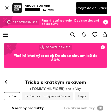
ABOUT YOU App
Přejít do aplikace
(152 700)
Finální letní výprodej: Deals se slevami
02
D
07
H
03
M
51
S
až do 60%
02
D
07
H
03
M
51
S
Finální letní výprodej: Deals se slevami až do
60%
Trička s krátkým rukávem
(TOMMY HILFIGER) pro dívky
Trička
Trička s dlouhým rukávem
Topy
Všechny produkty
Tvé akční nabídky
38