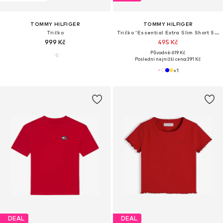
TOMMY HILFIGER
TOMMY HILFIGER
Tričko
Tričko 'Essential Extra Slim Short Sleeve'
999 Kč
495 Kč
Původně: 619 Kč
Poslední nejnižší cena:
391 Kč
+
1
DEAL
DEAL