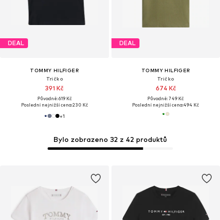
DEAL
DEAL
TOMMY HILFIGER
TOMMY HILFIGER
Tričko
Tričko
391 Kč
674 Kč
Původně: 619 Kč
Původně: 749 Kč
Poslední nejnižší cena:
230 Kč
Poslední nejnižší cena:
494 Kč
+
1
Bylo zobrazeno 32 z 42 produktů