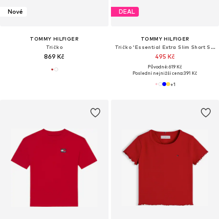
Nové
DEAL
TOMMY HILFIGER
TOMMY HILFIGER
Tričko
Tričko 'Essential Extra Slim Short Sleeve'
869 Kč
495 Kč
Původně: 619 Kč
Poslední nejnižší cena:
391 Kč
+
1