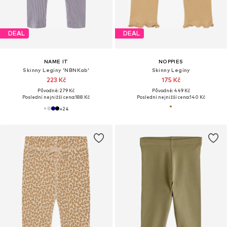
DEAL
DEAL
NAME IT
NOPPIES
Skinny Legíny 'NBNKab'
Skinny Legíny
223 Kč
175 Kč
Původně: 279 Kč
Původně: 449 Kč
Poslední nejnižší cena:
188 Kč
Poslední nejnižší cena:
140 Kč
+
24