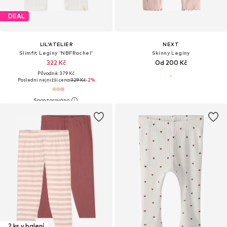
DEAL
LIL'ATELIER
NEXT
Slimfit Legíny 'NBFRachel'
Skinny Legíny
322 Kč
Od 200 Kč
Původně: 379 Kč
Poslední nejnižší cena:
329 Kč
-2%
2 ks v balení