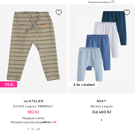
DEAL
4 ks v balení
LIL'ATELIER
NEXT
Slimfit Legíny 'NBMKail'
Skinny Legíny
382 Kč
Od 460 Kč
Původně: 449 Kč
Poslední nejnižší cena:
399 Kč
-4%
+
1