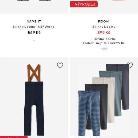
VÝPRODEJ
NAME IT
FIXONI
Skinny Legíny 'NBFWang'
Skinny Legíny
569 Kč
399 Kč
Původně: 449 Kč
Poslední nejnižší cena:
297 Kč