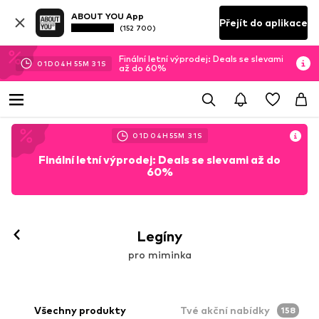
ABOUT YOU App
Přejít do aplikace
(152 700)
Finální letní výprodej: Deals se slevami
01
D
04
H
55
M
29
S
až do 60%
01
D
04
H
55
M
29
S
Finální letní výprodej: Deals se slevami až do
60%
Legíny
pro miminka
Všechny produkty
Tvé akční nabídky
158