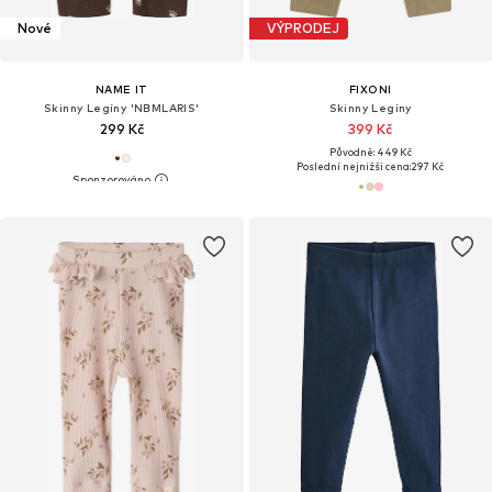
Nové
VÝPRODEJ
NAME IT
FIXONI
Skinny Legíny 'NBMLARIS'
Skinny Legíny
299 Kč
399 Kč
Původně: 449 Kč
Poslední nejnižší cena:
297 Kč