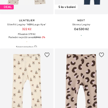
DEAL
5 ks v balení
LIL'ATELIER
NEXT
Slimfit Legíny 'NBNLago Kye'
Skinny Legíny
322 Kč
Od 530 Kč
Původně: 379 Kč
Poslední nejnižší cena:
329 Kč
-2%