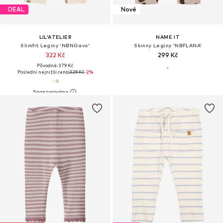
DEAL
Nové
LIL'ATELIER
NAME IT
Slimfit Legíny 'NBNGavo'
Skinny Legíny 'NBFLANA'
322 Kč
299 Kč
Původně: 379 Kč
Poslední nejnižší cena:
329 Kč
-2%