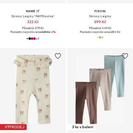
NAME IT
FIXONI
Skinny Legíny 'NKFDavina'
Skinny Legíny
322 Kč
399 Kč
Původně: 379 Kč
Původně: 449 Kč
Poslední nejnižší cena:
329 Kč
-2%
Poslední nejnižší cena:
280 Kč
+
7
VÝPRODEJ
3 ks v balení