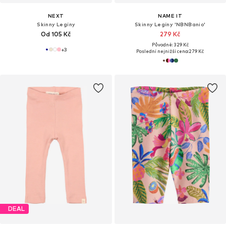
NEXT
NAME IT
Skinny Legíny
Skinny Legíny 'NBNBanio'
Od 105 Kč
279 Kč
Původně: 329 Kč
+
3
Poslední nejnižší cena:
279 Kč
DEAL