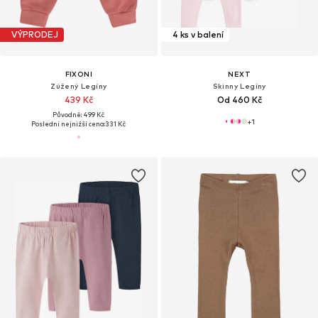
VÝPRODEJ
4 ks v balení
FIXONI
NEXT
Zúžený Legíny
Skinny Legíny
439 Kč
Od 460 Kč
Původně: 499 Kč
+
1
Poslední nejnižší cena:
331 Kč