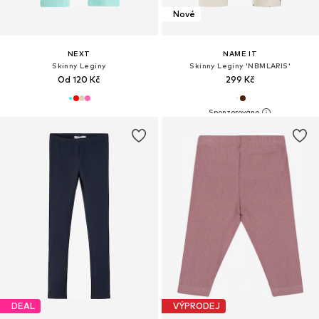
Nové
NEXT
NAME IT
Skinny Legíny
Skinny Legíny 'NBMLARIS'
Od 120 Kč
299 Kč
DEAL
VÝPRODEJ