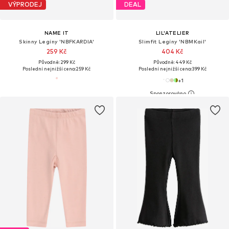
VÝPRODEJ
DEAL
NAME IT
LIL'ATELIER
Skinny Legíny 'NBFKARDIA'
Slimfit Legíny 'NBMKail'
259 Kč
404 Kč
Původně: 299 Kč
Původně: 449 Kč
Poslední nejnižší cena:
259 Kč
Poslední nejnižší cena:
399 Kč
+
1