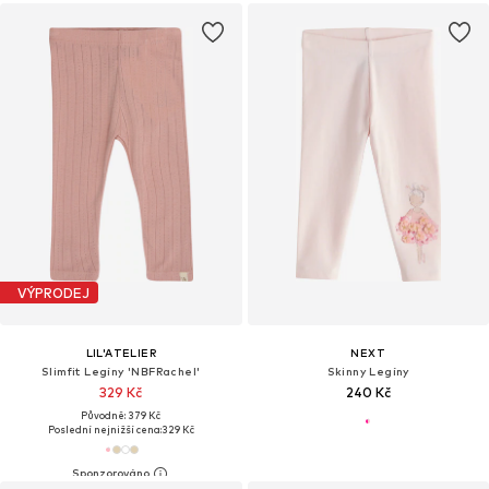
VÝPRODEJ
LIL'ATELIER
NEXT
Slimfit Legíny 'NBFRachel'
Skinny Legíny
329 Kč
240 Kč
Původně: 379 Kč
Poslední nejnižší cena:
329 Kč