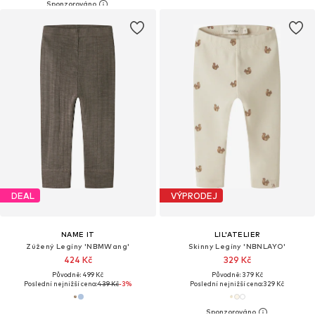
DEAL
VÝPRODEJ
NAME IT
LIL'ATELIER
Zúžený Legíny 'NBMWang'
Skinny Legíny 'NBNLAYO'
424 Kč
329 Kč
Původně: 499 Kč
Původně: 379 Kč
Poslední nejnižší cena:
439 Kč
-3%
Poslední nejnižší cena:
329 Kč