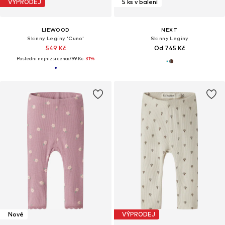
VÝPRODEJ
5 ks v balení
LIEWOOD
NEXT
Skinny Legíny 'Cuno'
Skinny Legíny
549 Kč
Od 745 Kč
Poslední nejnižší cena:
799 Kč
-31%
Nové
VÝPRODEJ