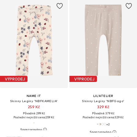
VÝPRODEJ
VÝPRODEJ
NAME IT
LIL'ATELIER
Skinny Legíny 'NBFKAMELIA'
Skinny Legíny 'NBFGago'
259 Kč
329 Kč
Původně: 299 Kč
Původně: 379 Kč
Poslední nejnižší cena:
259 Kč
Poslední nejnižší cena:
329 Kč
+
2