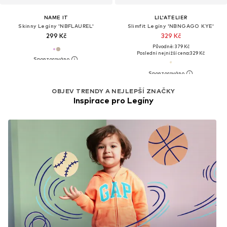
NAME IT
LIL'ATELIER
Skinny Legíny 'NBFLAUREL'
Slimfit Legíny 'NBNGAGO KYE'
299 Kč
329 Kč
Původně: 379 Kč
Poslední nejnižší cena:
329 Kč
OBJEV TRENDY A NEJLEPŠÍ ZNAČKY
Inspirace pro Legíny