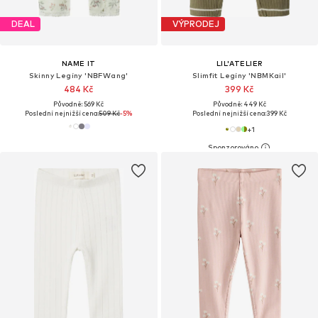
DEAL
VÝPRODEJ
NAME IT
LIL'ATELIER
Skinny Legíny 'NBFWang'
Slimfit Legíny 'NBMKail'
484 Kč
399 Kč
Původně: 569 Kč
Původně: 449 Kč
Poslední nejnižší cena:
509 Kč
-5%
Poslední nejnižší cena:
399 Kč
+
1