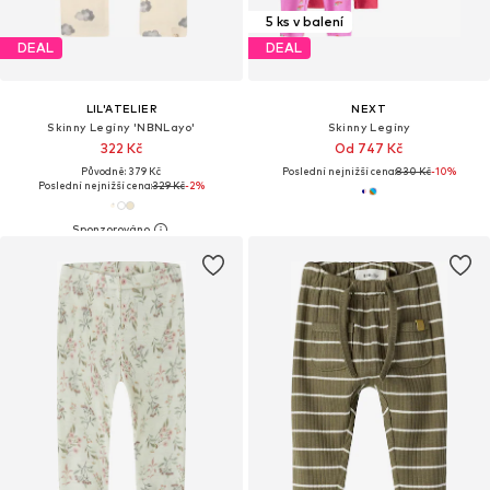
5 ks v balení
DEAL
DEAL
LIL'ATELIER
NEXT
Skinny Legíny 'NBNLayo'
Skinny Legíny
322 Kč
Od 747 Kč
Původně: 379 Kč
Poslední nejnižší cena:
830 Kč
-10%
Poslední nejnižší cena:
329 Kč
-2%