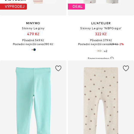
VÝPRODEJ
DEAL
MINYMO
LIL'ATELIER
Skinny Legíny
Skinny Legíny 'NBFGago'
479 Kč
322 Kč
Původně: 549 Kč
Původně: 379 Kč
Poslední nejnižší cena:
390 Kč
Poslední nejnižší cena:
329 Kč
-2%
+
2