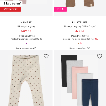
3 ks v balení
VÝPRODEJ
DEAL
NAME IT
LIL'ATELIER
Skinny Legíny
Skinny Legíny 'NBNGayo'
509 Kč
322 Kč
Původně: 569 Kč
Původně: 379 Kč
Poslední nejnižší cena:
509 Kč
Poslední nejnižší cena:
329 Kč
-2%