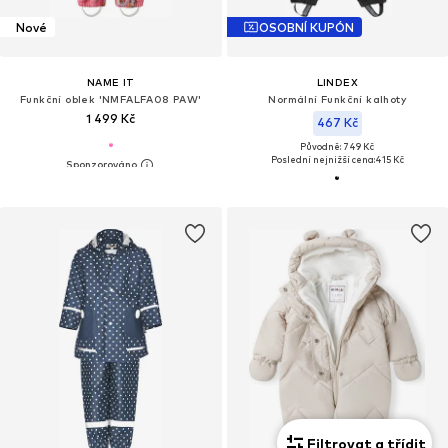
Nové
OSOBNÍ KUPÓN
NAME IT
LINDEX
Funkční oblek 'NMFALFA08 PAW'
Normální Funkční kalhoty
1 499 Kč
467 Kč
Původně: 749 Kč
Poslední nejnižší cena:
415 Kč
Filtrovat a třídit