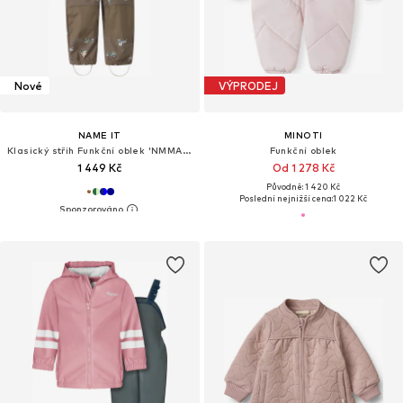
Nové
VÝPRODEJ
NAME IT
MINOTI
Klasický střih Funkční oblek 'NMMAlfa08'
Funkční oblek
1 449 Kč
Od 1 278 Kč
Původně: 1 420 Kč
Poslední nejnižší cena:
1 022 Kč