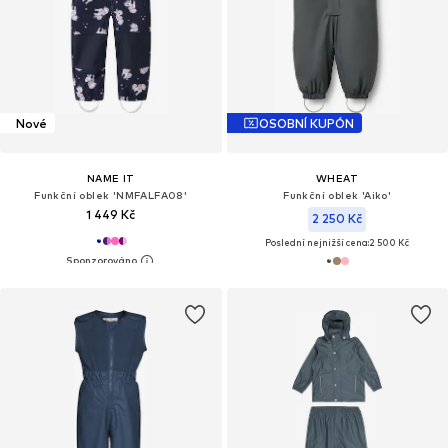
Nové
OSOBNÍ KUPÓN
NAME IT
WHEAT
Funkční oblek 'NMFALFA08'
Funkční oblek 'Aiko'
1 449 Kč
2 250 Kč
Poslední nejnižší cena:
2 500 Kč