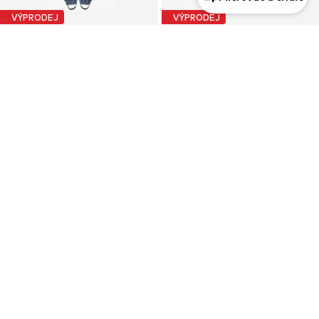
VÝPRODEJ
VÝPRODEJ
PLAYSHOES
MINOTI
Funkční oblek 'Punkte'
Funkční oblek
1 149 Kč
1 350 Kč
Původně: 1 479 Kč
Původně: 1 500 Kč
Poslední nejnižší cena:
983 Kč
Poslední nejnižší cena:
1 215 Kč