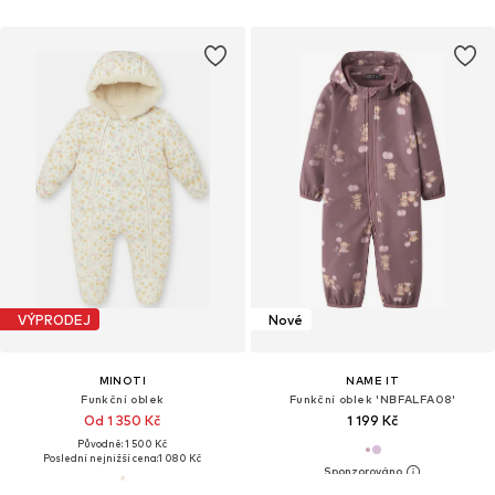
VÝPRODEJ
Nové
MINOTI
NAME IT
Funkční oblek
Funkční oblek 'NBFALFA08'
Od 1 350 Kč
1 199 Kč
Původně: 1 500 Kč
Poslední nejnižší cena:
1 080 Kč