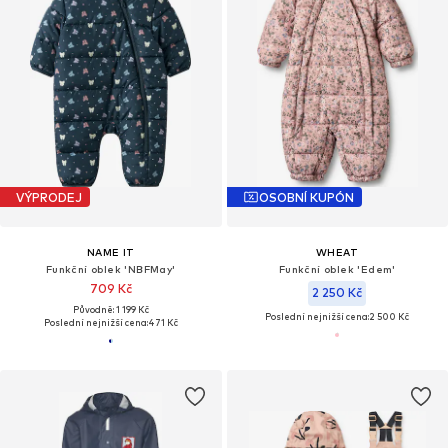
VÝPRODEJ
OSOBNÍ KUPÓN
NAME IT
WHEAT
Funkční oblek 'NBFMay'
Funkční oblek 'Edem'
709 Kč
2 250 Kč
Původně: 1 199 Kč
Poslední nejnižší cena:
2 500 Kč
Poslední nejnižší cena:
471 Kč