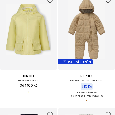
OSOBNÍ KUPÓN
MINOTI
NOPPIES
Funkční bunda
Funkční oblek 'Orchard'
Od 1 100 Kč
710 Kč
Původně: 1 999 Kč
Poslední nejnižší cena:
631 Kč