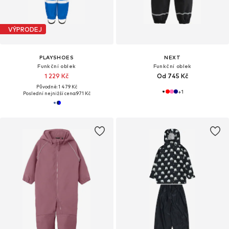
VÝPRODEJ
PLAYSHOES
NEXT
Funkční oblek
Funkční oblek
1 229 Kč
Od 745 Kč
Původně: 1 479 Kč
+
1
Poslední nejnižší cena:
971 Kč