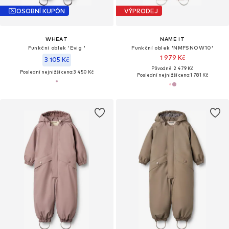
OSOBNÍ KUPÓN
VÝPRODEJ
WHEAT
NAME IT
Funkční oblek 'Evig '
Funkční oblek 'NMFSNOW10'
1 979 Kč
3 105 Kč
Původně: 2 479 Kč
Poslední nejnižší cena:
3 450 Kč
Poslední nejnižší cena:
1 781 Kč