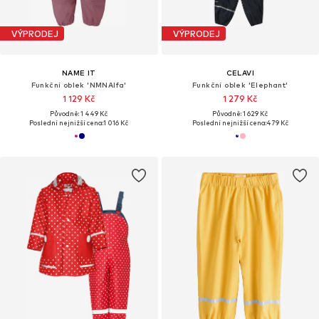
VÝPRODEJ
VÝPRODEJ
NAME IT
CELAVI
Funkční oblek 'NMNAlfa'
Funkční oblek 'Elephant'
1 129 Kč
1 279 Kč
Původně: 1 449 Kč
Původně: 1 629 Kč
Poslední nejnižší cena:
1 016 Kč
Poslední nejnižší cena:
479 Kč