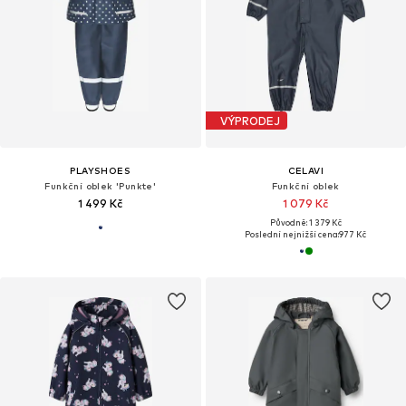
VÝPRODEJ
PLAYSHOES
CELAVI
Funkční oblek 'Punkte'
Funkční oblek
1 499 Kč
1 079 Kč
Původně: 1 379 Kč
Poslední nejnižší cena:
977 Kč