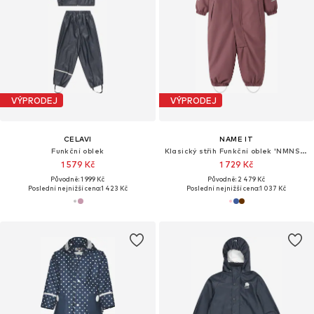
VÝPRODEJ
VÝPRODEJ
CELAVI
NAME IT
Funkční oblek
Klasický střih Funkční oblek 'NMNSnow10'
1 579 Kč
1 729 Kč
Původně: 1 999 Kč
Původně: 2 479 Kč
Poslední nejnižší cena:
1 423 Kč
Poslední nejnižší cena:
1 037 Kč