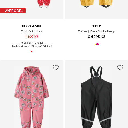
VÝPRODEJ
PLAYSHOES
NEXT
Funkční oblek
Zúžený Funkční kalhoty
1 149 Kč
Od 395 Kč
Původně: 1 479 Kč
Poslední nejnižší cena:
1 039 Kč