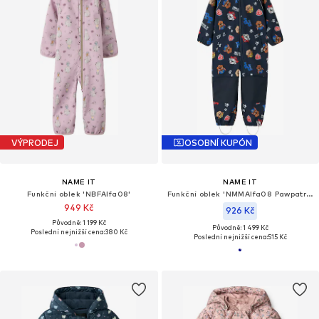
VÝPRODEJ
OSOBNÍ KUPÓN
NAME IT
NAME IT
Funkční oblek 'NBFAlfa08'
Funkční oblek 'NMMAlfa08 Pawpatrol'
949 Kč
926 Kč
Původně: 1 199 Kč
Původně: 1 499 Kč
Poslední nejnižší cena:
380 Kč
Poslední nejnižší cena:
515 Kč