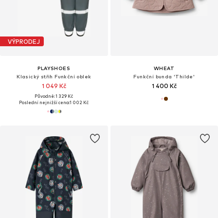
VÝPRODEJ
PLAYSHOES
WHEAT
Klasický střih Funkční oblek
Funkční bunda 'Thilde'
1 049 Kč
1 400 Kč
Původně: 1 329 Kč
Poslední nejnižší cena:
1 002 Kč