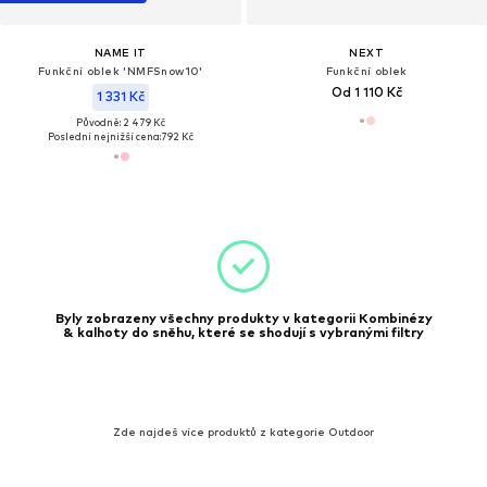
NAME IT
NEXT
Funkční oblek 'NMFSnow10'
Funkční oblek
Od 1 110 Kč
1 331 Kč
Původně: 2 479 Kč
Poslední nejnižší cena:
792 Kč
Byly zobrazeny všechny produkty v kategorii Kombinézy
& kalhoty do sněhu, které se shodují s vybranými filtry
Zde najdeš více produktů z kategorie Outdoor