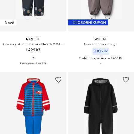
Nové
OSOBNÍ KUPÓN
NAME IT
WHEAT
Klasický střih Funkční oblek 'NMMAlfa08 Paw'
Funkční oblek 'Evig '
1 499 Kč
3 105 Kč
Poslední nejnižší cena:
3 450 Kč