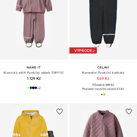
VÝPRODEJ
NAME IT
CELAVI
Klasický střih Funkční oblek 'DRY10'
Normální Funkční kalhoty
1 129 Kč
549 Kč
Původně: 699 Kč
+
2
Poslední nejnižší cena:
433 Kč