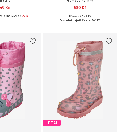
antofle
Gumové holínky
49 Kč
530 Kč
žší cena:
449 Kč
-22%
Původně: 749 Kč
mnoha velikostech
Dostupné v mnoha velikostech
Poslední nejnižší cena:
501 Kč
 do košíku
Přidat do košíku
DEAL