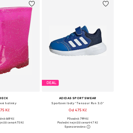
DEAL
BECK
ADIDAS SPORTSWEAR
vé holínky
Sportovní boty 'Tensaur Run 3.0'
75 Kč
Od 475 Kč
+
1
dně: 669 Kč
Původně: 799 Kč
mnoha velikostech
Dostupné v mnoha velikostech
nižší cena:
475 Kč
Poslední nejnižší cena:
447 Kč
 do košíku
Přidat do košíku