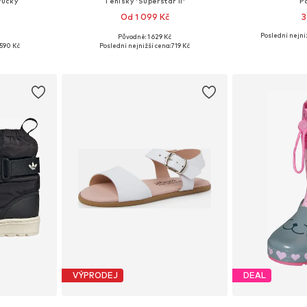
růčky
Tenisky 'Superstar II'
P
Od 1 099 Kč
3
Poslední nejni
Původně: 1 629 Kč
, 22, 23, 26
Dostupné v mnoha velikostech
Dostupné v 
590 Kč
Poslední nejnižší cena:
719 Kč
íku
Přidat do košíku
Přidat
VÝPRODEJ
DEAL