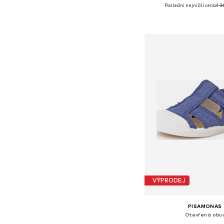
Poslední nejnižší cena:
1 3
Dostupné v mnoha vel
Přidat do koš
VÝPRODEJ
PISAMONAS
Otevřená obu