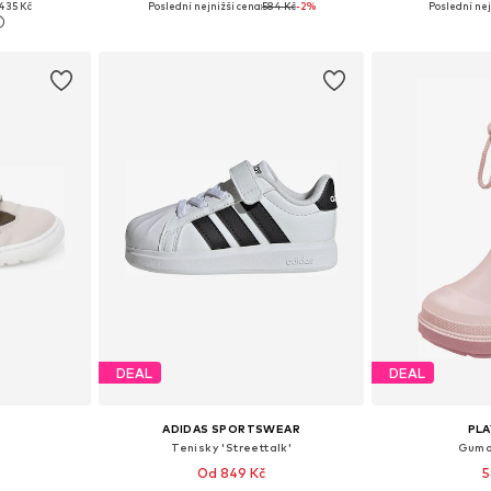
435 Kč
Poslední nejnižší cena:
584 Kč
-2%
Poslední nej
íku
Přidat do košíku
Přidat
DEAL
DEAL
ADIDAS SPORTSWEAR
PL
Tenisky 'Streettalk'
Gumo
Od 849 Kč
5