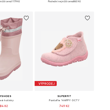
nižší cena:
1 179 Kč
Poslední nejnižší cena:
863 Kč
 do košíku
Přidat do košíku
VÝPRODEJ
AYSHOES
SUPERFIT
vé holínky
Pantofle 'HAPPY OCTI'
84 Kč
749 Kč