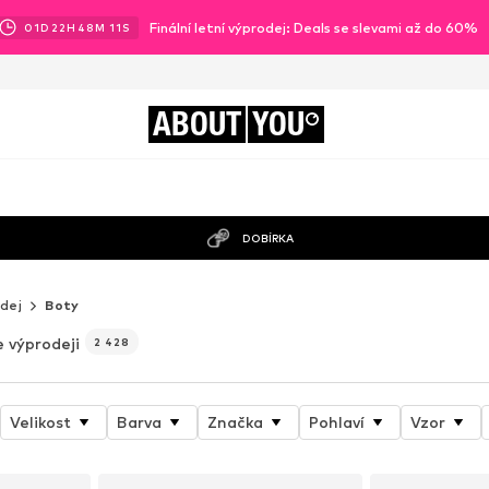
Finální letní výprodej: Deals se slevami až do 60%
01
D
22
H
48
M
10
S
ABOUT
YOU
DOBÍRKA
dej
Boty
 výprodeji
2 428
Velikost
Barva
Značka
Pohlaví
Vzor