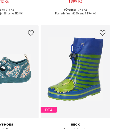
512 Kč
1 399 Kč
dně: 719 Kč
Původně: 1 749 Kč
mnoha velikostech
Dostupné velikosti: 21, 22, 23, 24, 25, 26
jnižší cena:
512 Kč
Poslední nejnižší cena:
1 394 Kč
 do košíku
Přidat do košíku
DEAL
AYSHOES
BECK