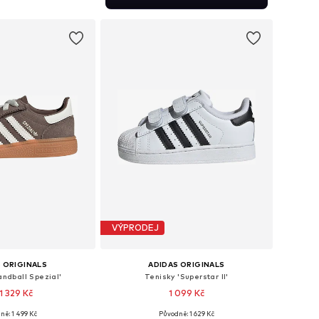
 do košíku
VÝPRODEJ
 ORIGINALS
ADIDAS ORIGINALS
andball Spezial'
Tenisky 'Superstar II'
1 329 Kč
1 099 Kč
+
5
ně: 1 499 Kč
Původně: 1 629 Kč
mnoha velikostech
Dostupné v mnoha velikostech