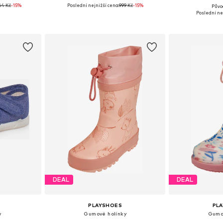
64 Kč
-15%
Poslední nejnižší cena:
+
999 Kč
1
-15%
Půvo
ikostech
Dostupné v mnoha velikostech
Dostupné v 
Poslední ne
íku
Přidat do košíku
Přidat
DEAL
DEAL
PLAYSHOES
PL
v
Gumové holínky
Gumo