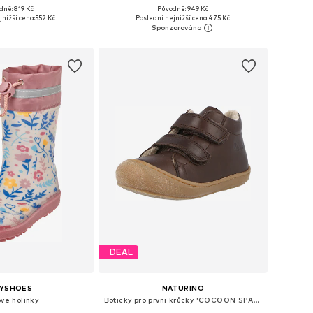
+
1
dně: 819 Kč
Původně: 949 Kč
mnoha velikostech
Dostupné v mnoha velikostech
jnižší cena:
552 Kč
Poslední nejnižší cena:
475 Kč
 do košíku
Přidat do košíku
DEAL
AYSHOES
NATURINO
vé holínky
Botičky pro první krůčky 'COCOON SPAZZ'