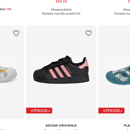
655 Kč
9 Kč
-15%
Původně: 819 Kč
Půvo
ikostech
Dostupné v mnoha velikostech
Dostupné v 
Poslední nejnižší cena:
512 Kč
Poslední ne
íku
Přidat do košíku
Přidat
VÝPRODEJ
VÝPRODEJ
ADIDAS ORIGINALS
PL