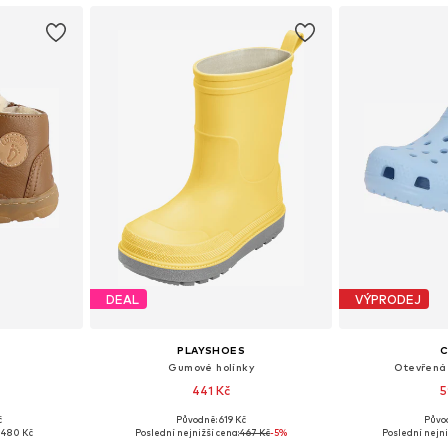
DEAL
VÝPRODEJ
PLAYSHOES
Gumové holínky
Otevřená 
441 Kč
5
+
1
č
Původně: 619 Kč
Půvo
ikostech
Dostupné v mnoha velikostech
Dostupné v 
 480 Kč
Poslední nejnižší cena:
467 Kč
-5%
Poslední nejni