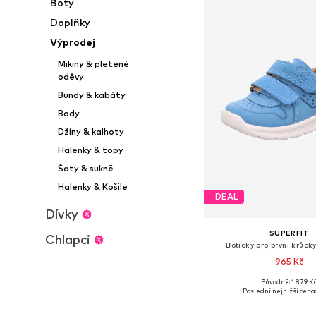
Boty
Doplňky
Výprodej
Mikiny & pletené
oděvy
Bundy & kabáty
Body
Džíny & kalhoty
Halenky & topy
Šaty & sukně
Halenky & Košile
DEAL
Dívky
SUPERFIT
Chlapci
Botičky pro první krůčk
965 Kč
Původně: 1 879 K
Dostupné v mnoha vel
Poslední nejnižší cena:
Přidat do koš