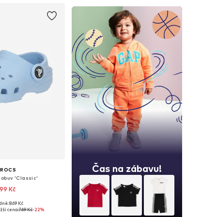
Čas na zábavu!
CROCS
obuv 'Classic'
99 Kč
+
19
dně: 869 Kč
mnoha velikostech
žší cena:
769 Kč
-22%