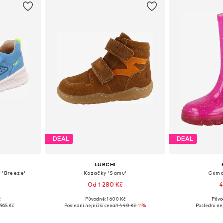
DEAL
DEAL
LURCHI
y 'Breeze'
Kozačky 'Samu'
Gumo
Od 1 280 Kč
4
č
Původně: 1 600 Kč
Půvo
ikostech
Dostupné v mnoha velikostech
Dostupné v 
965 Kč
Poslední nejnižší cena:
1 440 Kč
-11%
Poslední nej
íku
Přidat do košíku
Přidat