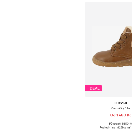
DEAL
LURCHI
Kozačky 'Jo'
Od 1 480 Kč
Původně: 1 850 K
Dostupné v mnoha vel
Poslední nejnižší cena:
1