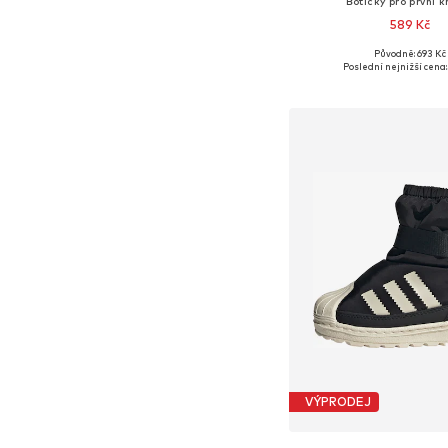
Botičky pro první k
589 Kč
Původně: 693 Kč
Dostupné velikosti: 20, 21
Poslední nejnižší cena:
Přidat do koš
VÝPRODEJ