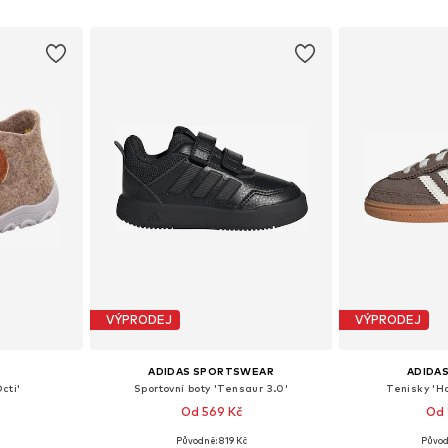
íku
Přidat do košíku
Přidat
VÝPRODEJ
VÝPRODEJ
ADIDAS SPORTSWEAR
ADIDAS
cti'
Sportovní boty 'Tensaur 3.0'
Tenisky 'H
Od 569 Kč
Od 
+
10
Původně: 819 Kč
Původ
ikostech
Dostupné v mnoha velikostech
Dostupné v 