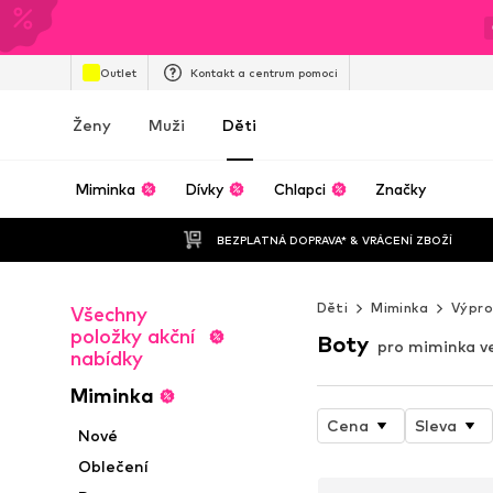
Outlet
Kontakt a centrum pomoci
Ženy
Muži
Děti
Miminka
Dívky
Chlapci
Značky
BEZPLATNÁ DOPRAVA* & VRÁCENÍ ZBOŽÍ
Děti
Miminka
Výpro
Všechny
položky akční
Boty
pro miminka ve
nabídky
Miminka
Cena
Sleva
Nové
Oblečení