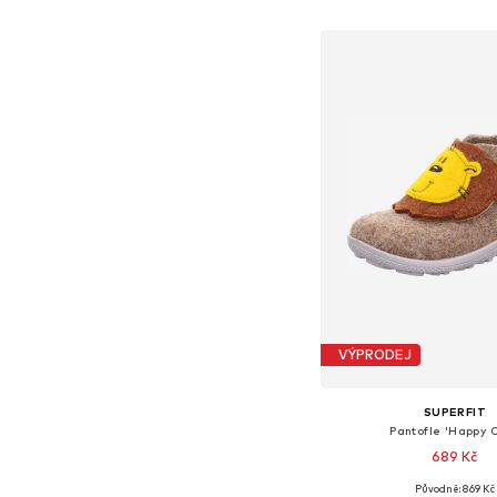
Přidat do koš
VÝPRODEJ
SUPERFIT
Pantofle 'Happy O
689 Kč
+
3
Původně: 869 Kč
Dostupné v mnoha vel