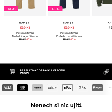
DEAL
DEAL
NAME IT
NAME IT
NA
539 Kč
539 Kč
42
Původně: 669 Kč
Původně: 669 Kč
Poslední nejnižší cena:
Poslední nejnižší cena:
599 Kč
-10%
599 Kč
-10%
BEZPLATNÁ DOPRAVA* & VRÁCENÍ
DOB
ZBOŽÍ
Nenech si nic ujít!