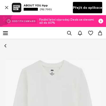
ABOUT YOU App
Přejít do aplikace
(152 700)
Finální letní výprodej: Deals se slevami
03
D
17
H
26
M
48
S
až do 60%