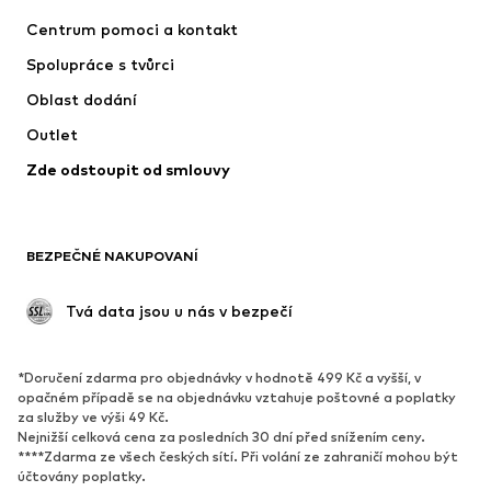
SUPERFIT
ADIDAS SPORTSWEAR
Centrum pomoci a kontakt
NIKE
Jordan
Spolupráce s tvůrci
Oblast dodání
Outlet
Zde odstoupit od smlouvy
BEZPEČNÉ NAKUPOVANÍ
 Tvá data jsou u nás v bezpečí
*Doručení zdarma pro objednávky v hodnotě 499 Kč a vyšší, v
opačném případě se na objednávku vztahuje poštovné a poplatky
za služby ve výši 49 Kč.
Nejnižší celková cena za posledních 30 dní před snížením ceny.
****Zdarma ze všech českých sítí. Při volání ze zahraničí mohou být
účtovány poplatky.