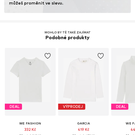
můžeš proměnit ve slevu.
MOHLO BY TĚ TAKÉ ZAJÍMAT
Podobné produkty
DEAL
VÝPRODEJ
DEAL
WE FASHION
GARCIA
WE F
332 Kč
419 Kč
44