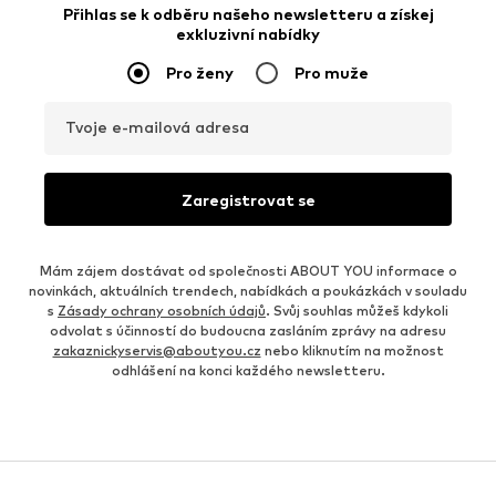
Přihlas se k odběru našeho newsletteru a získej
exkluzivní nabídky
Pro ženy
Pro muže
Tvoje e-mailová adresa
Zaregistrovat se
Mám zájem dostávat od společnosti ABOUT YOU informace o
novinkách, aktuálních trendech, nabídkách a poukázkách v souladu
s
Zásady ochrany osobních údajů
. Svůj souhlas můžeš kdykoli
odvolat s účinností do budoucna zasláním zprávy na adresu
zakaznickyservis@aboutyou.cz
nebo kliknutím na možnost
odhlášení na konci každého newsletteru.