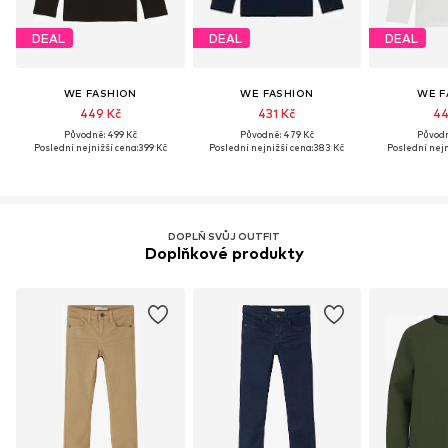
DEAL
DEAL
DEAL
WE FASHION
WE FASHION
WE F
449 Kč
431 Kč
44
Původně: 499 Kč
Původně: 479 Kč
Původn
Poslední nejnižší cena:
399 Kč
Poslední nejnižší cena:
383 Kč
Poslední nejn
DOPLŇ SVŮJ OUTFIT
Doplňkové produkty