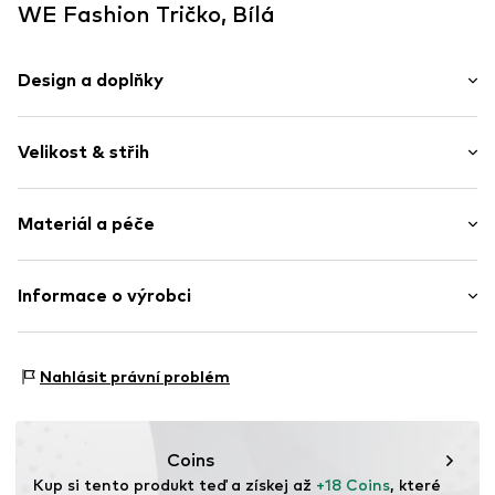
WE Fashion Tričko, Bílá
Design a doplňky
Jednobarevný
Velikost & střih
žerzej
Výstřih do V
Délka rukávu: Dlouhý rukáv
Materiál a péče
Střih: Normální střih
Položka č.
WEF6644002000001
Materiál: 94% Bavlna, 6% Elastan
Informace o výrobci
Země původu: Bangladéš
WE Fashion
Reactorweg 101
Nahlásit právní problém
3542AD Utecht
NL
wecustomerservice@wefashion.com
Coins
Kup si tento produkt teď a získej až 
+18 Coins
, které 