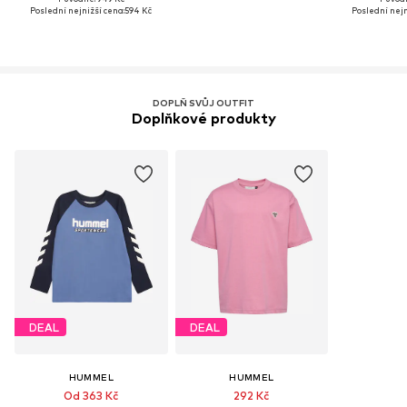
Poslední nejnižší cena:
594 Kč
Poslední nejn
DOPLŇ SVŮJ OUTFIT
Doplňkové produkty
DEAL
DEAL
HUMMEL
HUMMEL
Od 363 Kč
292 Kč