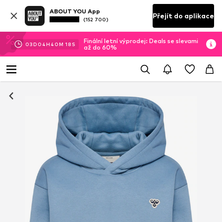
ABOUT YOU App
Přejít do aplikace
(152 700)
Finální letní výprodej: Deals se slevami
03
D
04
H
40
M
17
S
až do 60%