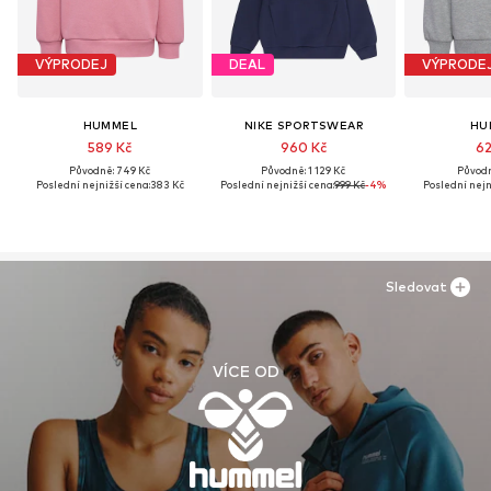
VÝPRODEJ
DEAL
VÝPRODE
HUMMEL
NIKE SPORTSWEAR
HU
589 Kč
960 Kč
62
Původně: 749 Kč
Původně: 1 129 Kč
Původn
Poslední nejnižší cena:
383 Kč
Poslední nejnižší cena:
999 Kč
-4%
Poslední nejn
Sledovat
VÍCE OD