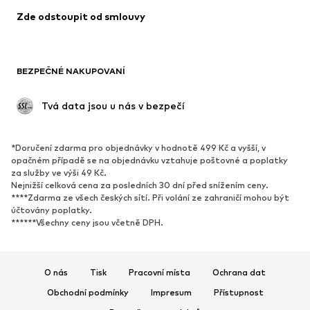
Zde odstoupit od smlouvy
BEZPEČNÉ NAKUPOVANÍ
 Tvá data jsou u nás v bezpečí
*Doručení zdarma pro objednávky v hodnotě 499 Kč a vyšší, v
opačném případě se na objednávku vztahuje poštovné a poplatky
za služby ve výši 49 Kč.
Nejnižší celková cena za posledních 30 dní před snížením ceny.
****Zdarma ze všech českých sítí. Při volání ze zahraničí mohou být
účtovány poplatky.
******Všechny ceny jsou včetně DPH.
O nás
Tisk
Pracovní místa
Ochrana dat
Obchodní podmínky
Impresum
Přístupnost