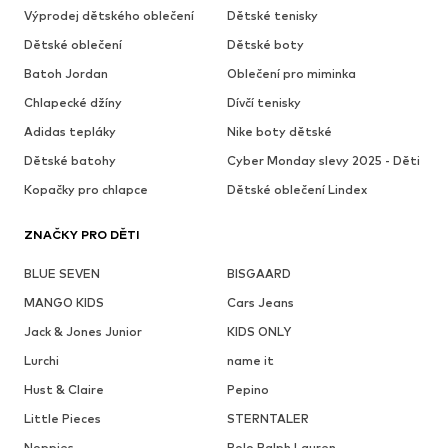
Výprodej dětského oblečení
Dětské tenisky
Dětské oblečení
Dětské boty
Batoh Jordan
Oblečení pro miminka
Chlapecké džíny
Dívčí tenisky
Adidas tepláky
Nike boty dětské
Dětské batohy
Cyber Monday slevy 2025 - Děti
Kopačky pro chlapce
Dětské oblečení Lindex
ZNAČKY PRO DĚTI
BLUE SEVEN
BISGAARD
MANGO KIDS
Cars Jeans
Jack & Jones Junior
KIDS ONLY
Lurchi
name it
Hust & Claire
Pepino
Little Pieces
STERNTALER
Noppies
Polo Ralph Lauren