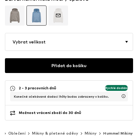
Vybrat velikost
Přidat do košíku
2 - 3 pracovních dnů
Rychlé dodání
Konečné očekávané dodací lhůty budou zobrazeny v košíku.
Možnost vrácení zboží do 30 dnů
0
Oblečení
Mikiny & pletené oděvy
Mikiny
Hummel Mikiny