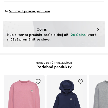
Tento produkt obsahuje organické materiály, jejichž
Funkce: Prodyšný
pěstování je založeno na ekologickém zemědělství –
Nahlásit právní problém
podporuje zdraví půdy a ekosystémů tím, že se vyhýbá
genetické modifikaci, omezuje spotřebu vody a
minimalizuje používání chemických hnojiv.
Coins
Kup si tento produkt teď a získej až 
+26 Coins
, které 
Více informací
můžeš proměnit ve slevu.
MOHLO BY TĚ TAKÉ ZAJÍMAT
Podobné produkty