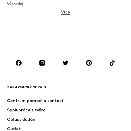
Výprodej
Více
DÍVKY
Děti 92-140
Teenageři 140-176
CHLAPCI
Děti 92-140
Teenageři 140-176
ZNAČKY
Next
Nike Sportswear
ADIDAS ORIGINALS
NAME IT
ZÁKAZNICKÝ SERVIS
SUPERFIT
ADIDAS SPORTSWEAR
Centrum pomoci a kontakt
NIKE
Jordan
Spolupráce s tvůrci
Oblast dodání
Outlet