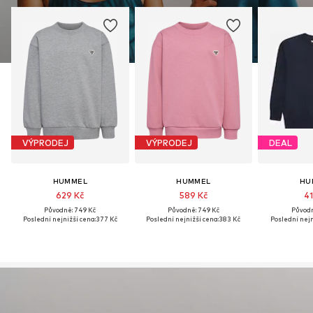
VÝPRODEJ
VÝPRODEJ
DEAL
HUMMEL
HUMMEL
HU
629 Kč
589 Kč
41
Původně: 749 Kč
Původně: 749 Kč
Původn
Poslední nejnižší cena:
377 Kč
Poslední nejnižší cena:
383 Kč
Poslední nejn