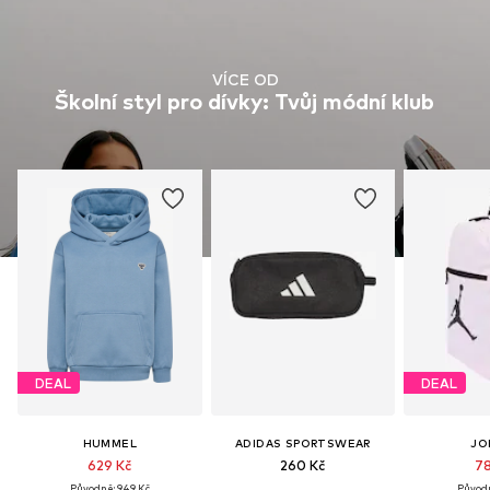
VÍCE OD
Školní styl pro dívky: Tvůj módní klub
DEAL
DEAL
HUMMEL
ADIDAS SPORTSWEAR
JO
629 Kč
260 Kč
78
Původně: 949 Kč
Původn