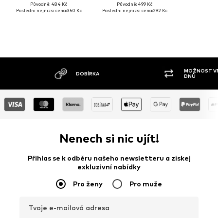
Původně: 484 Kč
Původně: 499 Kč
Poslední nejnižší cena:
350 Kč
Poslední nejnižší cena:
292 Kč
MOŽNOST VR
DOBÍRKA
DNŮ
Nenech si nic ujít!
Přihlas se k odběru našeho newsletteru a získej
exkluzivní nabídky
Pro ženy
Pro muže
Tvoje e-mailová adresa