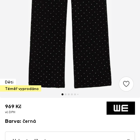
Děti
Téměř vyprodáno
969 Kč
969 Kč
969 Kč
vč. DPH
vč. DPH
vč. DPH
Barva
:
černá