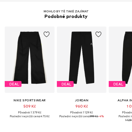
MOHLO BY TĚ TAKÉ ZAJÍMAT
Podobné produkty
DEAL
DEAL
DEAL
NIKE SPORTSWEAR
JORDAN
ALPHA I
509 Kč
960 Kč
1 0
Původně: 1 379 Kč
Původně: 1 129 Kč
Původně
Poslední nejnižší cena:
475 Kč
Poslední nejnižší cena:
999 Kč
-4%
Poslední n
1 129