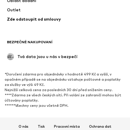
Oblast dodání
Outlet
Zde odstoupit od smlouvy
BEZPEČNÉ NAKUPOVANÍ
 Tvá data jsou u nás v bezpečí
*Doručení zdarma pro objednávky v hodnotě 499 Kč a vyšší, v
opačném případě se na objednávku vztahuje poštovné a poplatky
za služby ve výši 49 Kč.
Nejnižší celková cena za posledních 30 dní před snížením ceny.
****Zdarma ze všech českých sítí. Při volání ze zahraničí mohou být
účtovány poplatky.
******Všechny ceny jsou včetně DPH.
O nás
Tisk
Pracovní místa
Ochrana dat