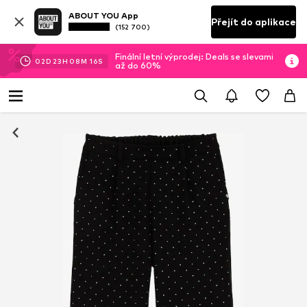
ABOUT YOU App
Přejít do aplikace
(152 700)
Finální letní výprodej: Deals se slevami
02
D
23
H
08
M
16
S
až do 60%