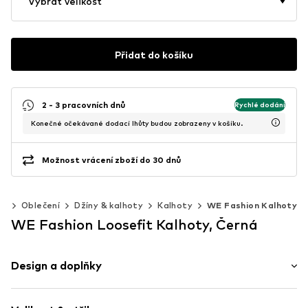
Vybrat velikost
Přidat do košíku
2 - 3 pracovních dnů
Rychlé dodání
Konečné očekávané dodací lhůty budou zobrazeny v košíku.
Možnost vrácení zboží do 30 dnů
40
Oblečení
Džíny & kalhoty
Kalhoty
WE Fashion Kalhoty
WE Fashion Loosefit Kalhoty, Černá
Design a doplňky
Puntíkatý