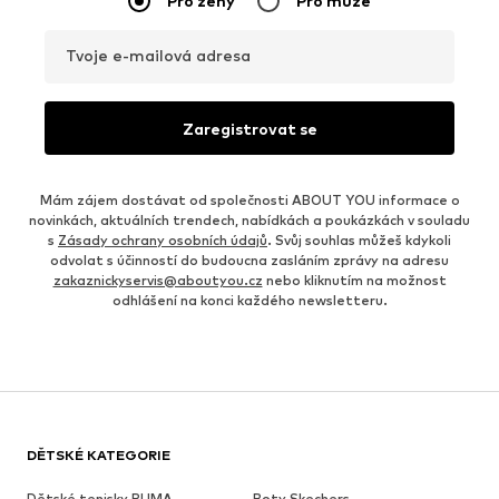
Pro ženy
Pro muže
Tvoje e-mailová adresa
Zaregistrovat se
Mám zájem dostávat od společnosti ABOUT YOU informace o
novinkách, aktuálních trendech, nabídkách a poukázkách v souladu
s
Zásady ochrany osobních údajů
. Svůj souhlas můžeš kdykoli
odvolat s účinností do budoucna zasláním zprávy na adresu
zakaznickyservis@aboutyou.cz
nebo kliknutím na možnost
odhlášení na konci každého newsletteru.
DĚTSKÉ KATEGORIE
Dětské tenisky PUMA
Boty Skechers