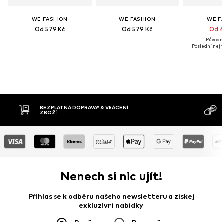
WE FASHION
WE FASHION
WE F
Od 579 Kč
Od 579 Kč
Od 
Původně
Poslední nejn
BEZPLATNÁ DOPRAVA* & VRÁCENÍ
DOB
ZBOŽÍ
Nenech si nic ujít!
Přihlas se k odběru našeho newsletteru a získej
exkluzivní nabídky