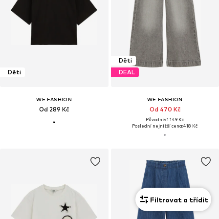
Děti
Děti
DEAL
WE FASHION
WE FASHION
Od 289 Kč
Od 470 Kč
Původně: 1 149 Kč
Poslední nejnižší cena:
418 Kč
Filtrovat a třídit