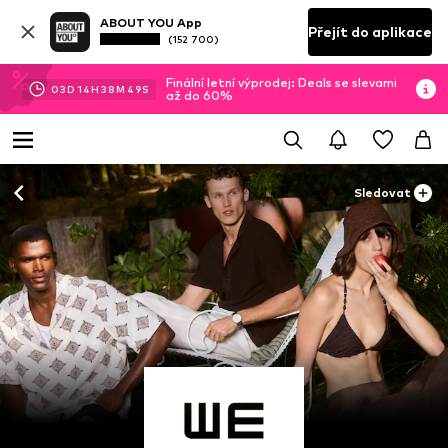
ABOUT YOU App
Přejít do aplikace
(152 700)
Finální letní výprodej: Deals se slevami
03
D
14
H
38
M
47
S
až do 60%
Sledovat