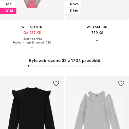
Děti
Nové
DEAL
Děti
WE FASHION
WE FASHION
Od 237 Kč
759 Kč
Původně: 579 Kč
Poslední nejnižší cena:
210 Kč
Bylo zobrazeno 32 z 1704 produktů