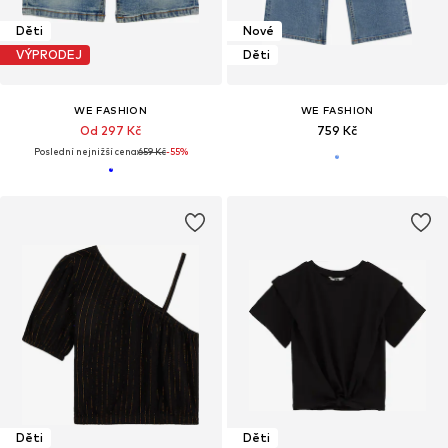
Děti
Nové
VÝPRODEJ
Děti
WE FASHION
WE FASHION
Od 297 Kč
759 Kč
Poslední nejnižší cena:
659 Kč
-55%
Děti
Děti