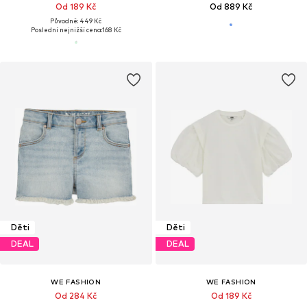
Od 189 Kč
Od 889 Kč
Původně: 449 Kč
Poslední nejnižší cena:
168 Kč
Děti
Děti
DEAL
DEAL
WE FASHION
WE FASHION
Od 284 Kč
Od 189 Kč