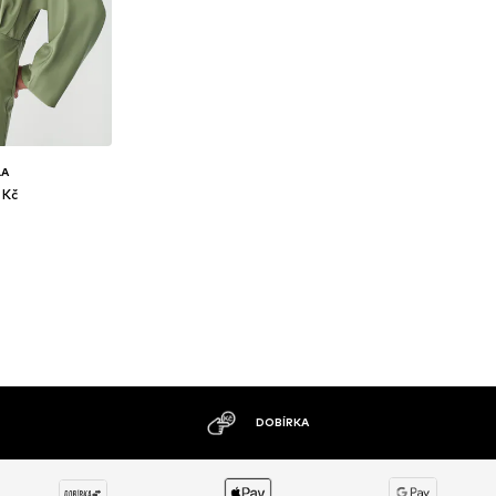
LA
 Kč
MOŽNOST VRÁCENÍ ZBOŽÍ DO 30 DNŮ