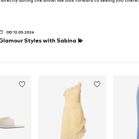
 directly during the show! We look forward to seeing you there!
OD 12.05.2026
Glamour Styles with Sabina 💫