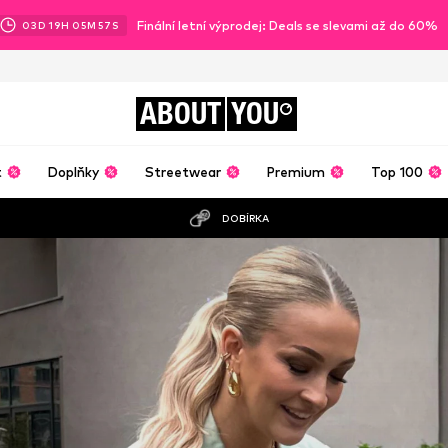
Finální letní výprodej: Deals se slevami až do 60%
03
D
19
H
05
M
56
S
ABOUT
YOU
t
Doplňky
Streetwear
Premium
Top 100
DOBÍRKA