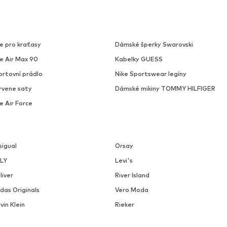
e pro kraťasy
Dámské šperky Swarovski
ke Air Max 90
Kabelky GUESS
ortovní prádlo
Nike Sportswear legíny
rvene saty
Dámské mikiny TOMMY HILFIGER
e Air Force
sigual
Orsay
LY
Levi's
liver
River Island
das Originals
Vero Moda
vin Klein
Rieker