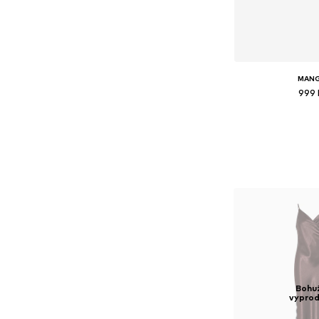
MAN
999 
Bohu
vypro