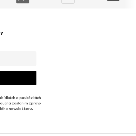
ky
abídkách a poukázkách
udoucna zasláním zprávy
ždého newsletteru.