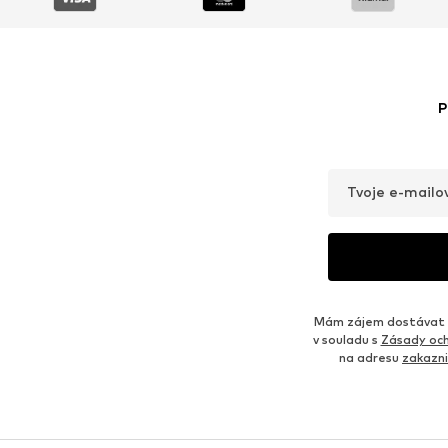
P
Tvoje e-mailo
Mám zájem dostávat o
v souladu s
Zásady och
na adresu
zakazn