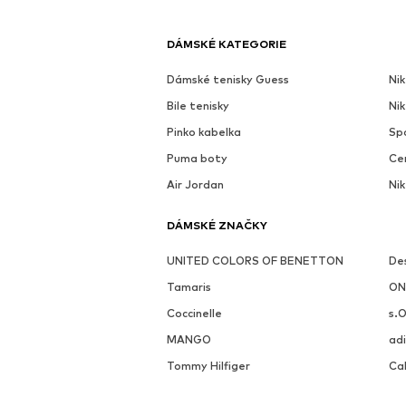
DÁMSKÉ KATEGORIE
Dámské tenisky Guess
Nik
Bile tenisky
Ni
Pinko kabelka
Sp
Puma boty
Ce
Air Jordan
Nik
DÁMSKÉ ZNAČKY
UNITED COLORS OF BENETTON
De
Tamaris
ON
Coccinelle
s.O
MANGO
adi
Tommy Hilfiger
Cal