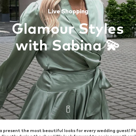
Live Shopping
Glamour Styles
with Sabina 💫
a present the most beautiful looks for every wedding guest! Fin