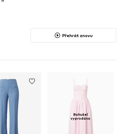
 🥂
Přehrát znovu
Bohužel
vyprodáno