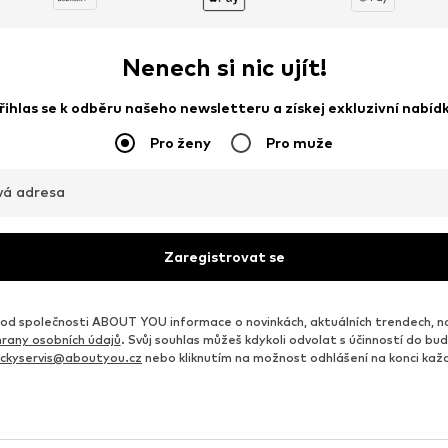
Nenech si nic ujít!
řihlas se k odběru našeho newsletteru a získej exkluzivní nabíd
Pro ženy
Pro muže
vá adresa
Zaregistrovat se
d společnosti ABOUT YOU informace o novinkách, aktuálních trendech, n
rany osobních údajů
. Svůj souhlas můžeš kdykoli odvolat s účinností do b
ickyservis@aboutyou.cz
nebo kliknutím na možnost odhlášení na konci ka