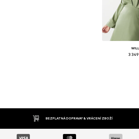
WIL
3 349
DOBÍRKA