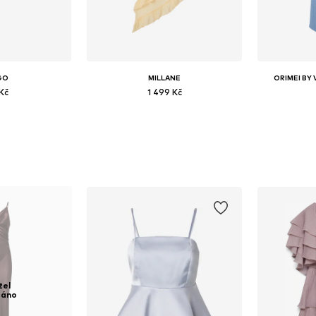
GO
MILLANE
ORIMEI BY
Kč
1 499 Kč
žel
dáno