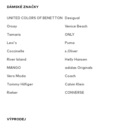
DÁMSKÉ ZNAČKY
UNITED COLORS OF BENETTON
Desigual
Orsay
Venice Beach
Tamaris
ONLY
Levi's
Puma
Coccinelle
s.Oliver
River Island
Helly Hansen
MANGO
adidas Originals
Vero Moda
Coach
Tommy Hilfiger
Calvin Klein
Rieker
CONVERSE
VÝPRODEJ