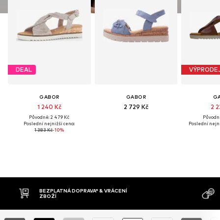
DEAL
VÝPRODE
GABOR
GABOR
G
1 240 Kč
2 729 Kč
2 2
Původně: 2 479 Kč
Původně
Poslední nejnižší cena:
Poslední nejni
1 383 Kč
-10%
BEZPLATNÁ DOPRAVA* & VRÁCENÍ
ZBOŽÍ