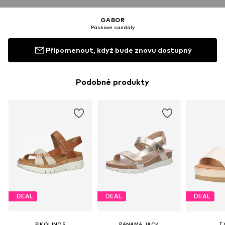
GABOR
Páskové sandály
Připomenout, když bude znovu dostupný
Podobné produkty
DEAL
DEAL
DEAL
PIKOLINOS
PANAMA JACK
T