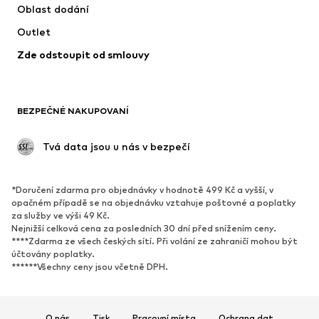
Oblast dodání
Spodní prádlo
Halenky & tuniky
Outlet
Kabáty
Sukně
Zde odstoupit od smlouvy
Plavky
Mikiny
Blejzry
Overaly
Móda pro plnoštíhlé
Těhotenská móda
BEZPEČNÉ NAKUPOVANÍ
Příležitosti
Exkluzivně
Upcyklace
 Tvá data jsou u nás v bezpečí
BOTY
*Doručení zdarma pro objednávky v hodnotě 499 Kč a vyšší, v
Nové
Oblíbené
opačném případě se na objednávku vztahuje poštovné a poplatky
za služby ve výši 49 Kč.
Tenisky
Kotníkové & chelsea boty
Nejnižší celková cena za posledních 30 dní před snížením ceny.
Lodičky & boty na podpatku
Kozačky
****Zdarma ze všech českých sítí. Při volání ze zahraničí mohou být
účtovány poplatky.
Sandály
Polobotky
******Všechny ceny jsou včetně DPH.
Sportovní boty
Baleríny
Pantofle
Domácí obuv
O nás
Tisk
Pracovní místa
Ochrana dat