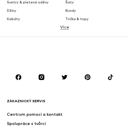
Svetry & pletené oděvy
Šaty
Džíny
Bundy
Kabáty
Trička & topy
Více
Kalhoty
Spodní prádlo
Sukně
Halenky & tuniky
Mikiny
Blejzry
Plavky
Overaly
Móda pro plnoštíhlé
Těhotenská móda
Boty
Sport
Doplňky
Premium
OBLEČENÍ
ZÁKAZNICKÝ SERVIS
Nové
Oblíbené
Šaty
Džíny
Centrum pomoci a kontakt
Trička & topy
Kalhoty
Spolupráce s tvůrci
Bundy
Svetry & pletené oděvy