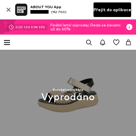
ABOUT YOU App
Přejít do aplikace
(152 700)
Finální letní výprodej: Deals se slevami
02
D
12
H
31
M
59
S
až do 60%
Bohužel vyprodáno
Vyprodáno