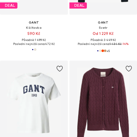
DEAL
DEAL
GANT
GANT
Kšiltovka
Svetr
590 Kč
Od 1 229 Kč
Původně: 1 499 Kč
Původně: 3 449 Kč
Poslední nejnižší cena:
472 Kč
Poslední nejnižší cena:
1 434 Kč
-14%
+
5