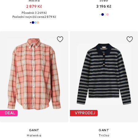
Mikina
Svetr
2 879 Kč
3 196 Kč
Původně: 3 249 Kč
Poslední nejnižší cena:
2 879 Kč
DEAL
VÝPRODEJ
GANT
GANT
Halenka
Tričko