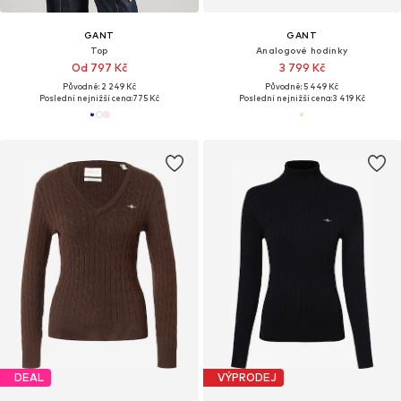
GANT
GANT
Top
Analogové hodinky
Od 797 Kč
3 799 Kč
Původně: 2 249 Kč
Původně: 5 449 Kč
Poslední nejnižší cena:
775 Kč
Poslední nejnižší cena:
3 419 Kč
DEAL
VÝPRODEJ