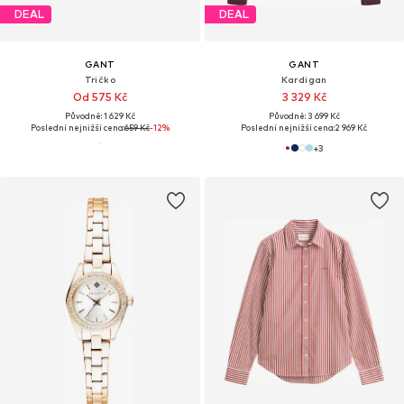
DEAL
DEAL
GANT
GANT
Tričko
Kardigan
Od 575 Kč
3 329 Kč
Původně: 1 629 Kč
Původně: 3 699 Kč
Poslední nejnižší cena:
659 Kč
-12%
Poslední nejnižší cena:
2 969 Kč
+
3