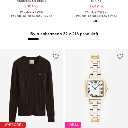
Analogové hodinky
Mikina
3 104 Kč
2 649 Kč
Původně: 4 949 Kč
Původně: 2 979 Kč
Poslední nejnižší cena:
3 104 Kč
Poslední nejnižší cena:
2 649 Kč
Bylo zobrazeno 32 z 216 produktů
VÝPRODEJ
DEAL