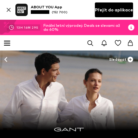
ABOUT YOU App
Přejít do aplikace
(152 700)
Finální letní výprodej: Deals se slevami až
13
H
16
M
26
S
do 60%
Sledovat