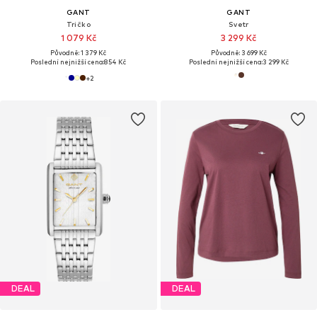
GANT
GANT
Tričko
Svetr
1 079 Kč
3 299 Kč
Původně: 1 379 Kč
Původně: 3 699 Kč
Poslední nejnižší cena:
854 Kč
Poslední nejnižší cena:
3 299 Kč
+
2
DEAL
DEAL