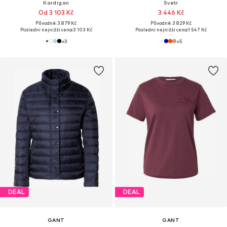
Kardigan
Svetr
Od 3 103 Kč
3 446 Kč
Původně: 3 879 Kč
Původně: 3 829 Kč
Poslední nejnižší cena:
3 103 Kč
Poslední nejnižší cena:
1 547 Kč
+
3
+
5
DEAL
DEAL
GANT
GANT