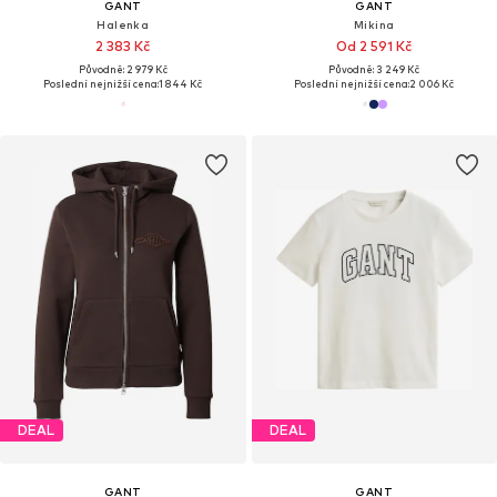
GANT
GANT
Halenka
Mikina
2 383 Kč
Od 2 591 Kč
Původně: 2 979 Kč
Původně: 3 249 Kč
Poslední nejnižší cena:
1 844 Kč
Poslední nejnižší cena:
2 006 Kč
DEAL
DEAL
GANT
GANT