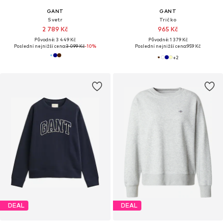
GANT
GANT
Svetr
Tričko
2 789 Kč
965 Kč
Původně: 3 449 Kč
Původně: 1 379 Kč
Poslední nejnižší cena:
3 099 Kč
-10%
Poslední nejnižší cena:
959 Kč
+
2
DEAL
DEAL