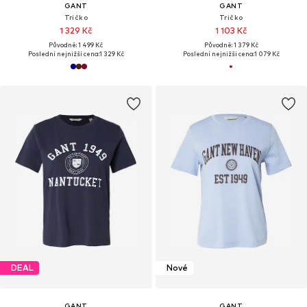
GANT
GANT
Tričko
Tričko
1 329 Kč
1 103 Kč
Původně: 1 499 Kč
Původně: 1 379 Kč
Poslední nejnižší cena:
1 329 Kč
Poslední nejnižší cena:
1 079 Kč
DEAL
Nové
GANT
GANT