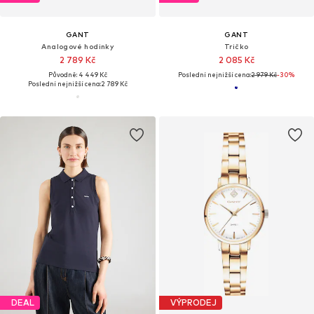
GANT
GANT
Analogové hodinky
Tričko
2 789 Kč
2 085 Kč
Původně: 4 449 Kč
Poslední nejnižší cena:
2 979 Kč
-30%
Poslední nejnižší cena:
2 789 Kč
DEAL
VÝPRODEJ