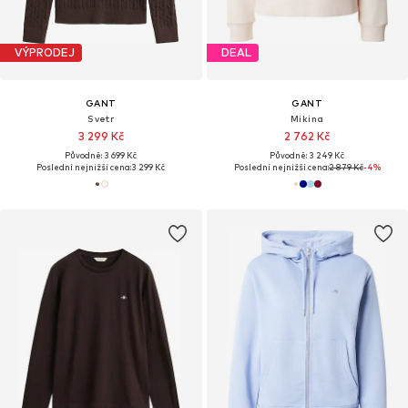
VÝPRODEJ
DEAL
GANT
GANT
Svetr
Mikina
3 299 Kč
2 762 Kč
Původně: 3 699 Kč
Původně: 3 249 Kč
Poslední nejnižší cena:
3 299 Kč
Poslední nejnižší cena:
2 879 Kč
-4%