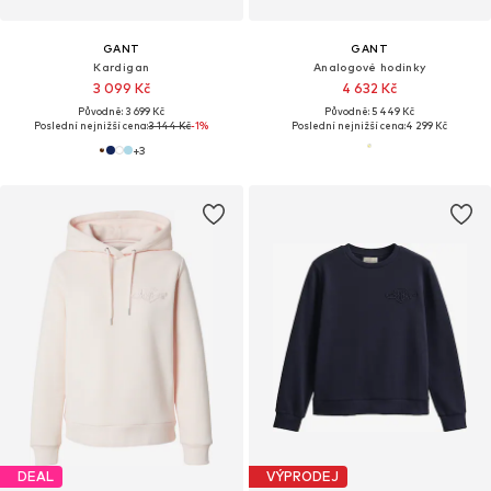
GANT
GANT
Kardigan
Analogové hodinky
3 099 Kč
4 632 Kč
Původně: 3 699 Kč
Původně: 5 449 Kč
Poslední nejnižší cena:
3 144 Kč
-1%
Poslední nejnižší cena:
4 299 Kč
+
3
DEAL
VÝPRODEJ