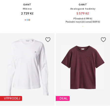
GANT
GANT
Mikina
Analogové hodinky
2 729 Kč
5 579 Kč
Původně: 6 199 Kč
Poslední nejnižší cena:
3 869 Kč
VÝPRODEJ
DEAL