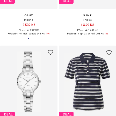
DEAL
DEAL
GANT
GANT
Mikina
Tričko
2 532 Kč
1 049 Kč
Původně: 2 979 Kč
Původně: 1 499 Kč
Poslední nejnižší cena:
2 649 Kč
-4%
Poslední nejnižší cena:
1 063 Kč
-1%
DEAL
DEAL