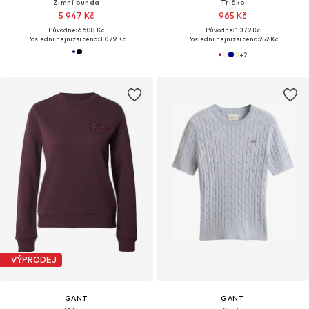
Zimní bunda
Tričko
5 947 Kč
965 Kč
Původně: 6 608 Kč
Původně: 1 379 Kč
Poslední nejnižší cena:
3 079 Kč
Poslední nejnižší cena:
959 Kč
+
2
VÝPRODEJ
GANT
GANT