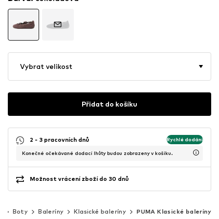
Vybrat velikost
Přidat do košíku
2 - 3 pracovních dnů
Rychlé dodání
Konečné očekávané dodací lhůty budou zobrazeny v košíku.
Možnost vrácení zboží do 30 dnů
y
Boty
Baleríny
Klasické baleríny
PUMA Klasické baleríny