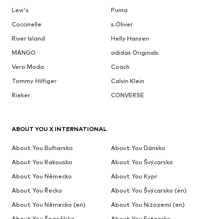
Levi's
Puma
Coccinelle
s.Oliver
River Island
Helly Hansen
MANGO
adidas Originals
Vero Moda
Coach
Tommy Hilfiger
Calvin Klein
Rieker
CONVERSE
ABOUT YOU X INTERNATIONAL
About You Bulharsko
About You Dánsko
About You Rakousko
About You Švýcarsko
About You Německo
About You Kypr
About You Řecko
About You Švýcarsko (en)
About You Německo (en)
About You Nizozemí (en)
About You Španělsko
About You Estonsko