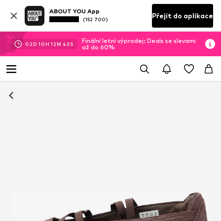
ABOUT YOU App
Přejít do aplikace
(152 700)
Finální letní výprodej: Deals se slevami
02
D
10
H
12
M
43
S
až do 60%