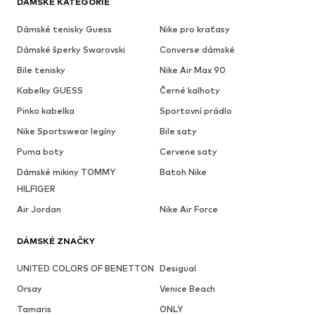
DÁMSKÉ KATEGORIE
Dámské tenisky Guess
Nike pro kraťasy
Dámské šperky Swarovski
Converse dámské
Bile tenisky
Nike Air Max 90
Kabelky GUESS
Černé kalhoty
Pinko kabelka
Sportovní prádlo
Nike Sportswear legíny
Bile saty
Puma boty
Cervene saty
Dámské mikiny TOMMY
Batoh Nike
HILFIGER
Air Jordan
Nike Air Force
DÁMSKÉ ZNAČKY
UNITED COLORS OF BENETTON
Desigual
Orsay
Venice Beach
Tamaris
ONLY