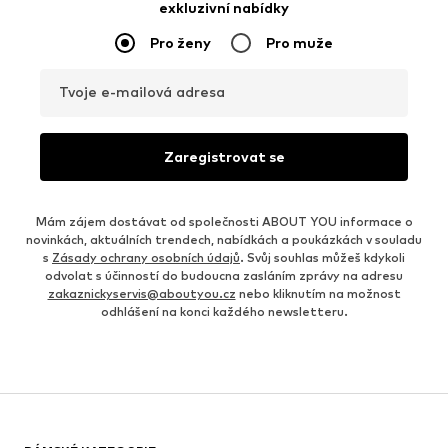
exkluzivní nabídky
Pro ženy
Pro muže
Tvoje e-mailová adresa
Zaregistrovat se
Mám zájem dostávat od společnosti ABOUT YOU informace o
novinkách, aktuálních trendech, nabídkách a poukázkách v souladu
s
Zásady ochrany osobních údajů
. Svůj souhlas můžeš kdykoli
odvolat s účinností do budoucna zasláním zprávy na adresu
zakaznickyservis@aboutyou.cz
nebo kliknutím na možnost
odhlášení na konci každého newsletteru.