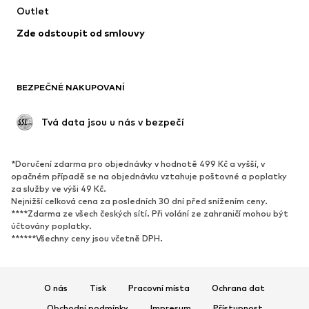
Outlet
Kabáty
Sukně
Zde odstoupit od smlouvy
Plavky
Mikiny
Blejzry
Overaly
Móda pro plnoštíhlé
Těhotenská móda
BEZPEČNÉ NAKUPOVANÍ
Příležitosti
Exkluzivně
Upcyklace
 Tvá data jsou u nás v bezpečí
BOTY
*Doručení zdarma pro objednávky v hodnotě 499 Kč a vyšší, v
Nové
Oblíbené
opačném případě se na objednávku vztahuje poštovné a poplatky
za služby ve výši 49 Kč.
Tenisky
Kotníkové & chelsea boty
Nejnižší celková cena za posledních 30 dní před snížením ceny.
Lodičky & boty na podpatku
Kozačky
****Zdarma ze všech českých sítí. Při volání ze zahraničí mohou být
účtovány poplatky.
Sandály
Polobotky
******Všechny ceny jsou včetně DPH.
Sportovní boty
Baleríny
Pantofle
Domácí obuv
O nás
Tisk
Pracovní místa
Ochrana dat
Exkluzivně
Obchodní podmínky
Impresum
Přístupnost