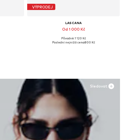
VÝPRODEJ
LASCANA
Od 1 000 Kč
Původně: 1 120 Kč
 29, 30
Dostupné velikosti: 35 Normální velikosti, 43 Normální velikosti
Poslední nejnižší cena:
800 Kč
Přidat do košíku
Sledovat