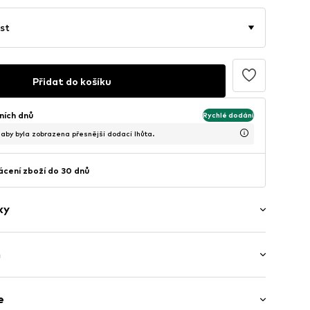
st
Přidat do košíku
ních dnů
Rychlé dodání
, aby byla zobrazena přesnější dodací lhůta.
cení zboží do 30 dnů
ky
ý
h
 Bez rukávů
e
ní délka
í lem