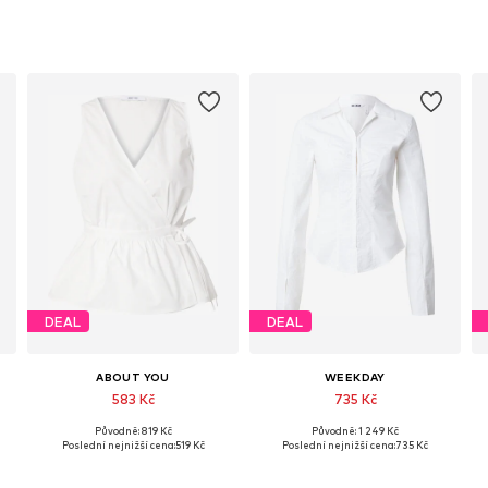
DEAL
DEAL
ABOUT YOU
WEEKDAY
583 Kč
735 Kč
Původně: 819 Kč
Původně: 1 249 Kč
L
Dostupné velikosti: XS, S, M, XXL
Dostupné velikosti: XS, S, M, L, XL
Poslední nejnižší cena:
519 Kč
Poslední nejnižší cena:
735 Kč
Přidat do košíku
Přidat do košíku