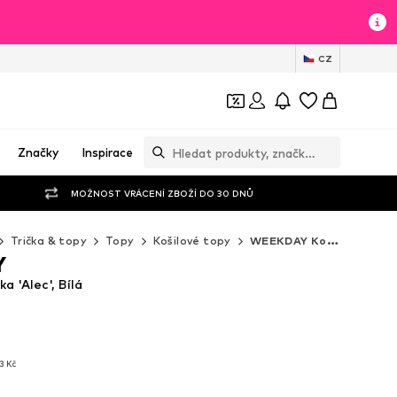
CZ
Značky
Inspirace
MOŽNOST VRÁCENÍ ZBOŽÍ DO 30 DNŮ
Trička & topy
Topy
Košilové topy
WEEKDAY Košilové topy
Y
 'Alec', Bílá
3 Kč
3 Kč