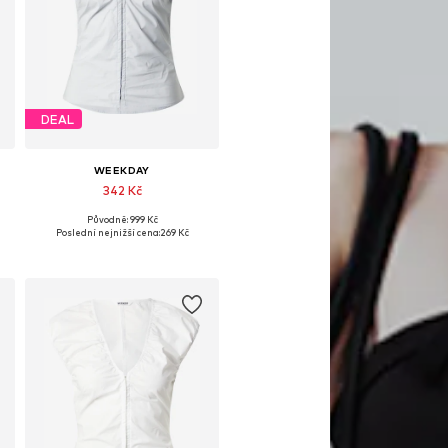
DEAL
WEEKDAY
342 Kč
Původně: 999 Kč
XS-S, S, S-M
Dostupné velikosti: XS, XS-S, S, S-M
Poslední nejnižší cena:
269 Kč
Přidat do košíku