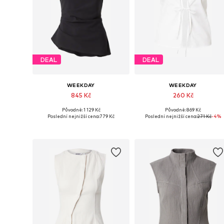
DEAL
DEAL
WEEKDAY
WEEKDAY
845 Kč
260 Kč
Původně: 1 129 Kč
Původně: 869 Kč
Dostupné velikosti: XS, S, M, L, XL
Dostupné velikosti: XS, 
Poslední nejnižší cena:
779 Kč
Poslední nejnižší cena:
271 Kč
-4%
Přidat do košíku
Přidat do košíku