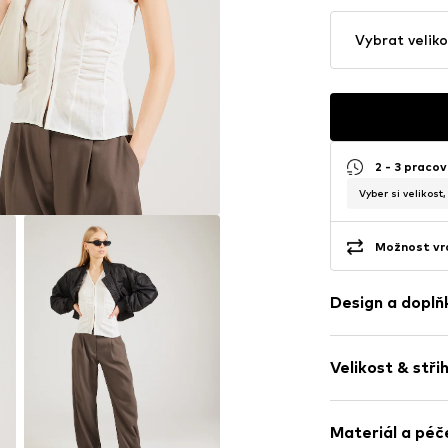
Vybrat veliko
2 - 3 pracov
Vyber si velikost
Možnost vrá
Design a doplň
Jednobarevn
Velikost & stři
Viskóza
Bez límečku
Délka rukávu:
Nařásněné
Materiál a péč
Délka: Normál
Prošitý spodn