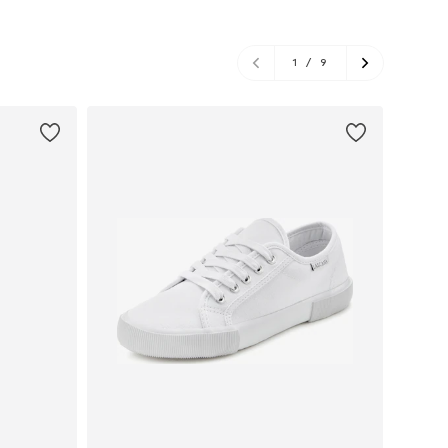
1
/
9