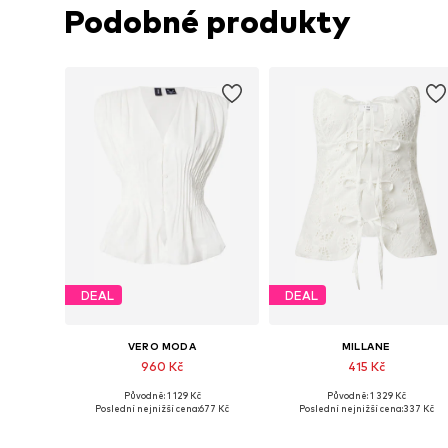
Podobné produkty
DEAL
DEAL
VERO MODA
MILLANE
960 Kč
415 Kč
Původně: 1 129 Kč
Původně: 1 329 Kč
Dostupné velikosti: XS, S, M, L
Dostupné velikosti: M, L, XL, XX
Poslední nejnižší cena:
677 Kč
Poslední nejnižší cena:
337 Kč
Přidat do košíku
Přidat do košíku