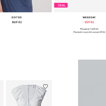
DEAL
EDITED
WEEKDAY
869 Kč
559 Kč
Původně: 1 629 Kč
Dostupné velikosti: 1
Dostupné velikosti: 23, 26, 27, 28,
Poslední nejnižší cena:
439 Kč
Přidat do košíku
Přidat do košíku