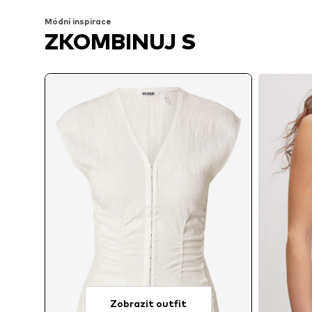
Módní inspirace
ZKOMBINUJ S
Zobrazit outfit