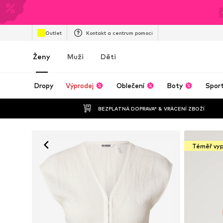
Outlet
Kontakt a centrum pomoci
Ženy
Muži
Děti
Dropy
Výprodej
Oblečení
Boty
Spor
BEZPLATNÁ DOPRAVA* & VRÁCENÍ ZBOŽÍ
Téměř vy