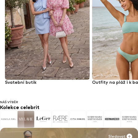
Svatební butik
Outfity na pláž i k b
NÁŠ VÝBĚR
Kolekce celebrit
Sledovat
Sledovat
Sledovat