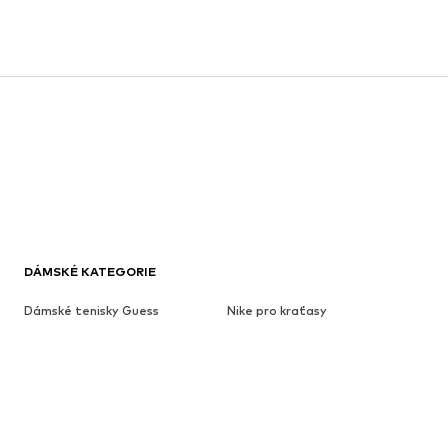
DÁMSKÉ KATEGORIE
Dámské tenisky Guess
Nike pro kraťasy
Dámské šperky Swarovski
Converse dámské
Bile tenisky
Nike Air Max 90
Kabelky GUESS
Černé kalhoty
Pinko kabelka
Sportovní prádlo