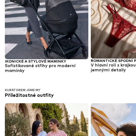
ROMANTICKÉ SPODNÍ 
IKONICKÉ A STYLOVÉ MAMINKY
V hlavní roli s krajk
Sofistikované střihy pro moderní
jemnými detaily
maminky
KURÁTOREM JSME MY
Příležitostné outfity