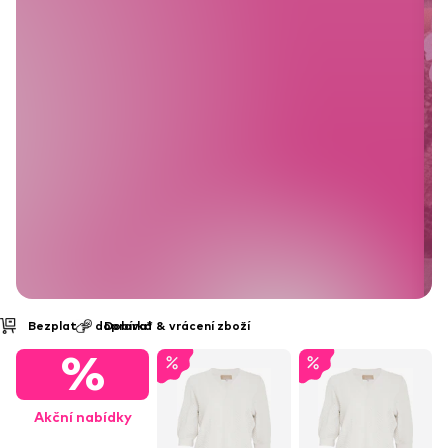
Dobírka
Možnost vrácení zboží do 30 d
%
Akční nabídky