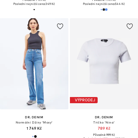
Poslední nejnižší cena:
349 Kč
Poslední nejnižší cena:
544 Kč
VÝPRODEJ
DR. DENIM
DR. DENIM
Normální Džíny 'Moxy'
Tričko 'Nina'
1 749 Kč
789 Kč
Původně: 999 Kč