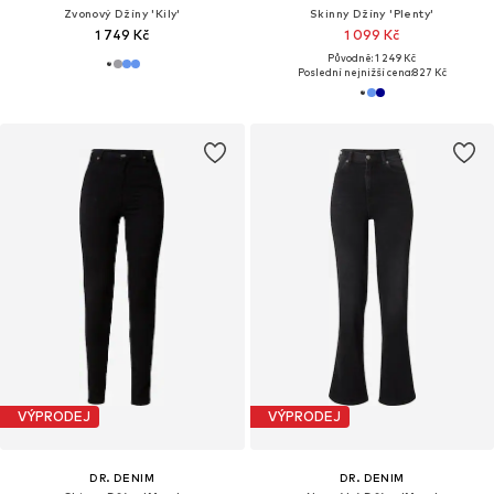
Zvonový Džíny 'Kily'
Skinny Džíny 'Plenty'
1 749 Kč
1 099 Kč
Původně: 1 249 Kč
Poslední nejnižší cena:
827 Kč
VÝPRODEJ
VÝPRODEJ
DR. DENIM
DR. DENIM