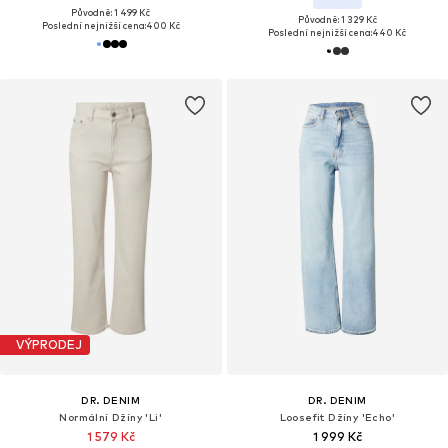
Původně: 1 499 Kč
Původně: 1 329 Kč
Poslední nejnižší cena:
400 Kč
Poslední nejnižší cena:
440 Kč
VÝPRODEJ
DR. DENIM
DR. DENIM
Normální Džíny 'Li'
Loosefit Džíny 'Echo'
1 579 Kč
1 999 Kč