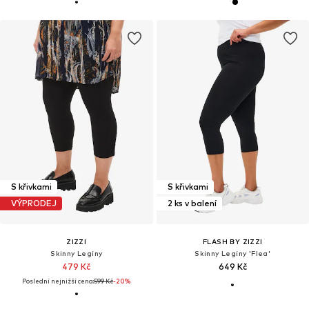
S křivkami
S křivkami
VÝPRODEJ
2 ks v balení
ZIZZI
FLASH BY ZIZZI
Skinny Legíny
Skinny Legíny 'Flea'
479 Kč
649 Kč
Poslední nejnižší cena:
599 Kč
-20%