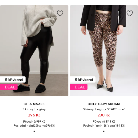
S křivkami
S křivkami
DEAL
DEAL
CITA MAASS
ONLY CARMAKOMA
Skinny Legíny
Skinny Legíny 'CARTime'
296 Kč
230 Kč
Původně: 999 Kč
Původně: 549 Kč
Poslední nejnižší cena:
296 Kč
Poslední nejnižší cena:
184 Kč