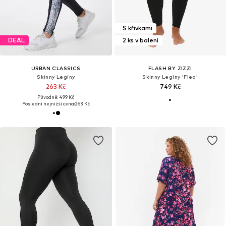
S křivkami
DEAL
2 ks v balení
URBAN CLASSICS
FLASH BY ZIZZI
Skinny Legíny
Skinny Legíny 'Flea'
263 Kč
749 Kč
Původně: 499 Kč
Poslední nejnižší cena:
263 Kč