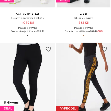
ACTIVE BY ZIZZI
ZIZZI
Skinny Sportovní kalhoty
Skinny Legíny
1 079 Kč
863 Kč
Původně: 1 199 Kč
Původně: 1 199 Kč
Poslední nejnižší cena:
839 Kč
Poslední nejnižší cena:
959 Kč
-10%
S křivkami
DEAL
VÝPRODEJ