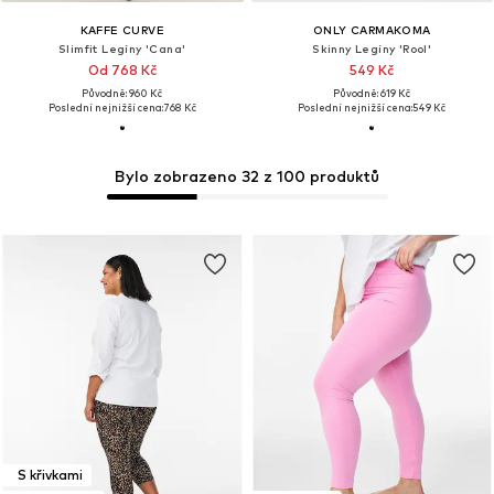
KAFFE CURVE
ONLY CARMAKOMA
Slimfit Legíny 'Cana'
Skinny Legíny 'Rool'
Od 768 Kč
549 Kč
Původně: 960 Kč
Původně: 619 Kč
Poslední nejnižší cena:
768 Kč
Poslední nejnižší cena:
549 Kč
Bylo zobrazeno 32 z 100 produktů
S křivkami