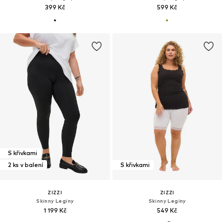
399 Kč
599 Kč
S křivkami
2 ks v balení
S křivkami
ZIZZI
ZIZZI
Skinny Legíny
Skinny Legíny
1 199 Kč
549 Kč