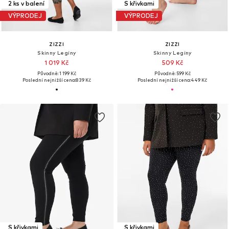
2 ks v balení
S křivkami
VÝPRODEJ
VÝPRODEJ
ZIZZI
ZIZZI
Skinny Legíny
Skinny Legíny
1 019 Kč
509 Kč
Původně: 1 199 Kč
Původně: 599 Kč
Poslední nejnižší cena:
839 Kč
Poslední nejnižší cena:
449 Kč
S křivkami
S křivkami