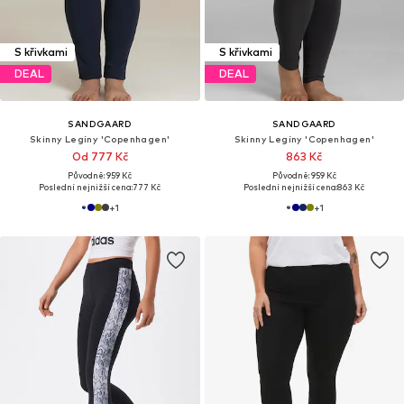
S křivkami
S křivkami
DEAL
DEAL
SANDGAARD
SANDGAARD
Skinny Legíny 'Copenhagen'
Skinny Legíny 'Copenhagen'
Od 777 Kč
863 Kč
Původně: 959 Kč
Původně: 959 Kč
Poslední nejnižší cena:
777 Kč
Poslední nejnižší cena:
863 Kč
+
1
+
1