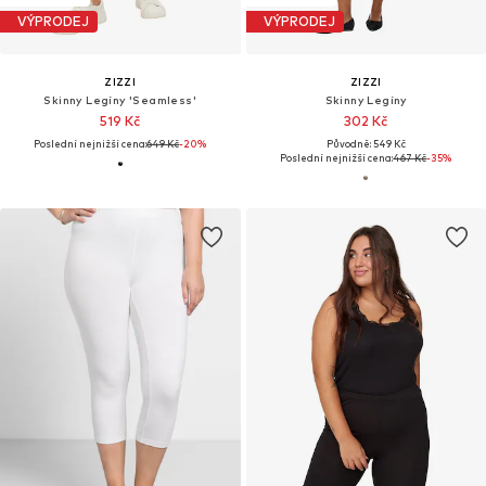
VÝPRODEJ
VÝPRODEJ
ZIZZI
ZIZZI
Skinny Legíny 'Seamless'
Skinny Legíny
519 Kč
302 Kč
Poslední nejnižší cena:
649 Kč
-20%
Původně: 549 Kč
Poslední nejnižší cena:
467 Kč
-35%