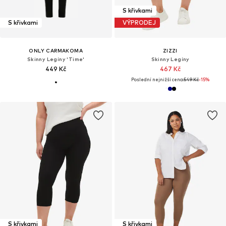
S křivkami
S křivkami
VÝPRODEJ
ONLY CARMAKOMA
ZIZZI
Skinny Legíny 'Time'
Skinny Legíny
449 Kč
467 Kč
Poslední nejnižší cena:
549 Kč
-15%
S křivkami
S křivkami