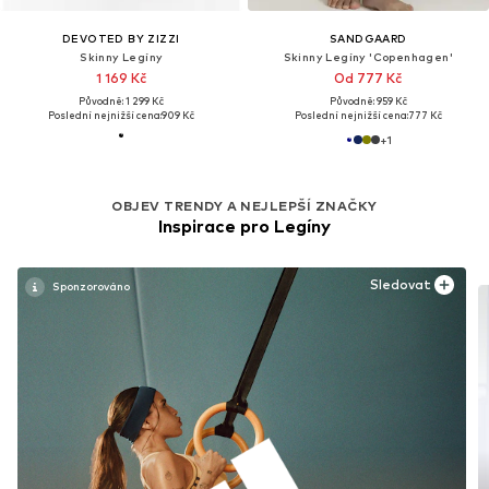
DEVOTED BY ZIZZI
SANDGAARD
Skinny Legíny
Skinny Legíny 'Copenhagen'
1 169 Kč
Od 777 Kč
Původně: 1 299 Kč
Původně: 959 Kč
Poslední nejnižší cena:
909 Kč
Poslední nejnižší cena:
777 Kč
+
1
OBJEV TRENDY A NEJLEPŠÍ ZNAČKY
Inspirace pro Legíny
Sledovat