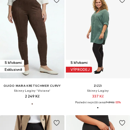
S křivkami
S křivkami
Exkluzivně
VÝPRODEJ
GUIDO MARIA KRETSCHMER CURVY
ZIZZI
Skinny Legíny 'Viviana'
Skinny Legíny
2 249 Kč
337 Kč
Poslední nejnižší cena:
749 Kč
-55%