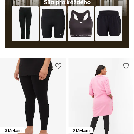
Síla pro každého
S křivkami
S křivkami