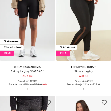
S křivkami
2 ks v balení
S křivkami
DEAL
DEAL
ONLY CARMAKOMA
TRENDYOL CURVE
Skinny Legíny 'CARGABI'
Skinny Legíny
657 Kč
431 Kč
Původně: 1 129 Kč
Původně: 649 Kč
Poslední nejnižší cena:
704 Kč
-6%
Poslední nejnižší cena:
323 Kč