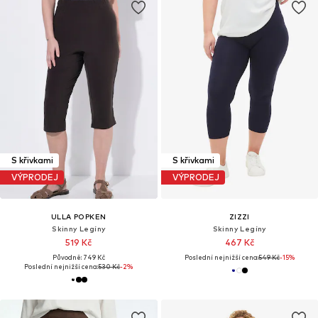
S křivkami
S křivkami
VÝPRODEJ
VÝPRODEJ
ULLA POPKEN
ZIZZI
Skinny Legíny
Skinny Legíny
519 Kč
467 Kč
Původně: 749 Kč
Poslední nejnižší cena:
549 Kč
-15%
Poslední nejnižší cena:
530 Kč
-2%