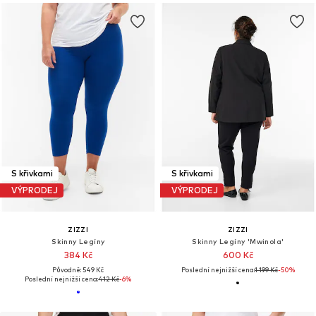
S křivkami
S křivkami
VÝPRODEJ
VÝPRODEJ
ZIZZI
ZIZZI
Skinny Legíny
Skinny Legíny 'Mwinola'
384 Kč
600 Kč
Původně: 549 Kč
Poslední nejnižší cena:
1 199 Kč
-50%
Poslední nejnižší cena:
412 Kč
-6%