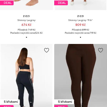
DEAL
DEAL
ZIZZI
ZIZZI
Skinny Legíny
Skinny Legíny 'Fili'
674 Kč
809 Kč
Původně: 749 Kč
Původně: 899 Kč
Poslední nejnižší cena:
524 Kč
Poslední nejnižší cena:
719 Kč
S křivkami
S křivkami