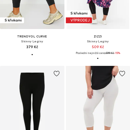
S křivkami
S křivkami
VÝPRODEJ
TRENDYOL CURVE
ZIZZI
Skinny Legíny
Skinny Legíny
379 Kč
509 Kč
Poslední nejnižší cena:
599 Kč
-15%