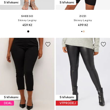
S křivkami
S křivkami
SHEEGO
ZIZZI
Skinny Legíny
Skinny Legíny
459 Kč
499 Kč
S křivkami
S křivkami
DEAL
VÝPRODEJ