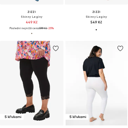
ZIZZI
ZIZZI
Skinny Legíny
Skinny Legíny
449 Kč
549 Kč
Poslední nejnižší cena:
599 Kč
-25%
S křivkami
S křivkami