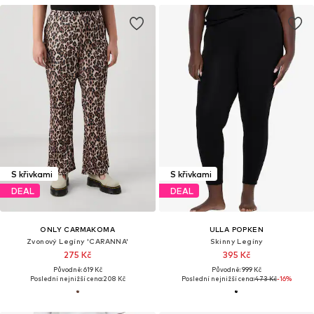
S křivkami
S křivkami
DEAL
DEAL
ONLY CARMAKOMA
ULLA POPKEN
Zvonový Legíny 'CARANNA'
Skinny Legíny
275 Kč
395 Kč
Původně: 619 Kč
Původně: 999 Kč
Poslední nejnižší cena:
208 Kč
Poslední nejnižší cena:
473 Kč
-16%