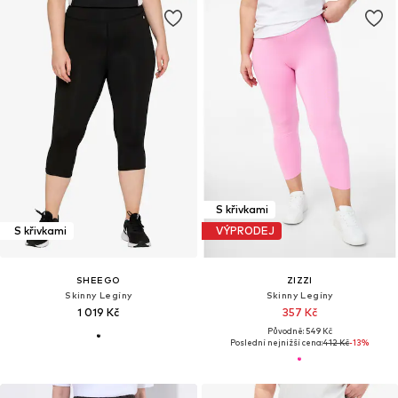
S křivkami
S křivkami
VÝPRODEJ
SHEEGO
ZIZZI
Skinny Legíny
Skinny Legíny
1 019 Kč
357 Kč
Původně: 549 Kč
Poslední nejnižší cena:
412 Kč
-13%