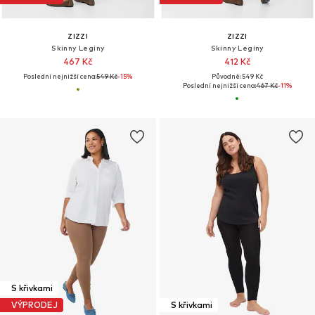
ZIZZI
ZIZZI
Skinny Legíny
Skinny Legíny
467 Kč
412 Kč
Poslední nejnižší cena:
549 Kč
-15%
Původně: 549 Kč
Poslední nejnižší cena:
467 Kč
-11%
S křivkami
VÝPRODEJ
S křivkami