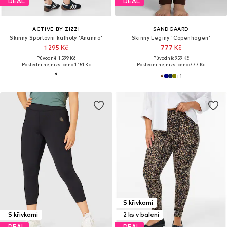
DEAL
DEAL
ACTIVE BY ZIZZI
SANDGAARD
Skinny Sportovní kalhoty 'Ananna'
Skinny Legíny 'Copenhagen'
1 295 Kč
777 Kč
Původně: 1 599 Kč
Původně: 959 Kč
Poslední nejnižší cena:
1 151 Kč
Poslední nejnižší cena:
777 Kč
+
1
S křivkami
S křivkami
2 ks v balení
DEAL
DEAL