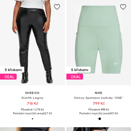
S křivkami
S křivkami
DEAL
DEAL
SHEEGO
NIKE
Slimfit Legíny
Skinny Sportovní kalhoty 'ONE'
716 Kč
799 Kč
Původně: 1 279 Kč
Původně: 999 Kč
Poslední nejnižší cena:
627 Kč
Poslední nejnižší cena:
501 Kč