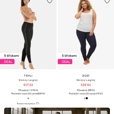
S křivkami
S křivkami
DEAL
DEAL
TEYLI
ZIZZI
Skinny Legíny
Skinny Legíny
917 Kč
539 Kč
Původně: 1 019 Kč
Původně: 599 Kč
Poslední nejnižší cena:
869 Kč
Poslední nejnižší cena:
419 Kč