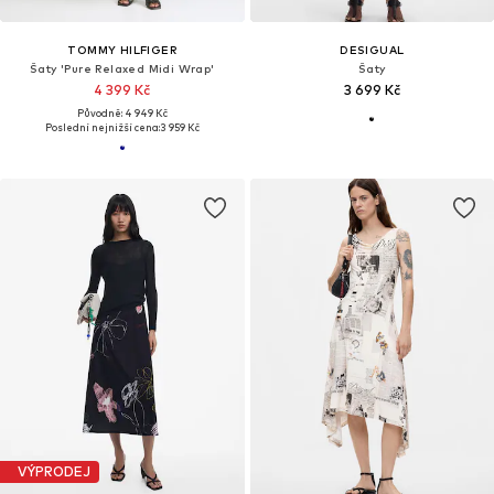
TOMMY HILFIGER
DESIGUAL
Šaty 'Pure Relaxed Midi Wrap'
Šaty
4 399 Kč
3 699 Kč
Původně: 4 949 Kč
Poslední nejnižší cena:
3 959 Kč
VÝPRODEJ