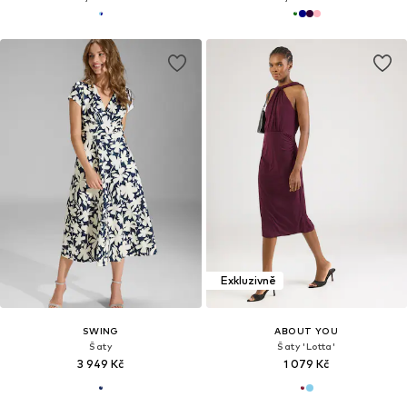
Exkluzivně
SWING
ABOUT YOU
Šaty
Šaty 'Lotta'
3 949 Kč
1 079 Kč