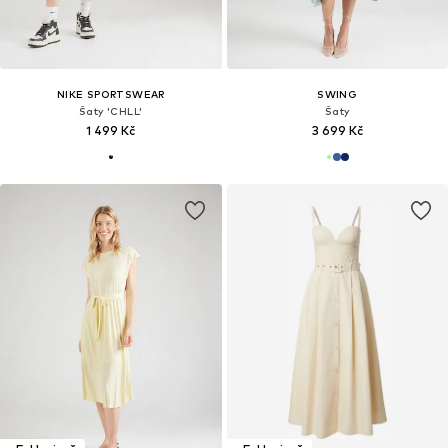
NIKE SPORTSWEAR
SWING
Šaty 'CHLL'
Šaty
1 499 Kč
3 699 Kč