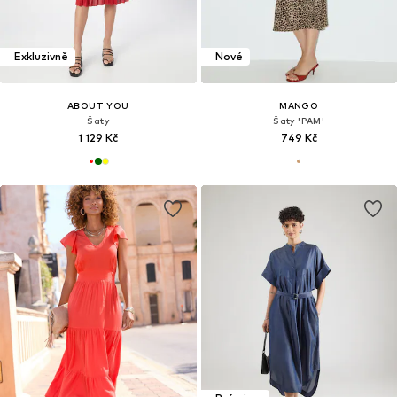
Exkluzivně
Nové
ABOUT YOU
MANGO
Šaty
Šaty 'PAM'
1 129 Kč
749 Kč