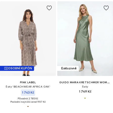
OSOBNÍ KUPÓN
Exkluzivně
PINK LABEL
GUIDO MARIA KRETSCHMER WOMEN
Šaty 'BEACHWEAR AFRICA OAK'
Šaty
1 749 Kč
1 743 Kč
Původně: 2 785 Kč
Poslední nejnižší cena:
1 937 Kč