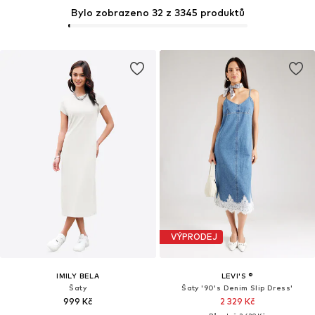
Bylo zobrazeno 32 z 3345 produktů
VÝPRODEJ
IMILY BELA
LEVI'S ®
Šaty
Šaty '90's Denim Slip Dress'
999 Kč
2 329 Kč