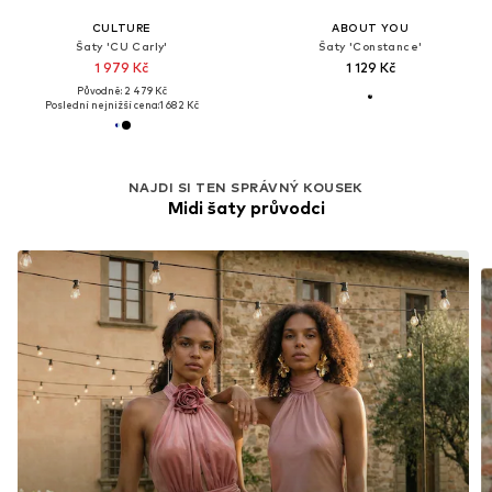
CULTURE
ABOUT YOU
Šaty 'CU Carly'
Šaty 'Constance'
1 979 Kč
1 129 Kč
Původně: 2 479 Kč
Poslední nejnižší cena:
1 682 Kč
NAJDI SI TEN SPRÁVNÝ KOUSEK
Midi šaty průvodci