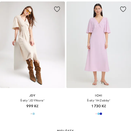
JDY
ICHI
Šaty 'JDYNora'
Šaty 'IHZabby'
999 Kč
1 730 Kč
MIDI ŠATY