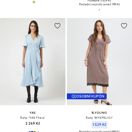
Původně: 2 629 Kč
Poslední nejnižší cena:
2 199 Kč
OSOBNÍ KUPÓN
YAS
B.YOUNG
Šaty 'YASThea'
Šaty 'BYXFELICI'
2 249 Kč
1 529 Kč
Poslední nejnižší cena:
1 699 Kč