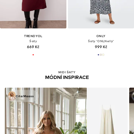
TRENDYOL
ONLY
Šaty
Šaty 'ONLNelly'
669 Kč
999 Kč
MIDI ŠATY
MÓDNÍ INSPIRACE
Cita Maass