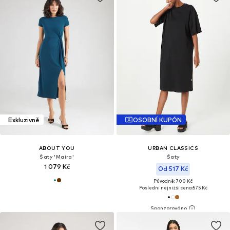
Exkluzivně
OSOBNÍ KUPÓN
ABOUT YOU
URBAN CLASSICS
Šaty 'Maira'
Šaty
1 079 Kč
Od 517 Kč
Původně: 700 Kč
Poslední nejnižší cena:
575 Kč