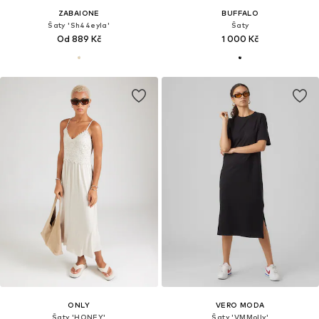
ZABAIONE
BUFFALO
Šaty 'Sh44eyla'
Šaty
Od 889 Kč
1 000 Kč
ONLY
VERO MODA
Šaty 'HONEY'
Šaty 'VMMolly'