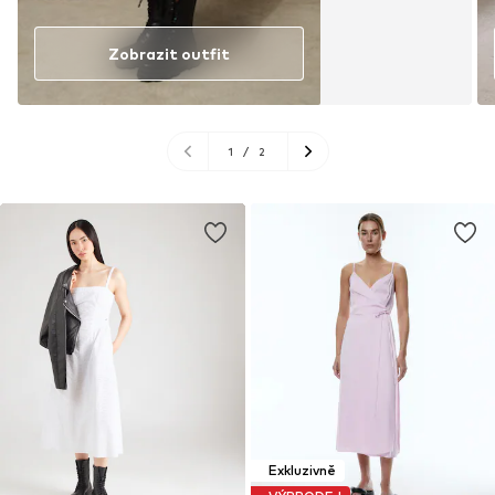
Zobrazit outfit
1
/
2
Exkluzivně