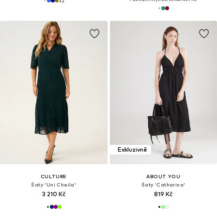
+
2
Exkluzivně
CULTURE
ABOUT YOU
Šaty 'Uni Cheila'
Šaty 'Catharina'
3 210 Kč
819 Kč