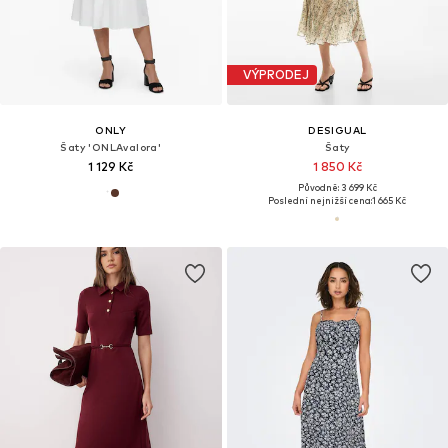
VÝPRODEJ
ONLY
DESIGUAL
Šaty 'ONLAvalora'
Šaty
1 129 Kč
1 850 Kč
Původně: 3 699 Kč
Poslední nejnižší cena:
1 665 Kč