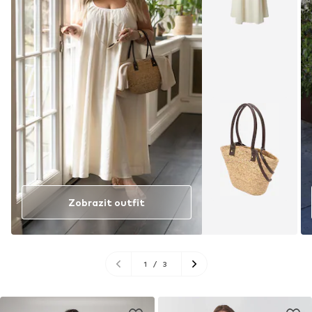
Zobrazit outfit
1
/
3