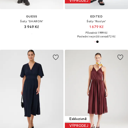
VÝPRODEJ
GUESS
EDITED
Šaty 'SHARON'
Šaty 'Roslyn'
3 949 Kč
1 679 Kč
Původně: 1 999 Kč
Poslední nejnižší cena:
672 Kč
Exkluzivně
VÝPRODEJ