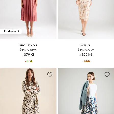
Exkluzivně
ABOUT YOU
WAL G.
Šaty 'Emmy'
Šaty 'CARA'
1 379 Kč
1 329 Kč