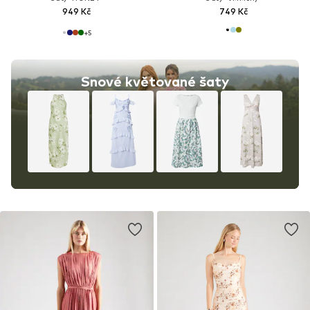
949 Kč
749 Kč
+
5
Snové květované šaty