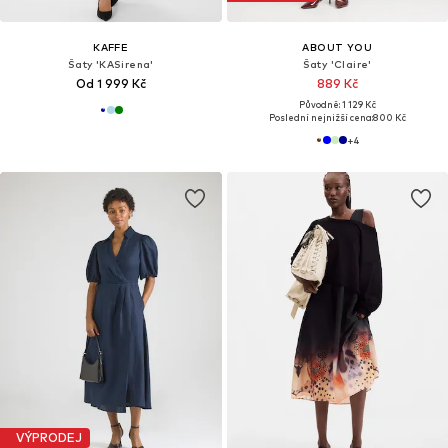
KAFFE
ABOUT YOU
Šaty 'KASirena'
Šaty 'Claire'
Od 1 999 Kč
889 Kč
Původně: 1 129 Kč
Poslední nejnižší cena:
800 Kč
+
4
VÝPRODEJ