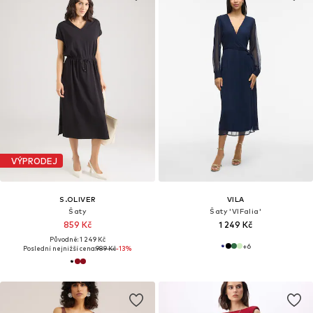
VÝPRODEJ
S.OLIVER
VILA
Šaty
Šaty 'VIFalia'
859 Kč
1 249 Kč
Původně: 1 249 Kč
+
6
Poslední nejnižší cena:
989 Kč
-13%