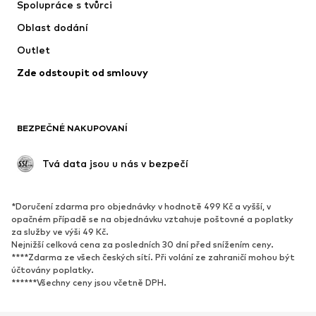
Spolupráce s tvůrci
Bundy
Svetry & pletené oděvy
Oblast dodání
Spodní prádlo
Halenky & tuniky
Outlet
Kabáty
Sukně
Zde odstoupit od smlouvy
Plavky
Mikiny
Blejzry
Overaly
Móda pro plnoštíhlé
Těhotenská móda
BEZPEČNÉ NAKUPOVANÍ
Příležitosti
Exkluzivně
Upcyklace
 Tvá data jsou u nás v bezpečí
BOTY
*Doručení zdarma pro objednávky v hodnotě 499 Kč a vyšší, v
Nové
Oblíbené
opačném případě se na objednávku vztahuje poštovné a poplatky
za služby ve výši 49 Kč.
Tenisky
Kotníkové & chelsea boty
Nejnižší celková cena za posledních 30 dní před snížením ceny.
Lodičky & boty na podpatku
Kozačky
****Zdarma ze všech českých sítí. Při volání ze zahraničí mohou být
účtovány poplatky.
Sandály
Polobotky
******Všechny ceny jsou včetně DPH.
Sportovní boty
Baleríny