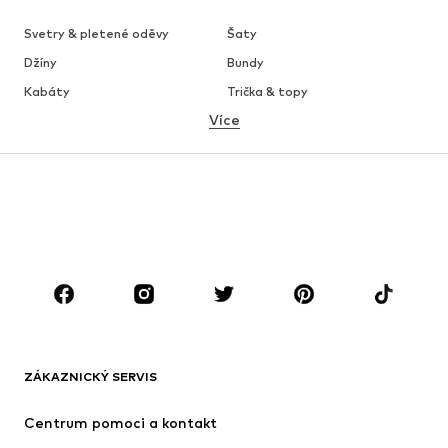
Svetry & pletené oděvy
Šaty
Džíny
Bundy
Kabáty
Trička & topy
Více
Kalhoty
Spodní prádlo
Sukně
Halenky & tuniky
Mikiny
Blejzry
Plavky
Overaly
Móda pro plnoštíhlé
Těhotenská móda
Boty
Sport
Doplňky
Premium
OBLEČENÍ
ZÁKAZNICKÝ SERVIS
Nové
Oblíbené
Šaty
Džíny
Centrum pomoci a kontakt
Trička & topy
Kalhoty