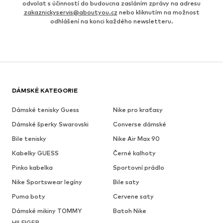
odvolat s účinností do budoucna zasláním zprávy na adresu
zakaznickyservis@aboutyou.cz
nebo kliknutím na možnost
odhlášení na konci každého newsletteru.
DÁMSKÉ KATEGORIE
Dámské tenisky Guess
Nike pro kraťasy
Dámské šperky Swarovski
Converse dámské
Bile tenisky
Nike Air Max 90
Kabelky GUESS
Černé kalhoty
Pinko kabelka
Sportovní prádlo
Nike Sportswear legíny
Bile saty
Puma boty
Cervene saty
Dámské mikiny TOMMY
Batoh Nike
HILFIGER