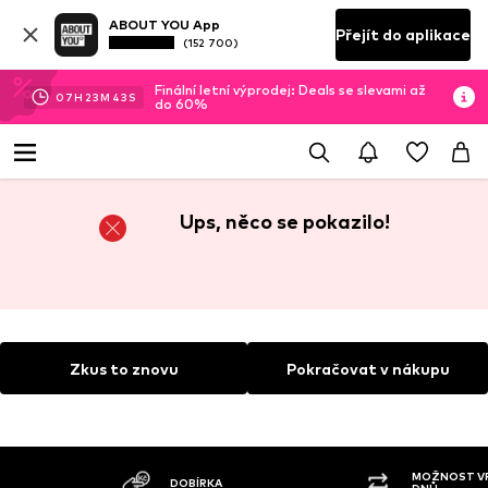
ABOUT YOU App
Přejít do aplikace
(152 700)
Finální letní výprodej: Deals se slevami až
07
H
23
M
42
S
do 60%
Ups, něco se pokazilo!
Zkus to znovu
Pokračovat v nákupu
MOŽNOST VR
DOBÍRKA