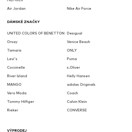
Air Jordan
Nike Air Force
DÁMSKÉ ZNAČKY
UNITED COLORS OF BENETTON
Desigual
Orsay
Venice Beach
Tamaris
ONLY
Levi's
Puma
Coccinelle
s.Oliver
River Island
Helly Hansen
MANGO
adidas Originals
Vero Moda
Coach
Tommy Hilfiger
Calvin Klein
Rieker
CONVERSE
VÝPRODEJ