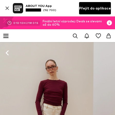
ABOUT YOU App
Přejít do aplikace
(152 700)
Finální letní výprodej: Deals se slevami
01
D
10
H
21
M
00
S
až do 60%