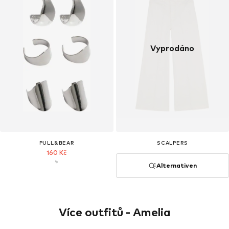
Vyprodáno
PULL&BEAR
SCALPERS
160 Kč
Alternativen
Více outfitů - Amelia