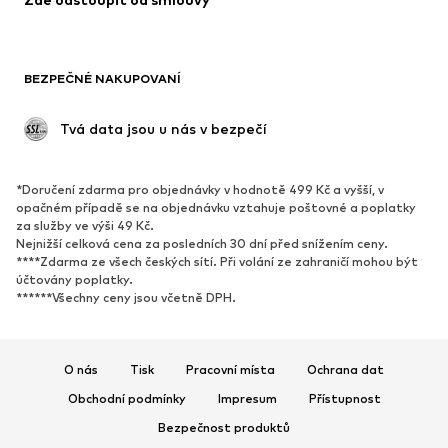
Plavky
Mikiny
Blejzry
Overaly
Móda pro plnoštíhlé
Těhotenská móda
BEZPEČNÉ NAKUPOVANÍ
Příležitosti
Exkluzivně
Upcyklace
 Tvá data jsou u nás v bezpečí
BOTY
*Doručení zdarma pro objednávky v hodnotě 499 Kč a vyšší, v
Nové
Oblíbené
opačném případě se na objednávku vztahuje poštovné a poplatky
za služby ve výši 49 Kč.
Tenisky
Kotníkové & chelsea boty
Nejnižší celková cena za posledních 30 dní před snížením ceny.
Lodičky & boty na podpatku
Kozačky
****Zdarma ze všech českých sítí. Při volání ze zahraničí mohou být
účtovány poplatky.
Sandály
Polobotky
******Všechny ceny jsou včetně DPH.
Sportovní boty
Baleríny
Pantofle
Domácí obuv
O nás
Tisk
Pracovní místa
Ochrana dat
Exkluzivně
Obchodní podmínky
Impresum
Přístupnost
SPORT
Bezpečnost produktů