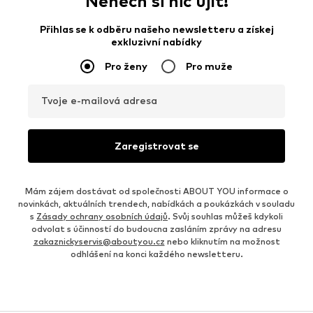
Nenech si nic ujít!
Přihlas se k odběru našeho newsletteru a získej
exkluzivní nabídky
Pro ženy
Pro muže
Tvoje e-mailová adresa
Zaregistrovat se
Mám zájem dostávat od společnosti ABOUT YOU informace o
novinkách, aktuálních trendech, nabídkách a poukázkách v souladu
s
Zásady ochrany osobních údajů
. Svůj souhlas můžeš kdykoli
odvolat s účinností do budoucna zasláním zprávy na adresu
zakaznickyservis@aboutyou.cz
nebo kliknutím na možnost
odhlášení na konci každého newsletteru.