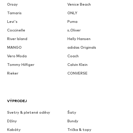
Orsay
Venice Beach
Tamaris
ONLY
Levi's
Puma
Coccinelle
s.Oliver
River Island
Helly Hansen
MANGO
adidas Originals
Vero Moda
Coach
Tommy Hilfiger
Calvin Klein
Rieker
CONVERSE
VÝPRODEJ
Svetry & pletené oděvy
Šaty
Džíny
Bundy
Kabáty
Trička & topy