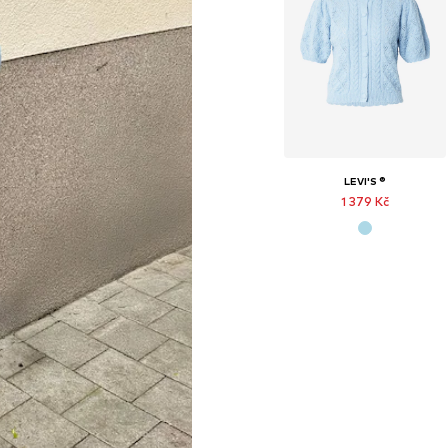
LEVI'S ®
1 379 Kč