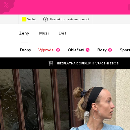
Outlet
Kontakt a centrum pomoci
Ženy
Muži
Děti
Dropy
Výprodej
Oblečení
Boty
Spor
BEZPLATNÁ DOPRAVA* & VRÁCENÍ ZBOŽÍ