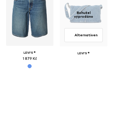
Bohužel
vyprodáno
Alternativen
LEVI'S ®
LEVI'S ®
1 879 Kč