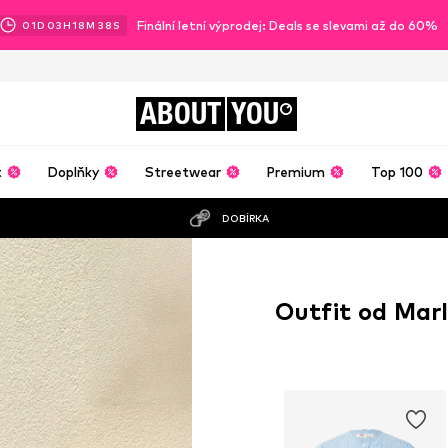
Finální letní výprodej: Deals se slevami až do 60%
01
D
03
H
18
M
37
S
ABOUT
YOU
t
Doplňky
Streetwear
Premium
Top 100
DOBÍRKA
Outfit od Mar