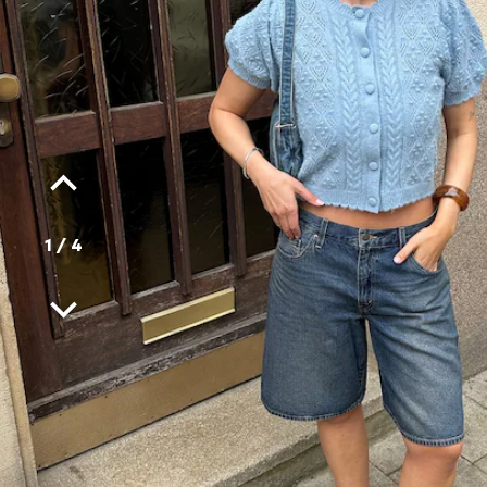
1
/
4