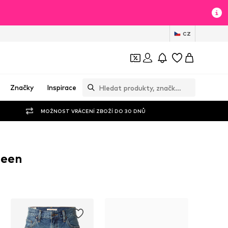
CZ
Značky
Inspirace
MOŽNOST VRÁCENÍ ZBOŽÍ DO 30 DNŮ
leen