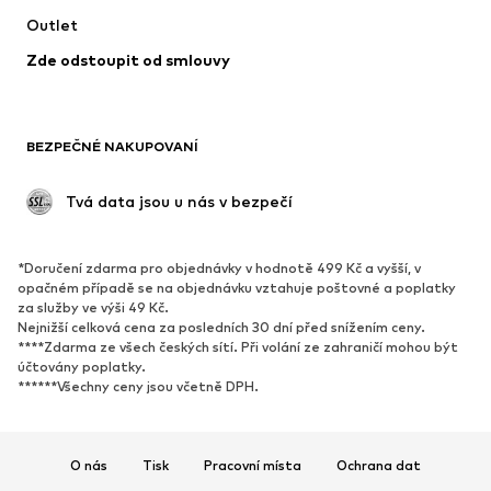
Outlet
Kabáty
Sukně
Zde odstoupit od smlouvy
Plavky
Mikiny
Blejzry
Overaly
Móda pro plnoštíhlé
Těhotenská móda
BEZPEČNÉ NAKUPOVANÍ
Příležitosti
Exkluzivně
Upcyklace
 Tvá data jsou u nás v bezpečí
BOTY
*Doručení zdarma pro objednávky v hodnotě 499 Kč a vyšší, v
Nové
Oblíbené
opačném případě se na objednávku vztahuje poštovné a poplatky
za služby ve výši 49 Kč.
Tenisky
Kotníkové & chelsea boty
Nejnižší celková cena za posledních 30 dní před snížením ceny.
Lodičky & boty na podpatku
Kozačky
****Zdarma ze všech českých sítí. Při volání ze zahraničí mohou být
účtovány poplatky.
Sandály
Polobotky
******Všechny ceny jsou včetně DPH.
Sportovní boty
Baleríny
Pantofle
Domácí obuv
O nás
Tisk
Pracovní místa
Ochrana dat
Exkluzivně