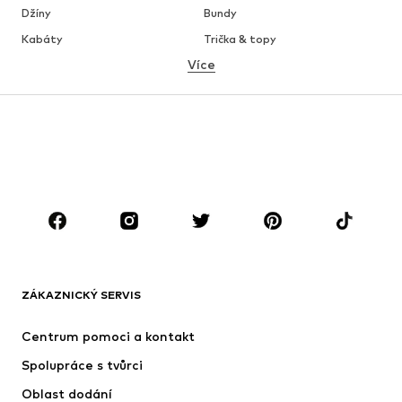
Džíny
Bundy
Kabáty
Trička & topy
Více
Kalhoty
Spodní prádlo
Sukně
Halenky & tuniky
Mikiny
Blejzry
Plavky
Overaly
Móda pro plnoštíhlé
Těhotenská móda
Boty
Sport
Doplňky
Premium
OBLEČENÍ
ZÁKAZNICKÝ SERVIS
Nové
Oblíbené
Šaty
Džíny
Centrum pomoci a kontakt
Trička & topy
Kalhoty
Spolupráce s tvůrci
Bundy
Svetry & pletené oděvy
Oblast dodání
Spodní prádlo
Halenky & tuniky