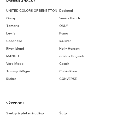
DÁMSKÉ ZNAČKY
UNITED COLORS OF BENETTON
Desigual
Orsay
Venice Beach
Tamaris
ONLY
Levi's
Puma
Coccinelle
s.Oliver
River Island
Helly Hansen
MANGO
adidas Originals
Vero Moda
Coach
Tommy Hilfiger
Calvin Klein
Rieker
CONVERSE
VÝPRODEJ
Svetry & pletené oděvy
Šaty