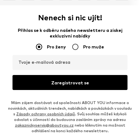
Nenech si nic ujít!
Přihlas se k odběru našeho newsletteru a získej
exkluzivní nabídky
Pro ženy
Pro muže
Tvoje e-mailová adresa
Zaregistrovat se
Mám zájem dostávat od společnosti ABOUT YOU informace o
novinkách, aktuálních trendech, nabídkách a poukázkách v souladu
s
Zásady ochrany osobních údajů
. Svůj souhlas můžeš kdykoli
odvolat s účinností do budoucna zasláním zprávy na adresu
zakaznickyservis@aboutyou.cz
nebo kliknutím na možnost
odhlášení na konci každého newsletteru.