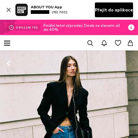
ABOUT YOU App
Přejít do aplikace
(152 700)
Finální letní výprodej: Deals se slevami až
09
H
43
M
18
S
do 60%