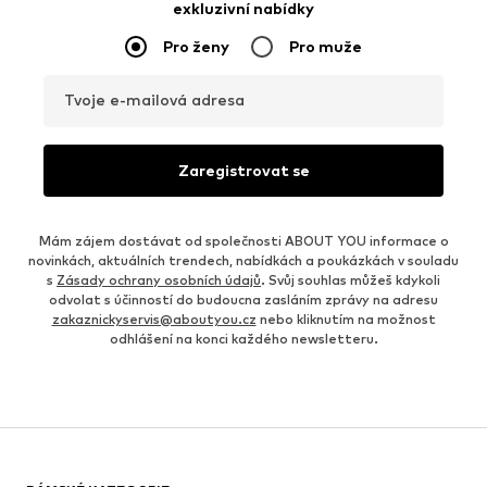
exkluzivní nabídky
Pro ženy
Pro muže
Tvoje e-mailová adresa
Zaregistrovat se
Mám zájem dostávat od společnosti ABOUT YOU informace o
novinkách, aktuálních trendech, nabídkách a poukázkách v souladu
s
Zásady ochrany osobních údajů
. Svůj souhlas můžeš kdykoli
odvolat s účinností do budoucna zasláním zprávy na adresu
zakaznickyservis@aboutyou.cz
nebo kliknutím na možnost
odhlášení na konci každého newsletteru.