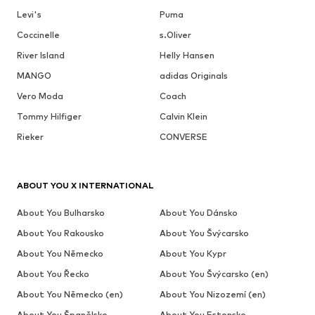
Levi's
Puma
Coccinelle
s.Oliver
River Island
Helly Hansen
MANGO
adidas Originals
Vero Moda
Coach
Tommy Hilfiger
Calvin Klein
Rieker
CONVERSE
ABOUT YOU X INTERNATIONAL
About You Bulharsko
About You Dánsko
About You Rakousko
About You Švýcarsko
About You Německo
About You Kypr
About You Řecko
About You Švýcarsko (en)
About You Německo (en)
About You Nizozemí (en)
About You Španělsko
About You Estonsko