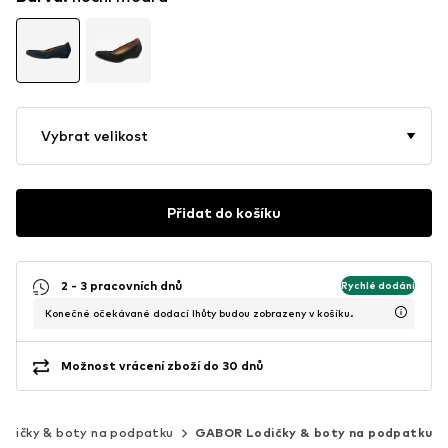
Vybrat velikost
Přidat do košíku
2 - 3 pracovních dnů
Rychlé dodání
Konečné očekávané dodací lhůty budou zobrazeny v košíku.
Možnost vrácení zboží do 30 dnů
odičky & boty na podpatku
GABOR Lodičky & boty na podpatku