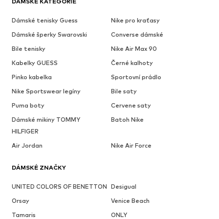
DÁMSKÉ KATEGORIE
Dámské tenisky Guess
Nike pro kraťasy
Dámské šperky Swarovski
Converse dámské
Bile tenisky
Nike Air Max 90
Kabelky GUESS
Černé kalhoty
Pinko kabelka
Sportovní prádlo
Nike Sportswear legíny
Bile saty
Puma boty
Cervene saty
Dámské mikiny TOMMY
Batoh Nike
HILFIGER
Air Jordan
Nike Air Force
DÁMSKÉ ZNAČKY
UNITED COLORS OF BENETTON
Desigual
Orsay
Venice Beach
Tamaris
ONLY