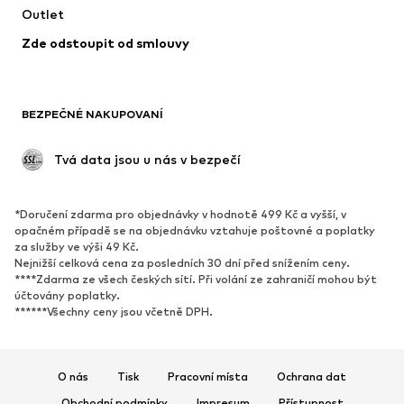
Outlet
Kabáty
Sukně
Zde odstoupit od smlouvy
Plavky
Mikiny
Blejzry
Overaly
Móda pro plnoštíhlé
Těhotenská móda
BEZPEČNÉ NAKUPOVANÍ
Příležitosti
Exkluzivně
Upcyklace
 Tvá data jsou u nás v bezpečí
BOTY
*Doručení zdarma pro objednávky v hodnotě 499 Kč a vyšší, v
Nové
Oblíbené
opačném případě se na objednávku vztahuje poštovné a poplatky
za služby ve výši 49 Kč.
Tenisky
Kotníkové & chelsea boty
Nejnižší celková cena za posledních 30 dní před snížením ceny.
Lodičky & boty na podpatku
Kozačky
****Zdarma ze všech českých sítí. Při volání ze zahraničí mohou být
účtovány poplatky.
Sandály
Polobotky
******Všechny ceny jsou včetně DPH.
Sportovní boty
Baleríny
Pantofle
Domácí obuv
O nás
Tisk
Pracovní místa
Ochrana dat
Exkluzivně
Obchodní podmínky
Impresum
Přístupnost