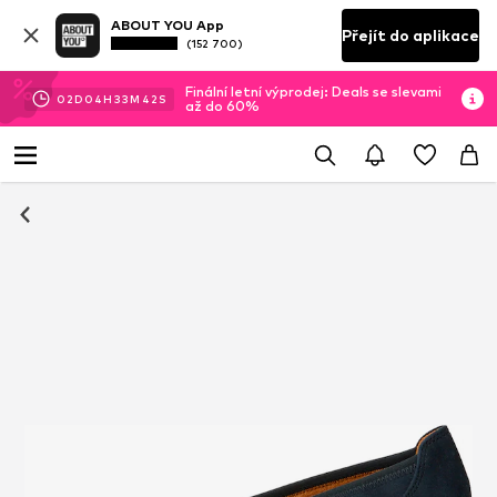
ABOUT YOU App
Přejít do aplikace
(152 700)
Finální letní výprodej: Deals se slevami
02
D
04
H
33
M
41
S
až do 60%