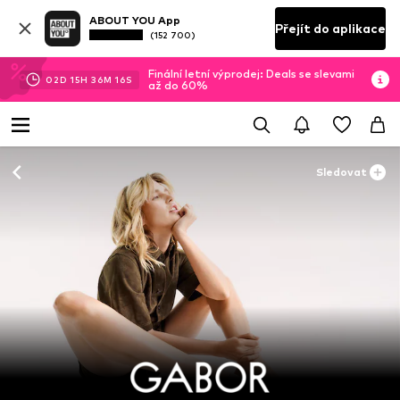
ABOUT YOU App
Přejít do aplikace
(152 700)
Finální letní výprodej: Deals se slevami
02
D
15
H
36
M
15
S
až do 60%
Sledovat