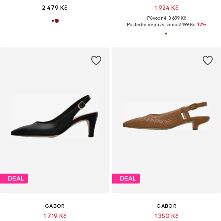
2 479 Kč
1 924 Kč
Původně: 3 699 Kč
Poslední nejnižší cena:
2 199 Kč
-12%
DEAL
DEAL
GABOR
GABOR
1 719 Kč
1 350 Kč