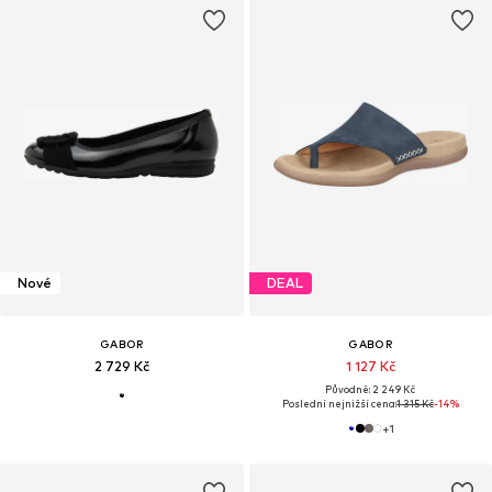
Nové
DEAL
GABOR
GABOR
2 729 Kč
1 127 Kč
Původně: 2 249 Kč
Poslední nejnižší cena:
1 315 Kč
-14%
+
1