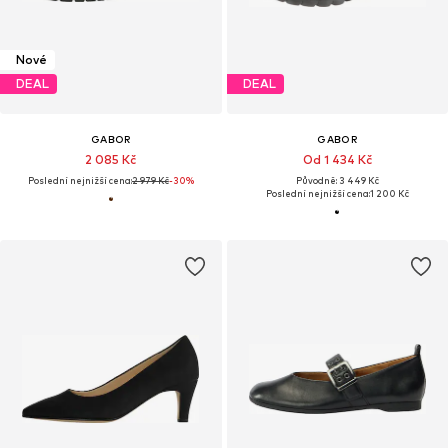
Nové
DEAL
DEAL
GABOR
GABOR
2 085 Kč
Od 1 434 Kč
Poslední nejnižší cena:
2 979 Kč
-30%
Původně: 3 449 Kč
Poslední nejnižší cena:
1 200 Kč