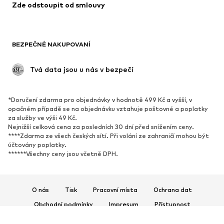
Zde odstoupit od smlouvy
Plavky
Mikiny
Blejzry
Overaly
Móda pro plnoštíhlé
Těhotenská móda
BEZPEČNÉ NAKUPOVANÍ
Příležitosti
Exkluzivně
Upcyklace
 Tvá data jsou u nás v bezpečí
BOTY
*Doručení zdarma pro objednávky v hodnotě 499 Kč a vyšší, v
Nové
Oblíbené
opačném případě se na objednávku vztahuje poštovné a poplatky
za služby ve výši 49 Kč.
Tenisky
Kotníkové & chelsea boty
Nejnižší celková cena za posledních 30 dní před snížením ceny.
Lodičky & boty na podpatku
Kozačky
****Zdarma ze všech českých sítí. Při volání ze zahraničí mohou být
účtovány poplatky.
Sandály
Polobotky
******Všechny ceny jsou včetně DPH.
Sportovní boty
Baleríny
Pantofle
Domácí obuv
O nás
Tisk
Pracovní místa
Ochrana dat
Exkluzivně
Obchodní podmínky
Impresum
Přístupnost
SPORT
Bezpečnost produktů