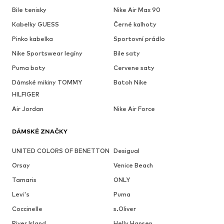
Bile tenisky
Nike Air Max 90
Kabelky GUESS
Černé kalhoty
Pinko kabelka
Sportovní prádlo
Nike Sportswear legíny
Bile saty
Puma boty
Cervene saty
Dámské mikiny TOMMY
Batoh Nike
HILFIGER
Air Jordan
Nike Air Force
DÁMSKÉ ZNAČKY
UNITED COLORS OF BENETTON
Desigual
Orsay
Venice Beach
Tamaris
ONLY
Levi's
Puma
Coccinelle
s.Oliver
River Island
Helly Hansen