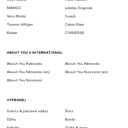
MANGO
adidas Originals
Vero Moda
Coach
Tommy Hilfiger
Calvin Klein
Rieker
CONVERSE
ABOUT YOU X INTERNATIONAL
About You Rakousko
About You Německo
About You Německo (en)
About You Nizozemí (en)
About You Nizozemí
VÝPRODEJ
Svetry & pletené oděvy
Šaty
Džíny
Bundy
Kabáty
Trička & topy