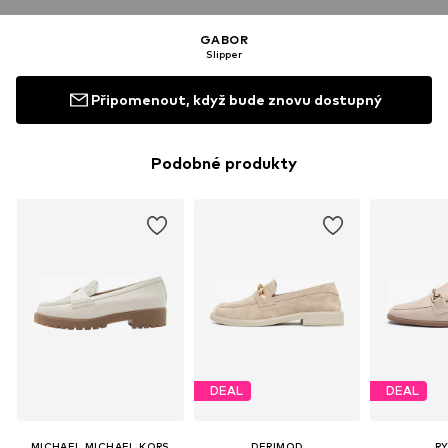
GABOR
Slipper
Připomenout, když bude znovu dostupný
Podobné produkty
DEAL
DEAL
MICHAEL MICHAEL KORS
DERIMOD
R