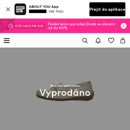
ABOUT YOU App
Přejít do aplikace
(152 700)
Finální letní výprodej: Deals se slevami
01
D
16
H
37
M
23
S
až do 60%
Bohužel vyprodáno
Vyprodáno