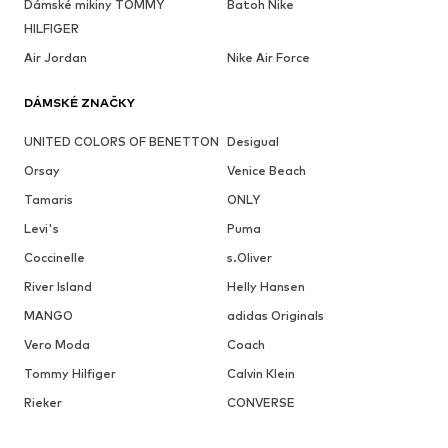
Dámské mikiny TOMMY
Batoh Nike
HILFIGER
Air Jordan
Nike Air Force
DÁMSKÉ ZNAČKY
UNITED COLORS OF BENETTON
Desigual
Orsay
Venice Beach
Tamaris
ONLY
Levi's
Puma
Coccinelle
s.Oliver
River Island
Helly Hansen
MANGO
adidas Originals
Vero Moda
Coach
Tommy Hilfiger
Calvin Klein
Rieker
CONVERSE