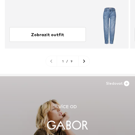
Zobrazit outfit
1
/
9
Sledovat
VÍCE OD