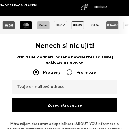
MOŽNOST VR
DOBÍRKA
DNŮ
Nenech si nic ujít!
Přihlas se k odběru našeho newsletteru a získej
exkluzivní nabídky
Pro ženy
Pro muže
Tvoje e-mailová adresa
Zaregistrovat se
Mám zájem dostávat od společnosti ABOUT YOU informace o
novinkách, aktuálních trendech, nabídkách a poukázkách v souladu