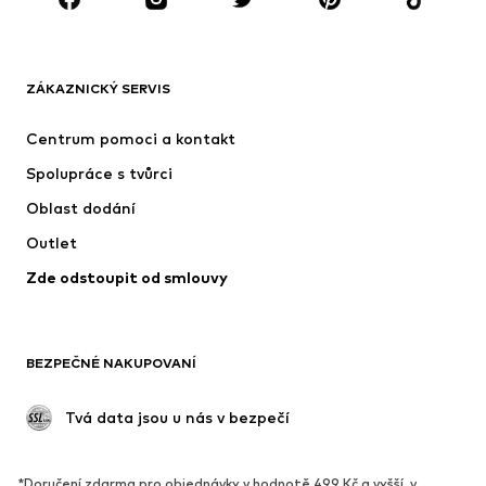
OBLEČENÍ
ZÁKAZNICKÝ SERVIS
Nové
Oblíbené
Šaty
Džíny
Centrum pomoci a kontakt
Trička & topy
Kalhoty
Spolupráce s tvůrci
Bundy
Svetry & pletené oděvy
Oblast dodání
Spodní prádlo
Halenky & tuniky
Outlet
Kabáty
Sukně
Zde odstoupit od smlouvy
Plavky
Mikiny
Blejzry
Overaly
Móda pro plnoštíhlé
Těhotenská móda
BEZPEČNÉ NAKUPOVANÍ
Příležitosti
Exkluzivně
Upcyklace
 Tvá data jsou u nás v bezpečí
BOTY
*Doručení zdarma pro objednávky v hodnotě 499 Kč a vyšší, v