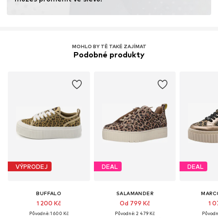
MOHLO BY TĚ TAKÉ ZAJÍMAT
Podobné produkty
VÝPRODEJ
DEAL
DEAL
BUFFALO
SALAMANDER
MARC
1 200 Kč
Od 799 Kč
1 0
Původně: 1 600 Kč
Původně: 2 479 Kč
Původně