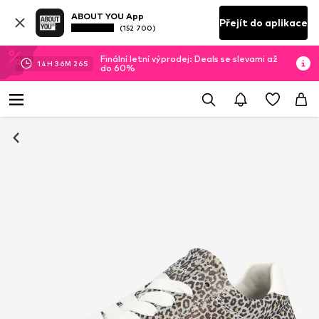
ABOUT YOU App
Přejít do aplikace
(152 700)
Finální letní výprodej: Deals se slevami až
14
H
36
M
25
S
do 60%