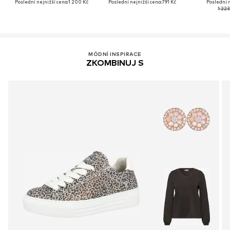
Poslední nejnižší cena:
1 200 Kč
Poslední nejnižší cena:
791 Kč
Poslední n
1 223
MÓDNÍ INSPIRACE
ZKOMBINUJ S