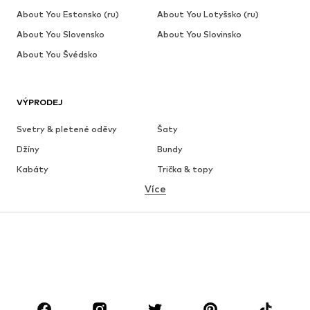
About You Estonsko (ru)
About You Lotyšsko (ru)
About You Slovensko
About You Slovinsko
About You Švédsko
VÝPRODEJ
Svetry & pletené oděvy
Šaty
Džíny
Bundy
Kabáty
Trička & topy
Více
Kalhoty
Spodní prádlo
Sukně
Halenky & tuniky
Mikiny
Blejzry
Plavky
Overaly
Móda pro plnoštíhlé
Těhotenská móda
Boty
Sport
Doplňky
Premium