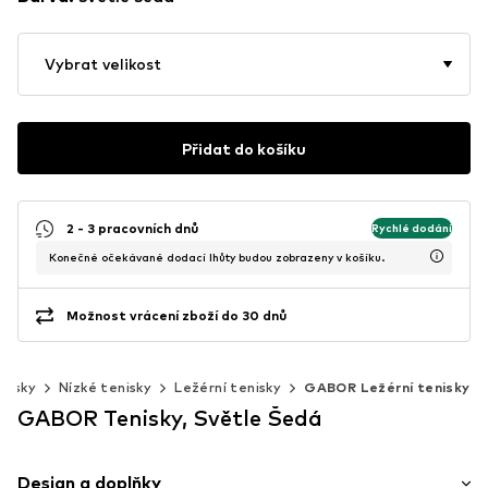
Vybrat velikost
Přidat do košíku
2 - 3 pracovních dnů
Rychlé dodání
Konečné očekávané dodací lhůty budou zobrazeny v košíku.
Možnost vrácení zboží do 30 dnů
nisky
Nízké tenisky
Ležérní tenisky
GABOR Ležérní tenisky
GABOR Tenisky, Světle Šedá
Design a doplňky