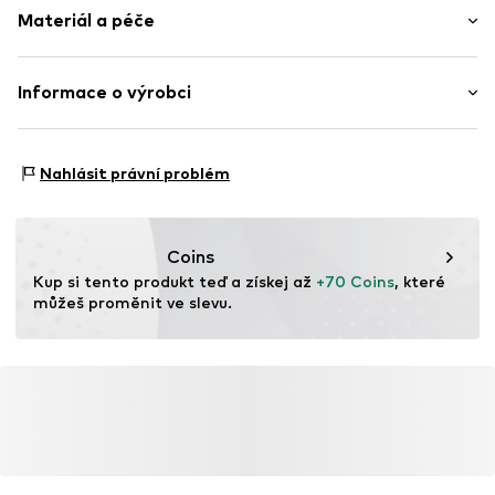
Kulatý výstřih
Materiál a péče
Délka: Normální délka
Děrované
Střih: Úzký pas
Prošitý spodní lem
Materiál: 85% Viskóza, 15% Hedvábí
Informace o výrobci
Měkký povrch
Tabulka velikostí
Typ materiálu: Jemný úplet
Položka č.
GL11892100 WhiteS
Nordic Basic Wear A/S
Země původu: Portugalsko
Sønderskovvej 7
Nahlásit právní problém
8362 Hørning
DK
support@adjutant.dk
Coins
Kup si tento produkt teď a získej až 
+70 Coins
, které 
můžeš proměnit ve slevu.