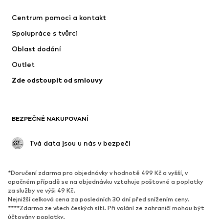
Šaty
Džíny
Centrum pomoci a kontakt
Trička & topy
Kalhoty
Spolupráce s tvůrci
Bundy
Svetry & pletené oděvy
Oblast dodání
Spodní prádlo
Halenky & tuniky
Outlet
Kabáty
Sukně
Zde odstoupit od smlouvy
Plavky
Mikiny
Blejzry
Overaly
Móda pro plnoštíhlé
Těhotenská móda
BEZPEČNÉ NAKUPOVANÍ
Příležitosti
Exkluzivně
Upcyklace
 Tvá data jsou u nás v bezpečí
BOTY
*Doručení zdarma pro objednávky v hodnotě 499 Kč a vyšší, v
Nové
Oblíbené
opačném případě se na objednávku vztahuje poštovné a poplatky
za služby ve výši 49 Kč.
Tenisky
Kotníkové & chelsea boty
Nejnižší celková cena za posledních 30 dní před snížením ceny.
Lodičky & boty na podpatku
Kozačky
****Zdarma ze všech českých sítí. Při volání ze zahraničí mohou být
účtovány poplatky.