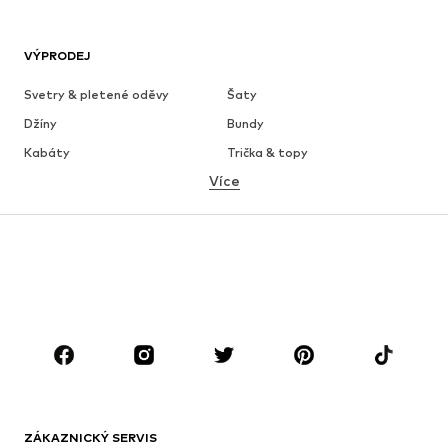
VÝPRODEJ
Svetry & pletené oděvy
Šaty
Džíny
Bundy
Kabáty
Trička & topy
Více
Kalhoty
Spodní prádlo
Sukně
Halenky & tuniky
Mikiny
Blejzry
Plavky
Overaly
Móda pro plnoštíhlé
Těhotenská móda
Boty
Sport
Doplňky
Premium
OBLEČENÍ
ZÁKAZNICKÝ SERVIS
Nové
Oblíbené