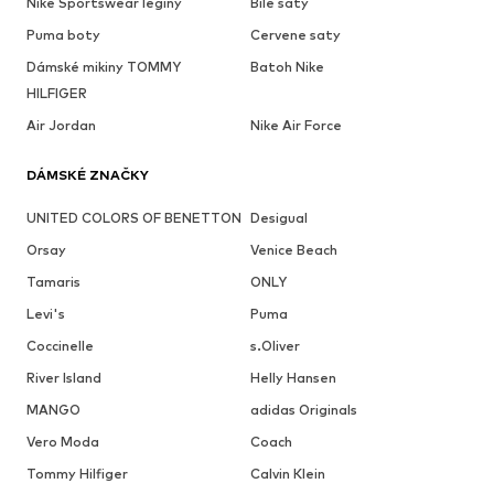
Nike Sportswear legíny
Bile saty
Puma boty
Cervene saty
Dámské mikiny TOMMY
Batoh Nike
HILFIGER
Air Jordan
Nike Air Force
DÁMSKÉ ZNAČKY
UNITED COLORS OF BENETTON
Desigual
Orsay
Venice Beach
Tamaris
ONLY
Levi's
Puma
Coccinelle
s.Oliver
River Island
Helly Hansen
MANGO
adidas Originals
Vero Moda
Coach
Tommy Hilfiger
Calvin Klein