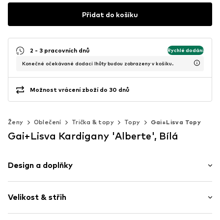
Přidat do košíku
2 - 3 pracovních dnů
Rychlé dodání
Konečné očekávané dodací lhůty budou zobrazeny v košíku.
Možnost vrácení zboží do 30 dnů
Ženy
Oblečení
Trička & topy
Topy
Gai+Lisva Topy
Gai+Lisva Kardigany 'Alberte', Bílá
Design a doplňky
Jednobarevný
Velikost & střih
Pletené oděvy
Široká ramínka
Délka rukávu: Bez rukávů