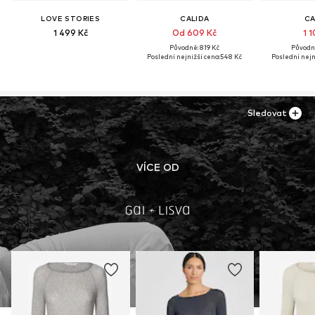
LOVE STORIES
CALIDA
CA
1 499 Kč
Od 609 Kč
1 1
Původně: 819 Kč
Původně
Poslední nejnižší cena:
548 Kč
Poslední nejn
Sledovat
VÍCE OD