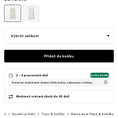
Vybrat velikost
Přidat do košíku
2 - 3 pracovních dnů
Rychlé dodání
Konečné očekávané dodací lhůty budou zobrazeny v košíku.
Možnost vrácení zboží do 30 dnů
čení
Spodní prádlo
Topy & košilky
Gai+Lisva Topy & košilky