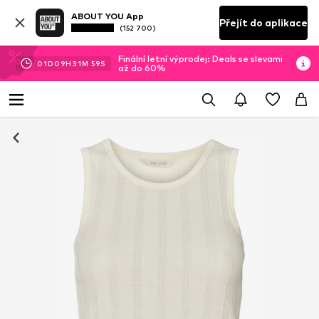
ABOUT YOU App
Přejít do aplikace
(152 700)
Finální letní výprodej: Deals se slevami
01
D
09
H
31
M
58
S
až do 60%