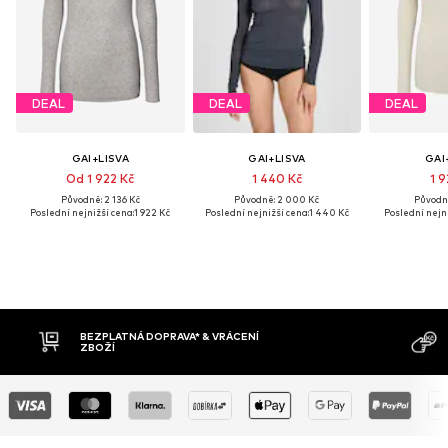
DEAL
DEAL
DEAL
GAI+LISVA
GAI+LISVA
GAI
Od 1 922 Kč
1 440 Kč
1 9
Původně: 2 136 Kč
Původně: 2 000 Kč
Původně
Poslední nejnižší cena:
1 922 Kč
Poslední nejnižší cena:
1 440 Kč
Poslední nejni
BEZPLATNÁ DOPRAVA* & VRÁCENÍ
ZBOŽÍ