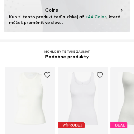
Tento produkt obsahuje organické materiály, jejichž
pěstování je založeno na ekologickém zemědělství –
Coins
podporuje zdraví půdy a ekosystémů tím, že se vyhýbá
Kup si tento produkt teď a získej až 
+44 Coins
, které 
genetické modifikaci, omezuje spotřebu vody a
můžeš proměnit ve slevu.
minimalizuje používání chemických hnojiv.
Více informací
MOHLO BY TĚ TAKÉ ZAJÍMAT
Podobné produkty
VÝPRODEJ
DEAL