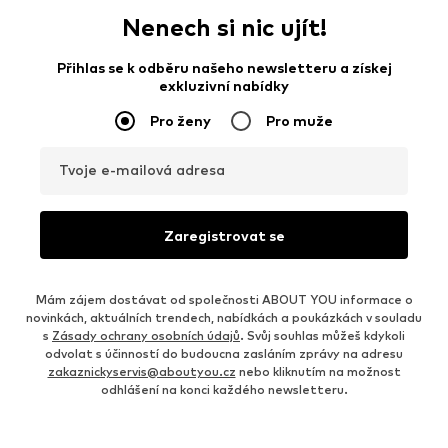
Nenech si nic ujít!
Přihlas se k odběru našeho newsletteru a získej
exkluzivní nabídky
Pro ženy
Pro muže
Tvoje e-mailová adresa
Zaregistrovat se
Mám zájem dostávat od společnosti ABOUT YOU informace o
novinkách, aktuálních trendech, nabídkách a poukázkách v souladu
s
Zásady ochrany osobních údajů
. Svůj souhlas můžeš kdykoli
odvolat s účinností do budoucna zasláním zprávy na adresu
zakaznickyservis@aboutyou.cz
nebo kliknutím na možnost
odhlášení na konci každého newsletteru.