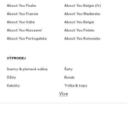
About You Finsko
About You Belgie (fr)
About You Francie
About You Maďarsko
About You Itálie
About You Belgie
About You Nizozemí
About You Polsko
About You Portugalsko
About You Rumunsko
VÝPRODEJ
Svetry & pletené oděvy
Šaty
Džíny
Bundy
Kabáty
Trička & topy
Více
Kalhoty
Spodní prádlo
Sukně
Halenky & tuniky
Mikiny
Blejzry
Plavky
Overaly
Móda pro plnoštíhlé
Těhotenská móda