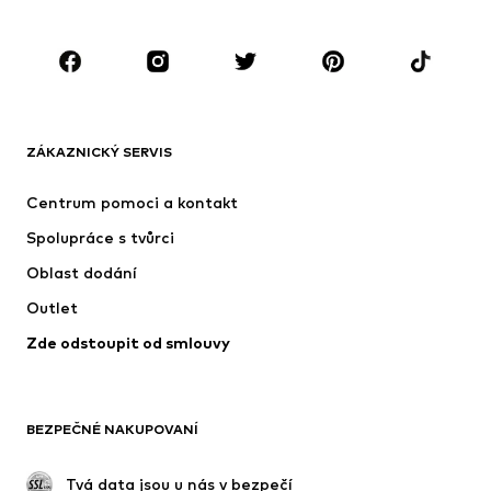
Boty
Sport
Doplňky
Premium
OBLEČENÍ
ZÁKAZNICKÝ SERVIS
Nové
Oblíbené
Šaty
Džíny
Centrum pomoci a kontakt
Trička & topy
Kalhoty
Spolupráce s tvůrci
Bundy
Svetry & pletené oděvy
Oblast dodání
Spodní prádlo
Halenky & tuniky
Outlet
Kabáty
Sukně
Zde odstoupit od smlouvy
Plavky
Mikiny
Blejzry
Overaly
Móda pro plnoštíhlé
Těhotenská móda
BEZPEČNÉ NAKUPOVANÍ
Příležitosti
Exkluzivně
Upcyklace
 Tvá data jsou u nás v bezpečí