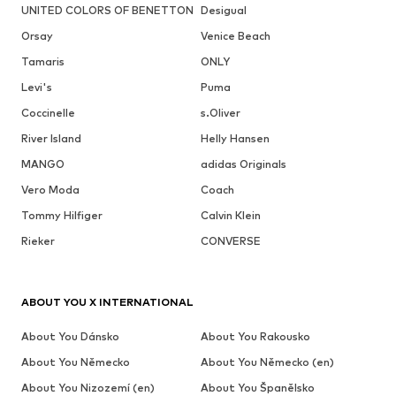
UNITED COLORS OF BENETTON
Desigual
Orsay
Venice Beach
Tamaris
ONLY
Levi's
Puma
Coccinelle
s.Oliver
River Island
Helly Hansen
MANGO
adidas Originals
Vero Moda
Coach
Tommy Hilfiger
Calvin Klein
Rieker
CONVERSE
ABOUT YOU X INTERNATIONAL
About You Dánsko
About You Rakousko
About You Německo
About You Německo (en)
About You Nizozemí (en)
About You Španělsko