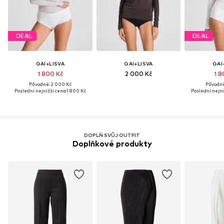
DEAL
DEAL
GAI+LISVA
GAI+LISVA
GAI
1 800 Kč
2 000 Kč
1 8
Původně: 2 000 Kč
Původně
Poslední nejnižší cena:
1 800 Kč
Poslední nejni
DOPLŇ SVŮJ OUTFIT
Doplňkové produkty