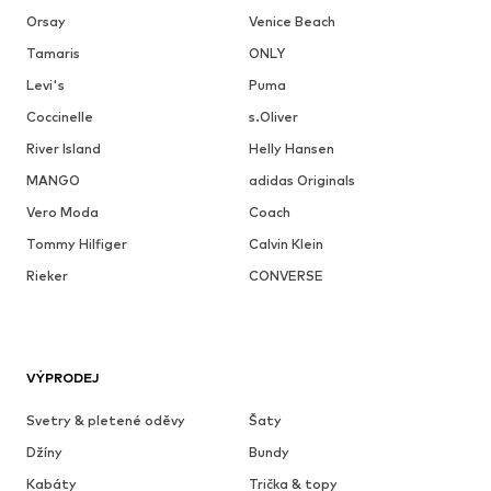
Orsay
Venice Beach
Tamaris
ONLY
Levi's
Puma
Coccinelle
s.Oliver
River Island
Helly Hansen
MANGO
adidas Originals
Vero Moda
Coach
Tommy Hilfiger
Calvin Klein
Rieker
CONVERSE
VÝPRODEJ
Svetry & pletené oděvy
Šaty
Džíny
Bundy
Kabáty
Trička & topy