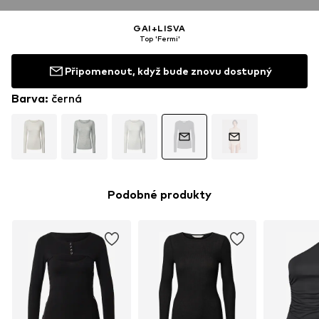
GAI+LISVA
Top 'Fermi'
Připomenout, když bude znovu dostupný
Barva
:
černá
Podobné produkty