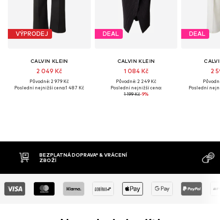
VÝPRODEJ
DEAL
DEAL
CALVIN KLEIN
CALVIN KLEIN
CALVI
2 049 Kč
1 084 Kč
2 5
Původně: 2 979 Kč
Původně: 2 249 Kč
Původně
Poslední nejnižší cena:
1 487 Kč
Poslední nejnižší cena:
Poslední nejni
1 199 Kč
-9%
BEZPLATNÁ DOPRAVA* & VRÁCENÍ
ZBOŽÍ