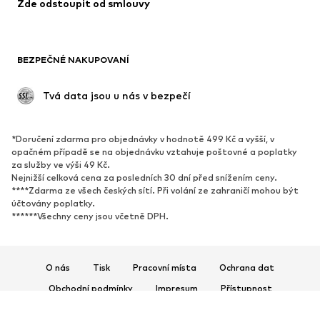
Zde odstoupit od smlouvy
Plavky
Mikiny
Blejzry
Overaly
Móda pro plnoštíhlé
Těhotenská móda
BEZPEČNÉ NAKUPOVANÍ
Příležitosti
Exkluzivně
Upcyklace
 Tvá data jsou u nás v bezpečí
BOTY
*Doručení zdarma pro objednávky v hodnotě 499 Kč a vyšší, v
Nové
Oblíbené
opačném případě se na objednávku vztahuje poštovné a poplatky
za služby ve výši 49 Kč.
Tenisky
Kotníkové & chelsea boty
Nejnižší celková cena za posledních 30 dní před snížením ceny.
Lodičky & boty na podpatku
Kozačky
****Zdarma ze všech českých sítí. Při volání ze zahraničí mohou být
účtovány poplatky.
Sandály
Polobotky
******Všechny ceny jsou včetně DPH.
Sportovní boty
Baleríny
Pantofle
Domácí obuv
O nás
Tisk
Pracovní místa
Ochrana dat
Exkluzivně
Obchodní podmínky
Impresum
Přístupnost
SPORT
Bezpečnost produktů