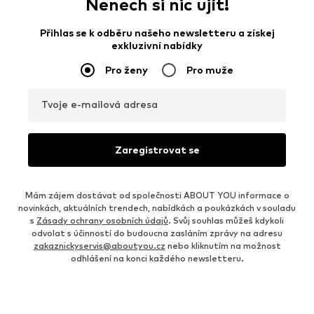
Nenech si nic ujít!
Přihlas se k odběru našeho newsletteru a získej
exkluzivní nabídky
Pro ženy
Pro muže
Tvoje e-mailová adresa
Zaregistrovat se
Mám zájem dostávat od společnosti ABOUT YOU informace o
novinkách, aktuálních trendech, nabídkách a poukázkách v souladu
s
Zásady ochrany osobních údajů
. Svůj souhlas můžeš kdykoli
odvolat s účinností do budoucna zasláním zprávy na adresu
zakaznickyservis@aboutyou.cz
nebo kliknutím na možnost
odhlášení na konci každého newsletteru.