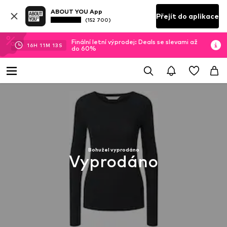
ABOUT YOU App
Přejít do aplikace
(152 700)
Finální letní výprodej: Deals se slevami až
16
H
11
M
12
S
do 60%
Bohužel vyprodáno
Vyprodáno