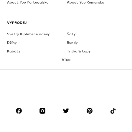
About You Portugalsko
About You Rumunsko
VÝPRODEJ
Svetry & pletené oděvy
Šaty
Džíny
Bundy
Kabáty
Trička & topy
Více
Kalhoty
Spodní prádlo
Sukně
Halenky & tuniky
Mikiny
Blejzry
Plavky
Overaly
Móda pro plnoštíhlé
Těhotenská móda
Boty
Sport
Doplňky
Premium
OBLEČENÍ