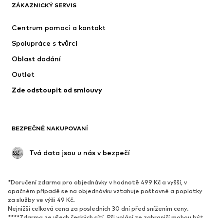
ZÁKAZNICKÝ SERVIS
Nové
Oblíbené
Šaty
Džíny
Centrum pomoci a kontakt
Trička & topy
Kalhoty
Spolupráce s tvůrci
Bundy
Svetry & pletené oděvy
Oblast dodání
Spodní prádlo
Halenky & tuniky
Outlet
Kabáty
Sukně
Zde odstoupit od smlouvy
Plavky
Mikiny
Blejzry
Overaly
Móda pro plnoštíhlé
Těhotenská móda
BEZPEČNÉ NAKUPOVANÍ
Příležitosti
Exkluzivně
Upcyklace
 Tvá data jsou u nás v bezpečí
BOTY
*Doručení zdarma pro objednávky v hodnotě 499 Kč a vyšší, v
Nové
Oblíbené
opačném případě se na objednávku vztahuje poštovné a poplatky
za služby ve výši 49 Kč.
Tenisky
Kotníkové & chelsea boty
Nejnižší celková cena za posledních 30 dní před snížením ceny.
Lodičky & boty na podpatku
Kozačky
****Zdarma ze všech českých sítí. Při volání ze zahraničí mohou být