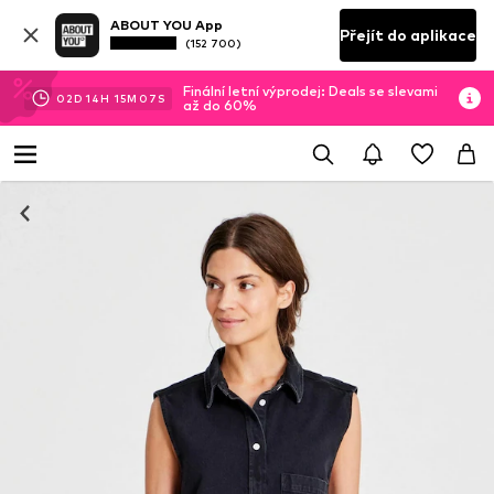
ABOUT YOU App
Přejít do aplikace
(152 700)
Finální letní výprodej: Deals se slevami
02
D
14
H
15
M
07
S
až do 60%