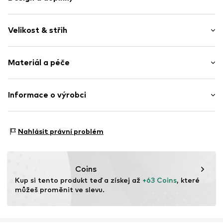
Jednobarevný
Velikost & střih
Bavlna
Bez podšívky
Délka: Normální délka
Materiál a péče
Střih: Normální střih
Položka č.
GL19215650 BlackS
Tabulka velikostí
Vrchní materiál: 60% Bavlna, 40% Lyocell
Informace o výrobci
Země původu: Turecko
Nordic Basic Wear A/S
Sønderskovvej 7
Nahlásit právní problém
8362 Hørning
DK
support@adjutant.dk
Coins
Kup si tento produkt teď a získej až 
+63 Coins
, které 
můžeš proměnit ve slevu.