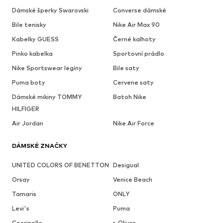
Dámské šperky Swarovski
Converse dámské
Bile tenisky
Nike Air Max 90
Kabelky GUESS
Černé kalhoty
Pinko kabelka
Sportovní prádlo
Nike Sportswear legíny
Bile saty
Puma boty
Cervene saty
Dámské mikiny TOMMY
Batoh Nike
HILFIGER
Air Jordan
Nike Air Force
DÁMSKÉ ZNAČKY
UNITED COLORS OF BENETTON
Desigual
Orsay
Venice Beach
Tamaris
ONLY
Levi's
Puma
Coccinelle
s.Oliver