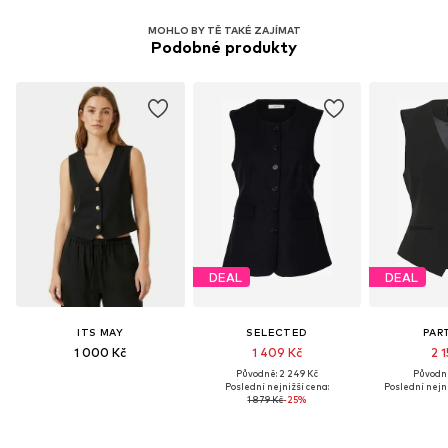
MOHLO BY TĚ TAKÉ ZAJÍMAT
Podobné produkty
DEAL
DEAL
ITS MAY
SELECTED
PAR
1 000 Kč
1 409 Kč
2 1
Původně: 2 249 Kč
Původně
Poslední nejnižší cena:
Poslední nejni
1 879 Kč
-25%